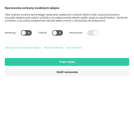
Berlin, Germany
London, EC1V 1AW, United
Kingdom
United States
Switzerland
131 Continental Dr, Suite 305,
Dorfstrasse 52a, 6390
Newark, Delaware 19713, United
Engelberg, Switzerland
States
Bulgaria
United Arab Emirates
Regus Sofia City West, bul
UAE Dubai Silicon Oasis, DDP
Totleben 53-55, 1606 Sofia,
Building A1, Office 302, Dubai,
Bulgaria
United Arab Emirates
Mexico
Av Chapultepec 360, Roma
Norte, Cuauhtémoc, 06700
Ciudad de México, CDMX,
Mexico
Právna subjektivita poskytovateľa platformy sa môže líšiť v závislosti