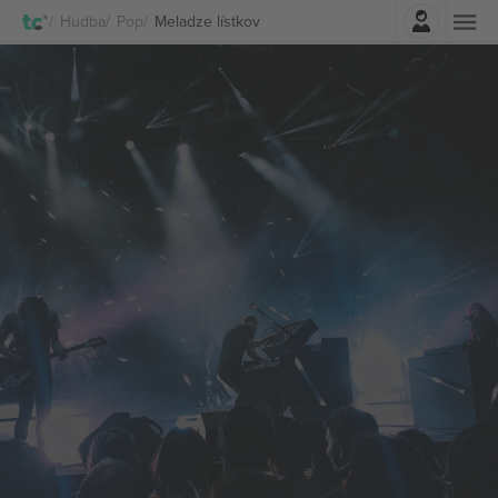
Prihlásenie
Hudba
Pop
Meladze lístkov