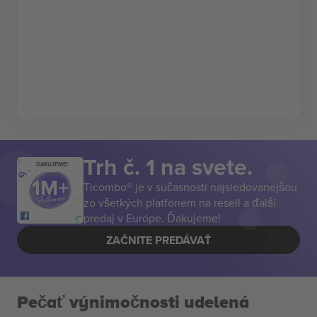
Trh č. 1 na svete.
ĎAKUJEME!
Ticombo® je v súčasnosti najsledovanejšou
zo všetkých platforiem na resell a ďalší
predaj v Európe. Ďakujeme!
ZAČNITE PREDÁVAŤ
Pečať výnimočnosti udelená