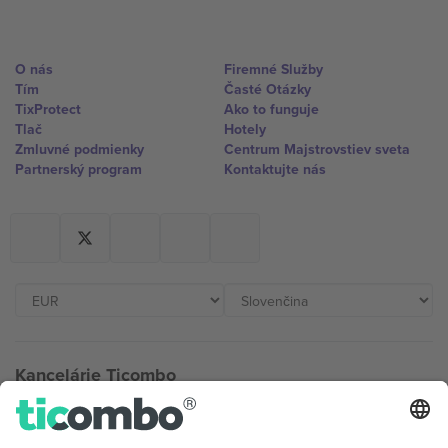
O nás
Firemné Služby
Tím
Časté Otázky
TixProtect
Ako to funguje
Tlač
Hotely
Zmluvné podmienky
Centrum Majstrovstiev sveta
Partnerský program
Kontaktujte nás
Kancelárie Ticombo
Germany
United Kingdom
Unter den Linden 24, 10117
167 City Road, London, Greater