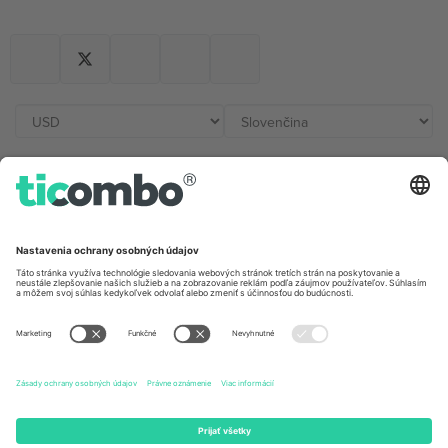
Kancelárie Ticombo
Germany
United Kingdom
Unter den Linden 24, 10117
167 City Road, London, Greater
Berlin, Germany
London, EC1V 1AW, United
Kingdom
United States
Switzerland
131 Continental Dr, Suite 305,
Dorfstrasse 52a, 6390
Newark, Delaware 19713, United
Engelberg, Switzerland
States