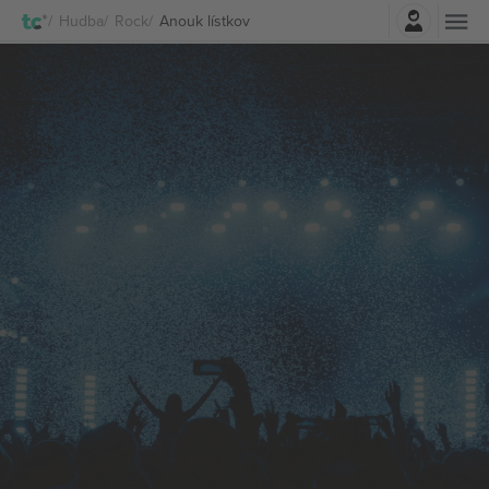
Prihlásenie
Hudba
Rock
Anouk lístkov