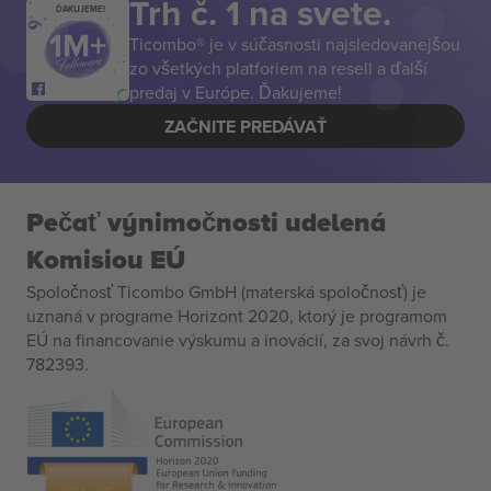
Trh č. 1 na svete.
ĎAKUJEME!
Ticombo® je v súčasnosti najsledovanejšou
zo všetkých platforiem na resell a ďalší
predaj v Európe. Ďakujeme!
ZAČNITE PREDÁVAŤ
Pečať výnimočnosti udelená
Komisiou EÚ
Spoločnosť Ticombo GmbH (materská spoločnosť) je
uznaná v programe Horizont 2020, ktorý je programom
EÚ na financovanie výskumu a inovácií, za svoj návrh č.
782393.