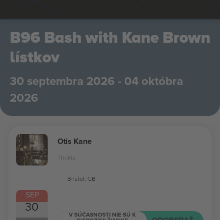
B96 Bash with Kane Brown
lístkov
30 septembra 2026 - 04 októbra
2026
Otis Kane
Thekla
Bristol, GB
SEP
30
V SÚČASNOSTI NIE SÚ K