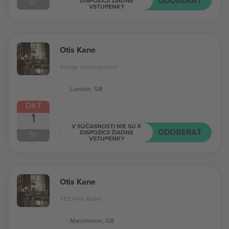
ODOBERAŤ
DISPOZÍCII ŽIADNE
ST
VSTUPENKY
Otis Kane
Village Underground
London, GB
OKT
1
V SÚČASNOSTI NIE SÚ K
ODOBERAŤ
DISPOZÍCII ŽIADNE
ŠT
VSTUPENKY
Otis Kane
YES Pink Room
Manchester, GB