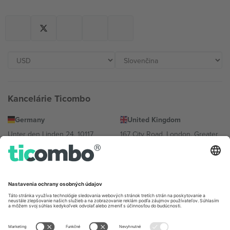
Kancelárie Ticombo
Germany
United Kingdom
Unter den Linden 24, 10117
167 City Road, London, Greater
Berlin, Germany
London, EC1V 1AW, United
Kingdom
United States
Switzerland
131 Continental Dr, Suite 305,
Dorfstrasse 52a, 6390
Newark, Delaware 19713, United
Engelberg, Switzerland
States