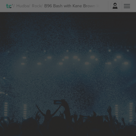
Prihlásenie
Hudba
Rock
B96 Bash with Kane Brown lístkov