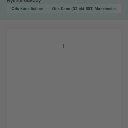
Rýchle odkazy
Otis Kane
lístkov
Otis Kane
(02 okt BST, Manchester)
lístk