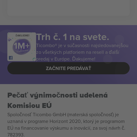
Trh č. 1 na svete.
ĎAKUJEME!
Ticombo® je v súčasnosti najsledovanejšou
zo všetkých platforiem na resell a ďalší
predaj v Európe. Ďakujeme!
ZAČNITE PREDÁVAŤ
Pečať výnimočnosti udelená
Komisiou EÚ
Spoločnosť Ticombo GmbH (materská spoločnosť) je
uznaná v programe Horizont 2020, ktorý je programom
EÚ na financovanie výskumu a inovácií, za svoj návrh č.
782393.