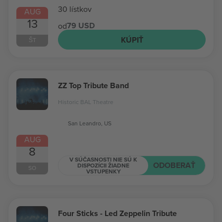
30 lístkov
AUG
13
79 USD
od
KÚPIŤ
ŠT
ZZ Top Tribute Band
Historic BAL Theatre
San Leandro, US
AUG
8
V SÚČASNOSTI NIE SÚ K
ODOBERAŤ
DISPOZÍCII ŽIADNE
SO
VSTUPENKY
Four Sticks - Led Zeppelin Tribute