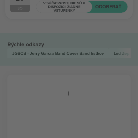
V SÚČASNOSTI NIE SÚ K
ODOBERAŤ
DISPOZÍCII ŽIADNE
SO
VSTUPENKY
Rýchle odkazy
JGBCB - Jerry Garcia Band Cover Band
lístkov
Led Zepagai