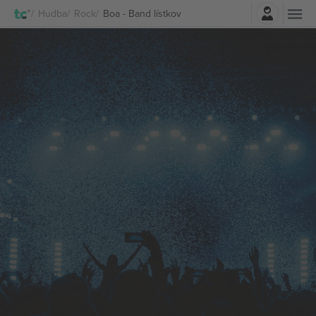
Prihlásenie
Hudba
Rock
Boa - Band lístkov