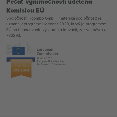
Pečať výnimočnosti udelená
Komisiou EÚ
Spoločnosť Ticombo GmbH (materská spoločnosť) je
uznaná v programe Horizont 2020, ktorý je programom
EÚ na financovanie výskumu a inovácií, za svoj návrh č.
782393.