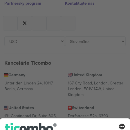
Partnerský program
Kontaktujte nás
Kancelárie Ticombo
Germany
United Kingdom
Unter den Linden 24, 10117
167 City Road, London, Greater
Berlin, Germany
London, EC1V 1AW, United
Kingdom
United States
Switzerland
131 Continental Dr, Suite 305,
Dorfstrasse 52a, 6390
Newark, Delaware 19713, United
Engelberg, Switzerland
States