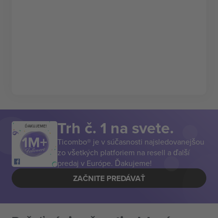
Trh č. 1 na svete.
ĎAKUJEME!
Ticombo® je v súčasnosti najsledovanejšou
zo všetkých platforiem na resell a ďalší
predaj v Európe. Ďakujeme!
ZAČNITE PREDÁVAŤ