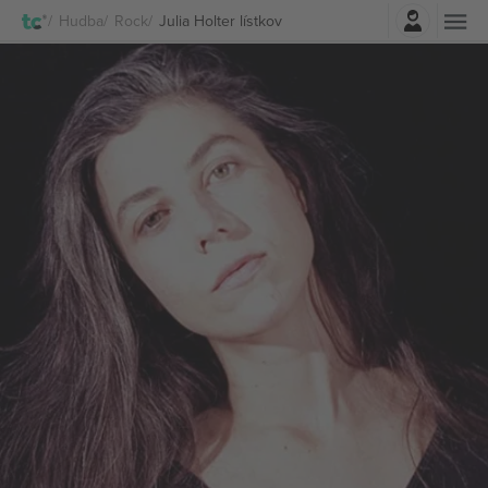
Prihlásenie
Hudba
Rock
Julia Holter lístkov