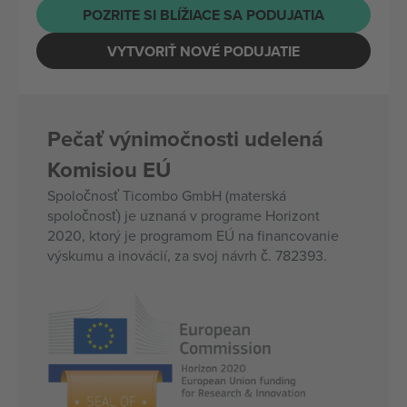
POZRITE SI BLÍŽIACE SA PODUJATIA
VYTVORIŤ NOVÉ PODUJATIE
Pečať výnimočnosti udelená
Komisiou EÚ
Spoločnosť Ticombo GmbH (materská
spoločnosť) je uznaná v programe Horizont
2020, ktorý je programom EÚ na financovanie
výskumu a inovácií, za svoj návrh č. 782393.