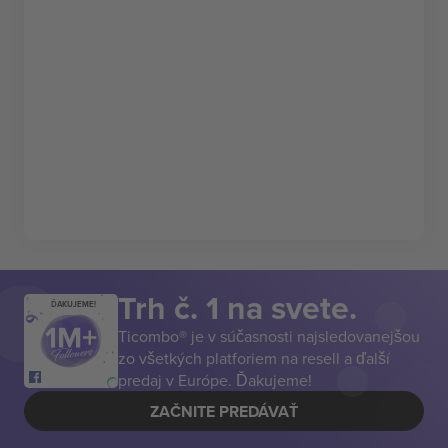
Trh č. 1 na svete.
ĎAKUJEME!
Ticombo® je v súčasnosti najsledovanejšou
zo všetkých platforiem na resell a ďalší
predaj v Európe. Ďakujeme!
ZAČNITE PREDÁVAŤ