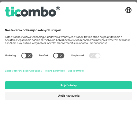
Germany
United Kingdom
Unter den Linden 24, 10117
167 City Road, London, Greater
Berlin, Germany
London, EC1V 1AW, United
Kingdom
United States
Switzerland
131 Continental Dr, Suite 305,
Dorfstrasse 52a, 6390
Newark, Delaware 19713, United
Engelberg, Switzerland
States
Bulgaria
United Arab Emirates
Regus Sofia City West, bul
UAE Dubai Silicon Oasis, DDP
Totleben 53-55, 1606 Sofia,
Building A1, Office 302, Dubai,
Bulgaria
United Arab Emirates
Mexico
Av Chapultepec 360, Roma
Norte, Cuauhtémoc, 06700
Ciudad de México, CDMX,