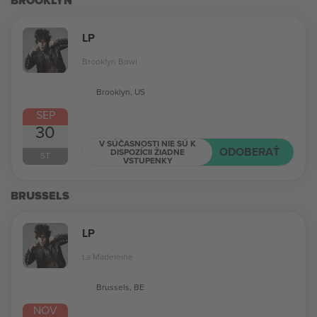
BROOKLYN
LP
Brooklyn Bowl
Brooklyn, US
SEP
30
V SÚČASNOSTI NIE SÚ K
ODOBERAŤ
DISPOZÍCII ŽIADNE
ST
VSTUPENKY
BRUSSELS
LP
La Madeleine
Brussels, BE
NOV