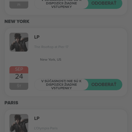
ODOBERAŤ
DISPOZÍCII ŽIADNE
PI
VSTUPENKY
NEW YORK
LP
The Rooftop at Pier 17
New York, US
SEP
24
V SÚČASNOSTI NIE SÚ K
ODOBERAŤ
DISPOZÍCII ŽIADNE
ŠT
VSTUPENKY
PARIS
LP
L'Olympia Paris