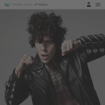
Prihlásenie
Hudba
Rock
LP lístkov