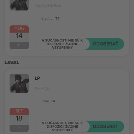
Küçükçiftlik Park
Istanbul, TR
AUG
14
V SÚČASNOSTI NIE SÚ K
ODOBERAŤ
DISPOZÍCII ŽIADNE
PI
VSTUPENKY
LAVAL
LP
Place Bell
Laval, CA
SEP
18
V SÚČASNOSTI NIE SÚ K
ODOBERAŤ
DISPOZÍCII ŽIADNE
PI
VSTUPENKY