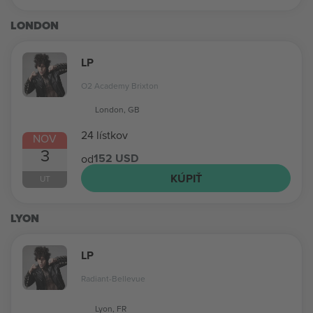
LONDON
LP
O2 Academy Brixton
London, GB
24 lístkov
NOV
3
152 USD
od
KÚPIŤ
UT
LYON
LP
Radiant-Bellevue
Lyon, FR