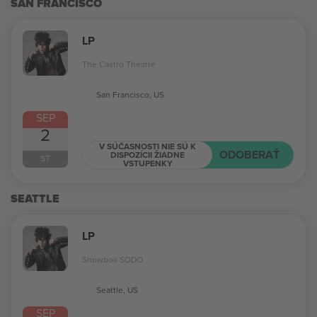
SAN FRANCISCO
LP
The Castro Theatre
San Francisco, US
SEP
2
V SÚČASNOSTI NIE SÚ K
ODOBERAŤ
DISPOZÍCII ŽIADNE
ST
VSTUPENKY
SEATTLE
LP
Showbox SODO
Seattle, US
SEP