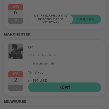
NOV
6
V SÚČASNOSTI NIE SÚ K
ODOBERAŤ
DISPOZÍCII ŽIADNE
PI
VSTUPENKY
MANCHESTER
LP
O2 Apollo Manchester
Manchester, GB
16 lístkov
NOV
2
191 USD
od
KÚPIŤ
PO
MILWAUKEE