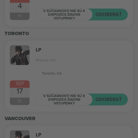
4
V SÚČASNOSTI NIE SÚ K
ODOBERAŤ
DISPOZÍCII ŽIADNE
PI
VSTUPENKY
TORONTO
LP
Massey Hall
Toronto, CA
SEP
17
V SÚČASNOSTI NIE SÚ K
ODOBERAŤ
DISPOZÍCII ŽIADNE
ŠT
VSTUPENKY
VANCOUVER
LP