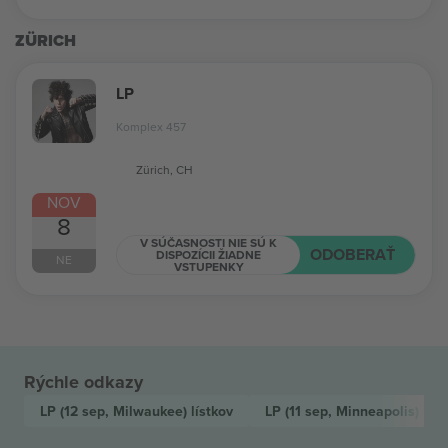
ZÜRICH
LP
Komplex 457
Zürich, CH
NOV
8
V SÚČASNOSTI NIE SÚ K
ODOBERAŤ
DISPOZÍCII ŽIADNE
NE
VSTUPENKY
Rýchle odkazy
LP
(12 sep, Milwaukee)
lístkov
LP
(11 sep, Minneapolis)
líst