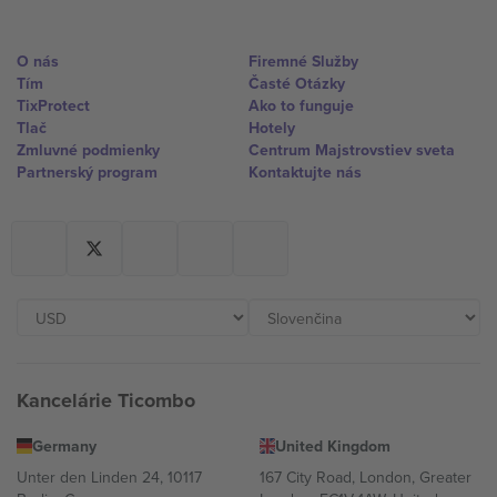
O nás
Firemné Služby
Tím
Časté Otázky
TixProtect
Ako to funguje
Tlač
Hotely
Zmluvné podmienky
Centrum Majstrovstiev sveta
Partnerský program
Kontaktujte nás
Kancelárie Ticombo
Germany
United Kingdom
Unter den Linden 24, 10117
167 City Road, London, Greater