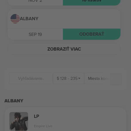
NOV 2
ALBANY
ODOBERAŤ
SEP 19
ZOBRAZIŤ VIAC
$
128
-
235
Miesta konania
ALBANY
LP
Empire Live