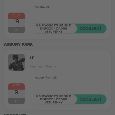
Albany, US
SEP
19
V SÚČASNOSTI NIE SÚ K
ODOBERAŤ
DISPOZÍCII ŽIADNE
SO
VSTUPENKY
ASBURY PARK
LP
Paramount Theatre
Asbury Park, US
SEP
9
V SÚČASNOSTI NIE SÚ K
ODOBERAŤ
DISPOZÍCII ŽIADNE
ST
VSTUPENKY