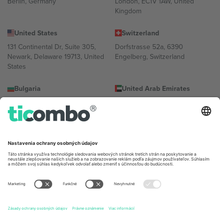
Berlin, Germany
London, EC1V 1AW, United
Kingdom
United States
Switzerland
131 Continental Dr, Suite 305,
Dorfstrasse 52a, 6390
Newark, Delaware 19713, United
Engelberg, Switzerland
States
Bulgaria
United Arab Emirates
Regus Sofia City West, bul
UAE Dubai Silicon Oasis, DDP
Totleben 53-55, 1606 Sofia,
Building A1, Office 302, Dubai,
Bulgaria
United Arab Emirates
Mexico
Av Chapultepec 360, Roma
Norte, Cuauhtémoc, 06700
Ciudad de México, CDMX,
Mexico
Právna subjektivita poskytovateľa platformy sa môže líšiť v závislosti
od lokality, podujatia a/alebo domény. Podrobnosti nájdete na