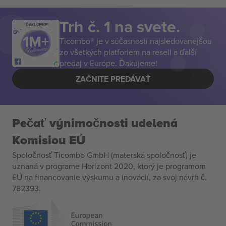
Trh č. 1 na svete.
ĎAKUJEME!
Ticombo® je v súčasnosti najsledovanejšou
zo všetkých platforiem na resell a ďalší
predaj v Európe. Ďakujeme!
ZAČNITE PREDÁVAŤ
Pečať výnimočnosti udelená
Komisiou EÚ
Spoločnosť Ticombo GmbH (materská spoločnosť) je
uznaná v programe Horizont 2020, ktorý je programom
EÚ na financovanie výskumu a inovácií, za svoj návrh č.
782393.