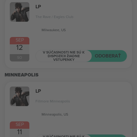
LP
The Rave / Eagles Club
Milwaukee, US
SEP
12
V SÚČASNOSTI NIE SÚ K
ODOBERAŤ
DISPOZÍCII ŽIADNE
SO
VSTUPENKY
MINNEAPOLIS
LP
Fillmore Minneapolis
Minneapolis, US
SEP
11
V SÚČASNOSTI NIE SÚ K