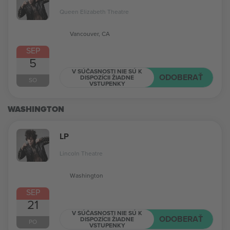
Queen Elizabeth Theatre
Vancouver, CA
SEP
5
V SÚČASNOSTI NIE SÚ K
ODOBERAŤ
DISPOZÍCII ŽIADNE
SO
VSTUPENKY
WASHINGTON
LP
Lincoln Theatre
Washington
SEP
21
V SÚČASNOSTI NIE SÚ K
ODOBERAŤ
DISPOZÍCII ŽIADNE
PO
VSTUPENKY