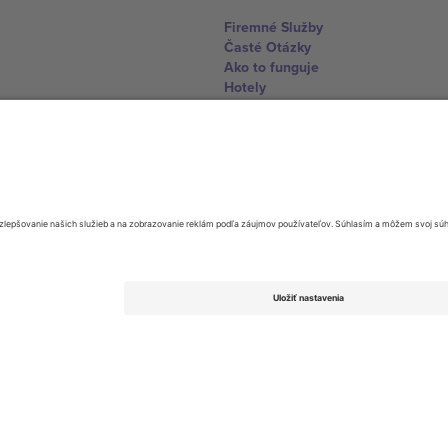
Firemné Služby
Časté Otázky
Ako to funguje
Hotely
Centrum Majstrovstiev sveta
Kontaktujte nás
United Kingdom
167 City Road, London, Greater L
Switzerland
United States
Dorfstrasse 52a, 6390 Engelberg, 