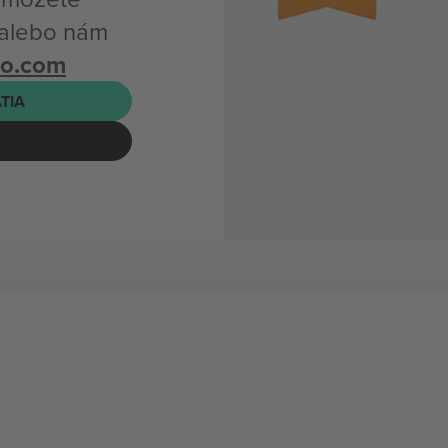
 alebo nám
bo.com
ATIA