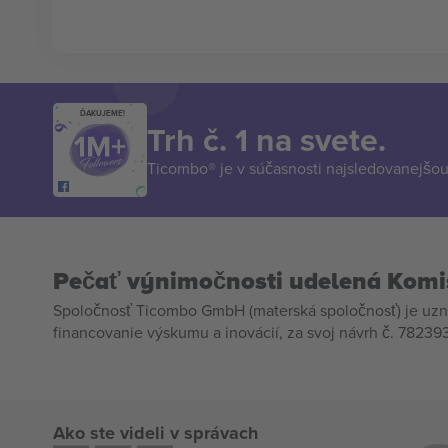
ĎAKUJEME!
Trh č. 1 na svete.
Ticombo® je v súčasnosti najsledovanejšou 
Pečať výnimočnosti udelená Komi
Spoločnosť Ticombo GmbH (materská spoločnosť) je uzn
financovanie výskumu a inovácií, za svoj návrh č. 782393
Ako ste videli v správach