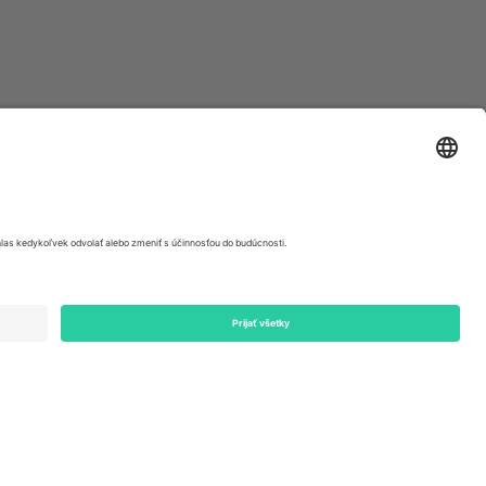
ondon, EC1V 1AW, United Kingdom
Switzerland