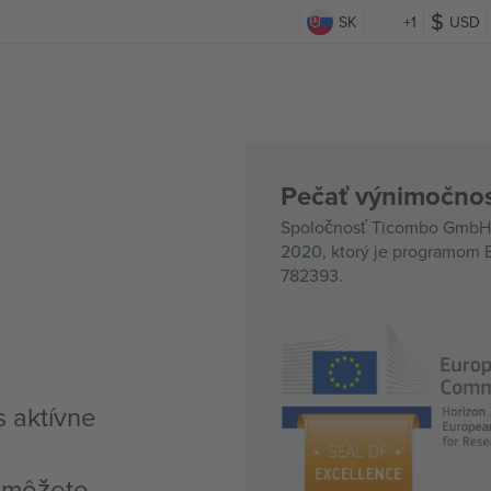
SK
+1
USD
Pečať výnimočnos
Spoločnosť Ticombo GmbH (
2020, ktorý je programom E
782393.
s aktívne
, môžete