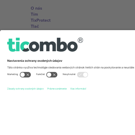
O nás
Tím
TixProtect
Tlač
Zmluvné podmienky
Partnerský program
Kancelárie Ticombo
Germany
Unter den Linden 24, 10117 Berlin, Germany
United States
131 Continental Dr, Suite 305, Newark, Delaware 19713, 