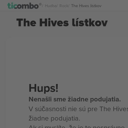
Hudba
Rock
The Hives lístkov
The Hives lístkov
Hups!
Nenašli sme žiadne podujatia.
V súčasnosti nie sú pre The Hive
žiadne podujatia.
Ak si myslíte, že je to nesprávne