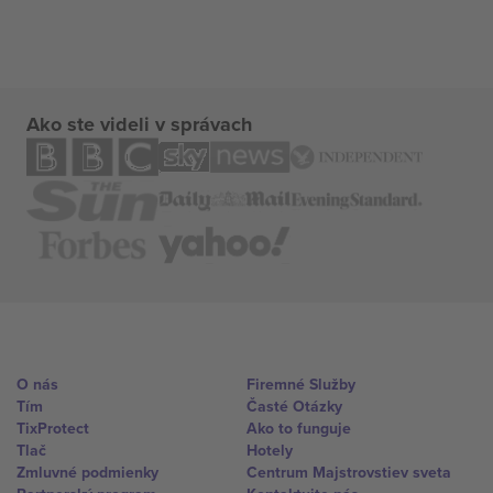
Ako ste videli v správach
O nás
Firemné Služby
Tím
Časté Otázky
TixProtect
Ako to funguje
Tlač
Hotely
Zmluvné podmienky
Centrum Majstrovstiev sveta