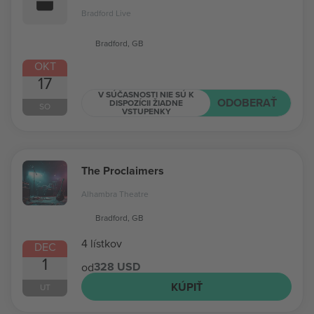
Bradford Live
Bradford, GB
OKT
17
V SÚČASNOSTI NIE SÚ K
ODOBERAŤ
DISPOZÍCII ŽIADNE
SO
VSTUPENKY
The Proclaimers
Alhambra Theatre
Bradford, GB
4 lístkov
DEC
1
328 USD
od
KÚPIŤ
UT