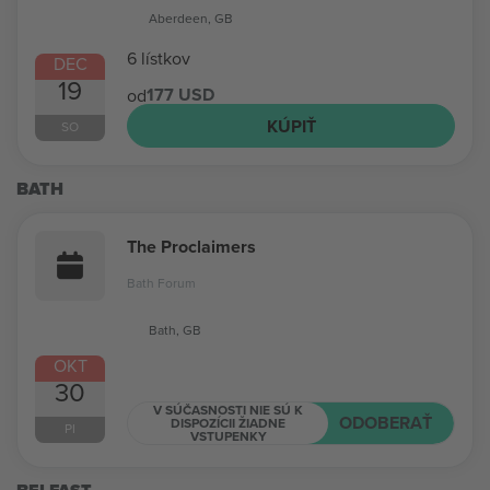
Aberdeen, GB
6 lístkov
DEC
19
177 USD
od
KÚPIŤ
SO
BATH
The Proclaimers
Bath Forum
Bath, GB
OKT
30
V SÚČASNOSTI NIE SÚ K
ODOBERAŤ
DISPOZÍCII ŽIADNE
PI
VSTUPENKY