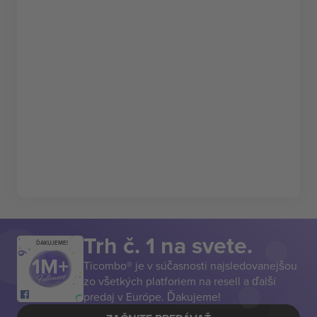
Trh č. 1 na svete.
ĎAKUJEME!
Ticombo® je v súčasnosti najsledovanejšou
zo všetkých platforiem na resell a ďalší
predaj v Európe. Ďakujeme!