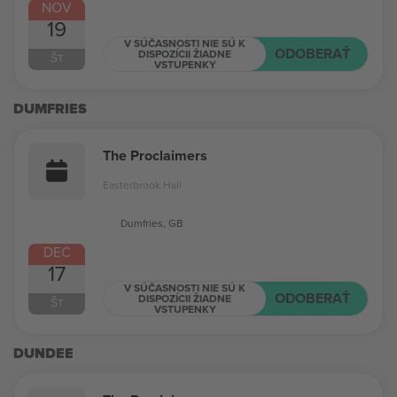
NOV
19
V SÚČASNOSTI NIE SÚ K
ODOBERAŤ
DISPOZÍCII ŽIADNE
ŠT
VSTUPENKY
DUMFRIES
The Proclaimers
Easterbrook Hall
Dumfries, GB
DEC
17
V SÚČASNOSTI NIE SÚ K
ODOBERAŤ
DISPOZÍCII ŽIADNE
ŠT
VSTUPENKY
DUNDEE