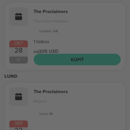
The Proclaimers
The London Palladium
London, GB
1 lístkov
OKT
28
205 USD
od
KÚPIŤ
ST
LUND
The Proclaimers
Mejeriet
Lund, SE
SEP