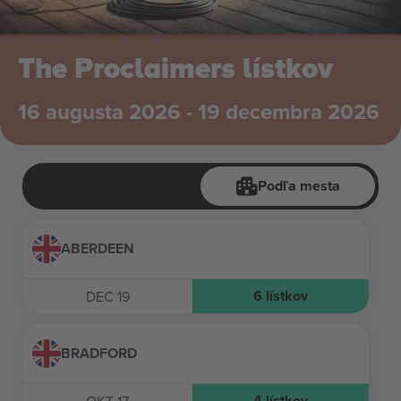
The Proclaimers lístkov
16 augusta 2026 - 19 decembra 2026
Podľa mesta
ABERDEEN
6
lístkov
DEC 19
BRADFORD
4
lístkov