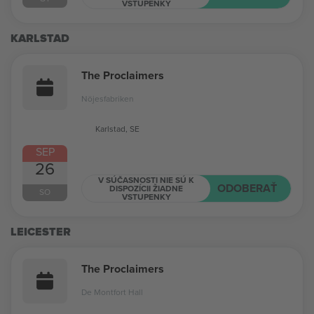
VSTUPENKY
KARLSTAD
The Proclaimers
Nöjesfabriken
Karlstad, SE
SEP
26
V SÚČASNOSTI NIE SÚ K
ODOBERAŤ
DISPOZÍCII ŽIADNE
SO
VSTUPENKY
LEICESTER
The Proclaimers
De Montfort Hall