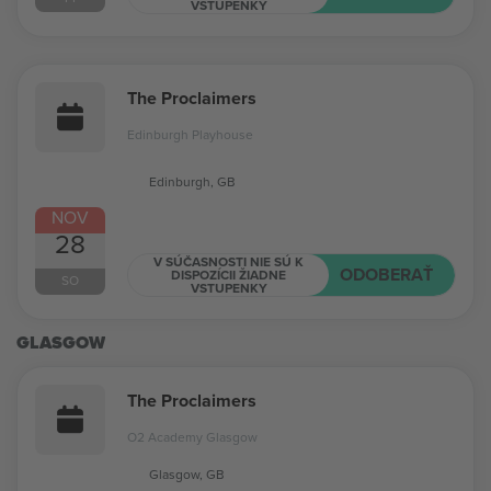
VSTUPENKY
The Proclaimers
Edinburgh Playhouse
Edinburgh, GB
NOV
28
V SÚČASNOSTI NIE SÚ K
ODOBERAŤ
DISPOZÍCII ŽIADNE
SO
VSTUPENKY
GLASGOW
The Proclaimers
O2 Academy Glasgow
Glasgow, GB