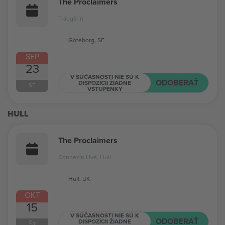
The Proclaimers
Trädgår´n
Göteborg, SE
SEP
23
V SÚČASNOSTI NIE SÚ K
ODOBERAŤ
DISPOZÍCII ŽIADNE
ST
VSTUPENKY
HULL
The Proclaimers
Connexin Live, Hull
Hull, UK
OKT
15
V SÚČASNOSTI NIE SÚ K
ODOBERAŤ
DISPOZÍCII ŽIADNE
ŠT