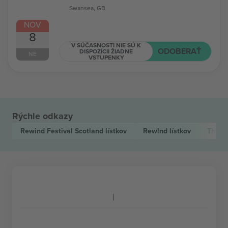
Swansea, GB
NOV
8
V SÚČASNOSTI NIE SÚ K
ODOBERAŤ
DISPOZÍCII ŽIADNE
NE
VSTUPENKY
Rýchle odkazy
Rewind Festival Scotland
lístkov
Rew!nd
lístkov
The P