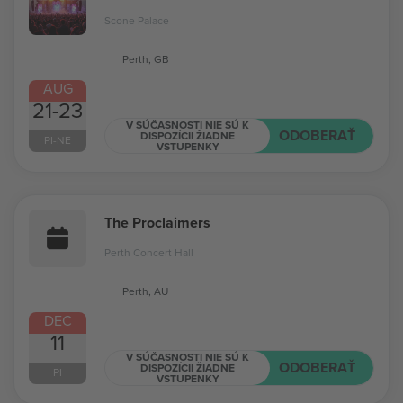
Scone Palace
Perth, GB
AUG
21-23
V SÚČASNOSTI NIE SÚ K
ODOBERAŤ
DISPOZÍCII ŽIADNE
PI-NE
VSTUPENKY
The Proclaimers
Perth Concert Hall
Perth, AU
DEC
11
V SÚČASNOSTI NIE SÚ K
ODOBERAŤ
DISPOZÍCII ŽIADNE
PI
VSTUPENKY