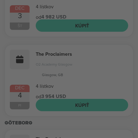
4 lístkov
DEC
3
4 982 USD
od
KÚPIŤ
ŠT
The Proclaimers
O2 Academy Glasgow
Glasgow, GB
4 lístkov
DEC
4
3 954 USD
od
KÚPIŤ
PI
GÖTEBORG