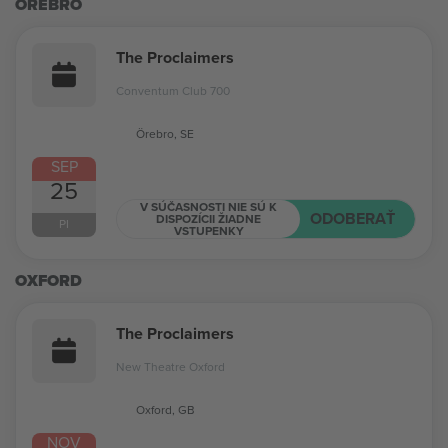
ÖREBRO
The Proclaimers
Conventum Club 700
Örebro, SE
SEP
25
V SÚČASNOSTI NIE SÚ K
ODOBERAŤ
DISPOZÍCII ŽIADNE
PI
VSTUPENKY
OXFORD
The Proclaimers
New Theatre Oxford
Oxford, GB
NOV