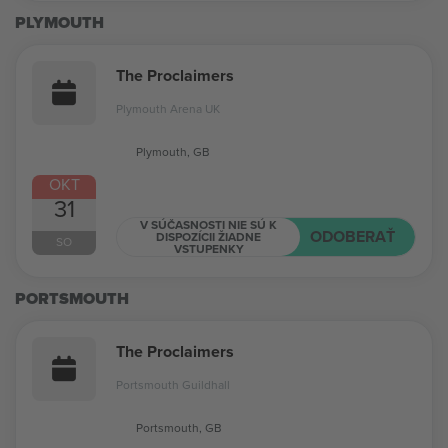
PLYMOUTH
The Proclaimers
Plymouth Arena UK
Plymouth, GB
OKT
31
V SÚČASNOSTI NIE SÚ K
ODOBERAŤ
DISPOZÍCII ŽIADNE
SO
VSTUPENKY
PORTSMOUTH
The Proclaimers
Portsmouth Guildhall
Portsmouth, GB