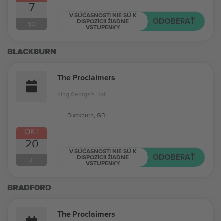
7
V SÚČASNOSTI NIE SÚ K
ODOBERAŤ
DISPOZÍCII ŽIADNE
SO
VSTUPENKY
BLACKBURN
The Proclaimers
King George's Hall
Blackburn, GB
OKT
20
V SÚČASNOSTI NIE SÚ K
ODOBERAŤ
DISPOZÍCII ŽIADNE
UT
VSTUPENKY
BRADFORD
The Proclaimers