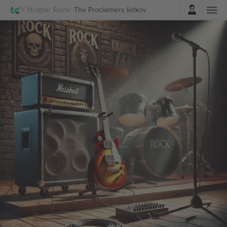
Prihlásenie
Hudba
Rock
The Proclaimers lístkov