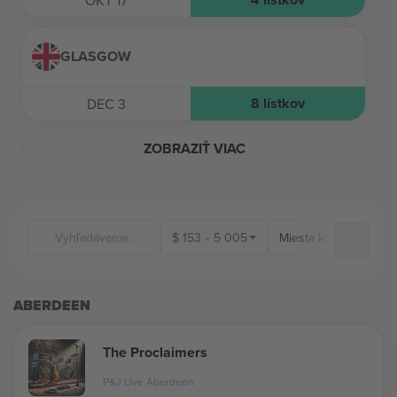
OKT 17
GLASGOW
8
lístkov
DEC 3
ZOBRAZIŤ VIAC
$
153
-
5 005
Miesta konania
ABERDEEN
The Proclaimers
P&J Live Aberdeen