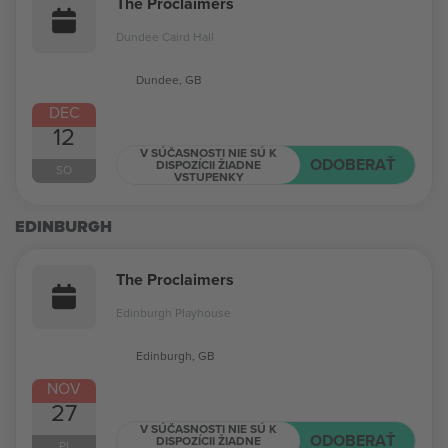
The Proclaimers
Dundee Caird Hall
Dundee, GB
DEC
12
V SÚČASNOSTI NIE SÚ K
ODOBERAŤ
DISPOZÍCII ŽIADNE
SO
VSTUPENKY
EDINBURGH
The Proclaimers
Edinburgh Playhouse
Edinburgh, GB
NOV
27
V SÚČASNOSTI NIE SÚ K
ODOBERAŤ
DISPOZÍCII ŽIADNE
PI