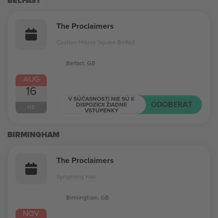
BELFAST
The Proclaimers
Custom House Square Belfast
Belfast, GB
AUG
16
V SÚČASNOSTI NIE SÚ K
ODOBERAŤ
DISPOZÍCII ŽIADNE
NE
VSTUPENKY
BIRMINGHAM
The Proclaimers
Symphony Hall
Birmingham, GB
NOV