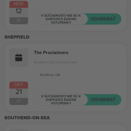
NOV
12
V SÚČASNOSTI NIE SÚ K
ODOBERAŤ
DISPOZÍCII ŽIADNE
ŠT
VSTUPENKY
SHEFFIELD
The Proclaimers
Sheffield City Hall Oval Hall
Sheffield, GB
OKT
21
V SÚČASNOSTI NIE SÚ K
ODOBERAŤ
DISPOZÍCII ŽIADNE
ST
VSTUPENKY
SOUTHEND-ON-SEA