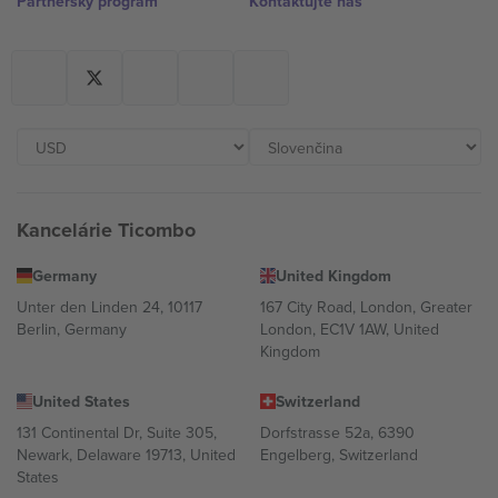
Partnerský program
Kontaktujte nás
Kancelárie Ticombo
Germany
United Kingdom
Unter den Linden 24, 10117
167 City Road, London, Greater
Berlin, Germany
London, EC1V 1AW, United
Kingdom
United States
Switzerland
131 Continental Dr, Suite 305,
Dorfstrasse 52a, 6390
Newark, Delaware 19713, United
Engelberg, Switzerland
States