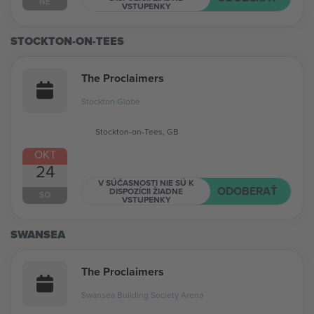
NE
VSTUPENKY
STOCKTON-ON-TEES
The Proclaimers
Stockton Globe
Stockton-on-Tees, GB
OKT
24
V SÚČASNOSTI NIE SÚ K
ODOBERAŤ
DISPOZÍCII ŽIADNE
SO
VSTUPENKY
SWANSEA
The Proclaimers
Swansea Building Society Arena