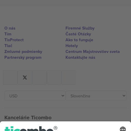
O nás
Firemné Služby
Tím
Časté Otázky
TixProtect
Ako to funguje
Tlač
Hotely
Zmluvné podmienky
Centrum Majstrovstiev sveta
Partnerský program
Kontaktujte nás
Kancelárie Ticombo
Germany
United Kingdom