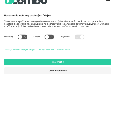
Unter den Linden 24, 10117
167 City Road, London, Greater
Berlin, Germany
London, EC1V 1AW, United
Kingdom
United States
Switzerland
131 Continental Dr, Suite 305,
Dorfstrasse 52a, 6390
Newark, Delaware 19713, United
Engelberg, Switzerland
States
Bulgaria
United Arab Emirates
Regus Sofia City West, bul
UAE Dubai Silicon Oasis, DDP
Totleben 53-55, 1606 Sofia,
Building A1, Office 302, Dubai,
Bulgaria
United Arab Emirates
Mexico
Av Chapultepec 360, Roma
Norte, Cuauhtémoc, 06700
Ciudad de México, CDMX,
Mexico