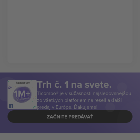
Trh č. 1 na svete.
ĎAKUJEME!
Ticombo® je v súčasnosti najsledovanejšou
zo všetkých platforiem na resell a ďalší
predaj v Európe. Ďakujeme!
ZAČNITE PREDÁVAŤ