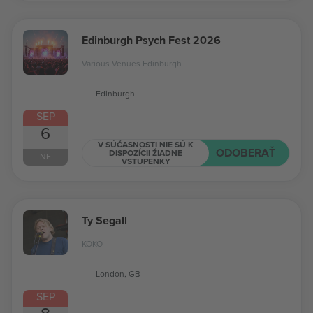
Edinburgh Psych Fest 2026
Various Venues Edinburgh
Edinburgh
SEP
6
V SÚČASNOSTI NIE SÚ K
ODOBERAŤ
DISPOZÍCII ŽIADNE
NE
VSTUPENKY
Ty Segall
KOKO
London, GB
SEP