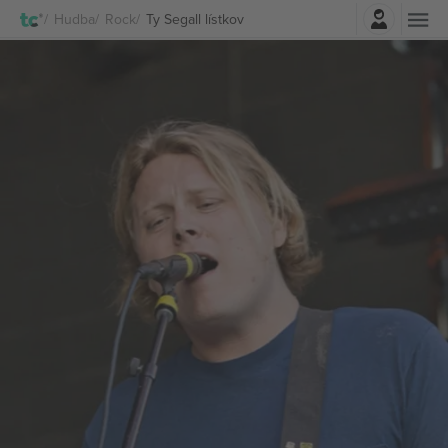
Prihlásenie
Hudba
Rock
Ty Segall lístkov