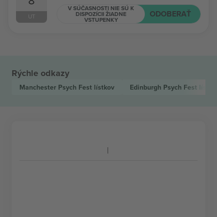
8
V SÚČASNOSTI NIE SÚ K
ODOBERAŤ
DISPOZÍCII ŽIADNE
UT
VSTUPENKY
Rýchle odkazy
Manchester Psych Fest
lístkov
Edinburgh Psych Fest
lístko