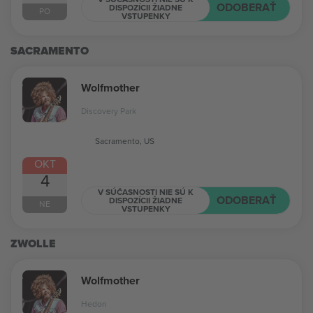
ODOBERAŤ
DISPOZÍCII ŽIADNE
PO
VSTUPENKY
SACRAMENTO
Wolfmother
Discovery Park
Sacramento, US
OKT
4
V SÚČASNOSTI NIE SÚ K
ODOBERAŤ
DISPOZÍCII ŽIADNE
NE
VSTUPENKY
ZWOLLE
Wolfmother
Hedon