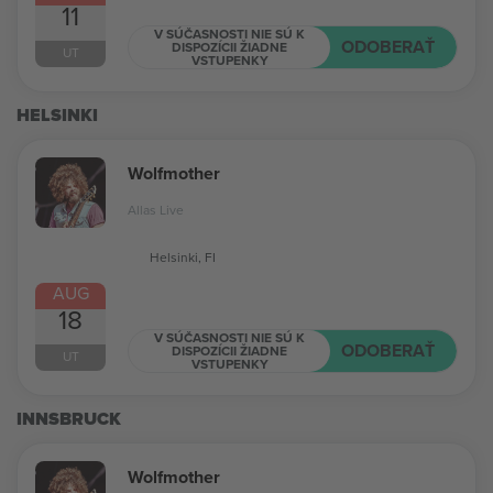
11
V SÚČASNOSTI NIE SÚ K
ODOBERAŤ
DISPOZÍCII ŽIADNE
UT
VSTUPENKY
HELSINKI
Wolfmother
Allas Live
Helsinki, FI
AUG
18
V SÚČASNOSTI NIE SÚ K
ODOBERAŤ
DISPOZÍCII ŽIADNE
UT
VSTUPENKY
INNSBRUCK
Wolfmother