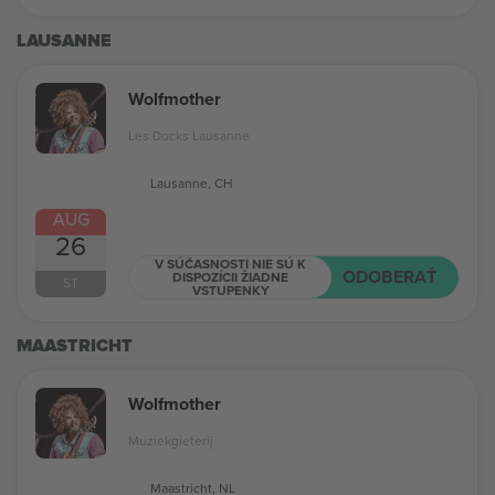
LAUSANNE
Wolfmother
Les Docks Lausanne
Lausanne, CH
AUG
26
V SÚČASNOSTI NIE SÚ K
ODOBERAŤ
DISPOZÍCII ŽIADNE
ST
VSTUPENKY
MAASTRICHT
Wolfmother
Muziekgieterij
Maastricht, NL