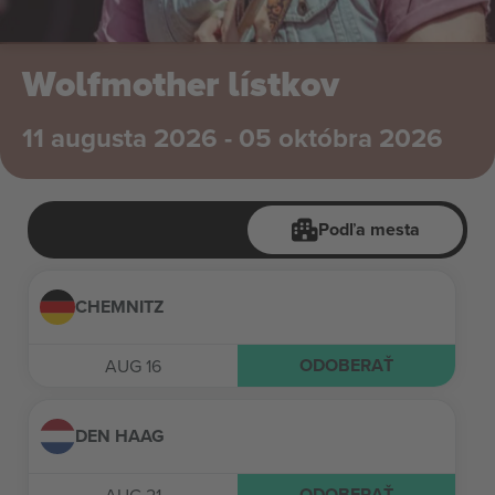
Wolfmother lístkov
11 augusta 2026 - 05 októbra 2026
Podľa mesta
CHEMNITZ
ODOBERAŤ
AUG 16
DEN HAAG
ODOBERAŤ