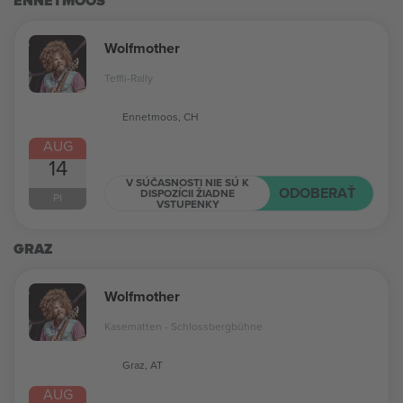
ENNETMOOS
Wolfmother
Teffli-Rally
Ennetmoos, CH
AUG
14
V SÚČASNOSTI NIE SÚ K
ODOBERAŤ
DISPOZÍCII ŽIADNE
PI
VSTUPENKY
GRAZ
Wolfmother
Kasematten - Schlossbergbühne
Graz, AT
AUG