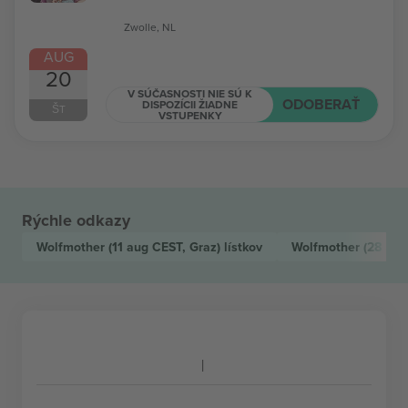
Zwolle, NL
AUG
20
V SÚČASNOSTI NIE SÚ K
ODOBERAŤ
DISPOZÍCII ŽIADNE
ŠT
VSTUPENKY
Rýchle odkazy
Wolfmother
(11 aug CEST, Graz)
lístkov
Wolfmother
(28 aug