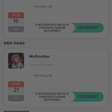
Chemnitz, DE
AUG
16
V SÚČASNOSTI NIE SÚ K
ODOBERAŤ
DISPOZÍCII ŽIADNE
NE
VSTUPENKY
DEN HAAG
Wolfmother
Zuiderparktheater
Den Haag, NL
AUG
21
V SÚČASNOSTI NIE SÚ K
ODOBERAŤ
DISPOZÍCII ŽIADNE
PI
VSTUPENKY