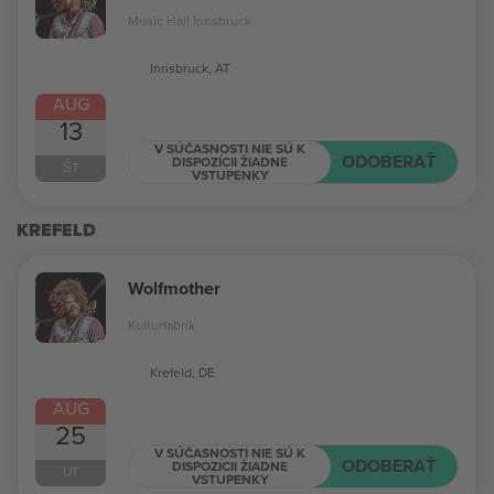
Music Hall Innsbruck
Innsbruck, AT
AUG
13
V SÚČASNOSTI NIE SÚ K
ODOBERAŤ
DISPOZÍCII ŽIADNE
ŠT
VSTUPENKY
KREFELD
Wolfmother
Kulturfabrik
Krefeld, DE
AUG
25
V SÚČASNOSTI NIE SÚ K
ODOBERAŤ
DISPOZÍCII ŽIADNE
UT
VSTUPENKY