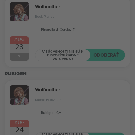
Wolfmother
Rock Planet
Pinarella di Cervia, IT
AUG
28
V SÚČASNOSTI NIE SÚ K
ODOBERAŤ
DISPOZÍCII ŽIADNE
PI
VSTUPENKY
RUBIGEN
Wolfmother
Mühle Hunziken
Rubigen, CH
AUG
24
V SÚČASNOSTI NIE SÚ K