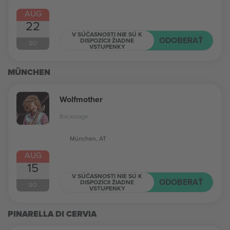
AUG
22
V SÚČASNOSTI NIE SÚ K
ODOBERAŤ
DISPOZÍCII ŽIADNE
SO
VSTUPENKY
MÜNCHEN
Wolfmother
Backstage
München, AT
AUG
15
V SÚČASNOSTI NIE SÚ K
ODOBERAŤ
DISPOZÍCII ŽIADNE
SO
VSTUPENKY
PINARELLA DI CERVIA