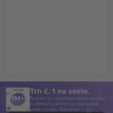
Trh č. 1 na svete.
ĎAKUJEME!
Ticombo® je v súčasnosti najsledovanejšou
zo všetkých platforiem na resell a ďalší
predaj v Európe. Ďakujeme!