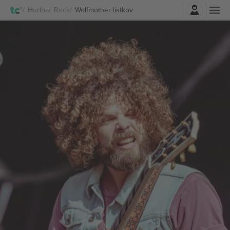
Prihlásenie
Hudba
Rock
Wolfmother lístkov