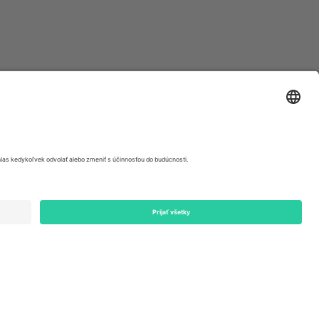
ondon, EC1V 1AW, United Kingdom
Switzerland