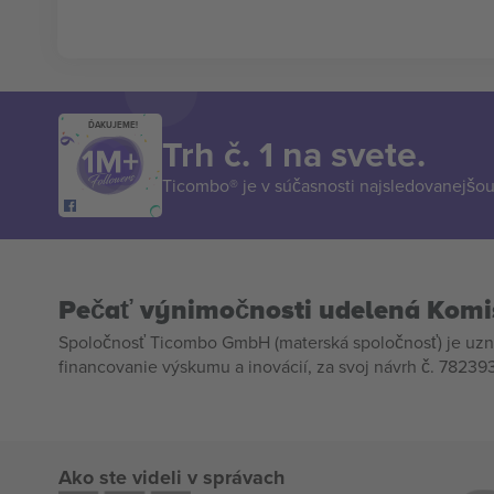
ĎAKUJEME!
Trh č. 1 na svete.
Ticombo® je v súčasnosti najsledovanejšou 
Pečať výnimočnosti udelená Komi
Spoločnosť Ticombo GmbH (materská spoločnosť) je uzn
financovanie výskumu a inovácií, za svoj návrh č. 782393
Ako ste videli v správach