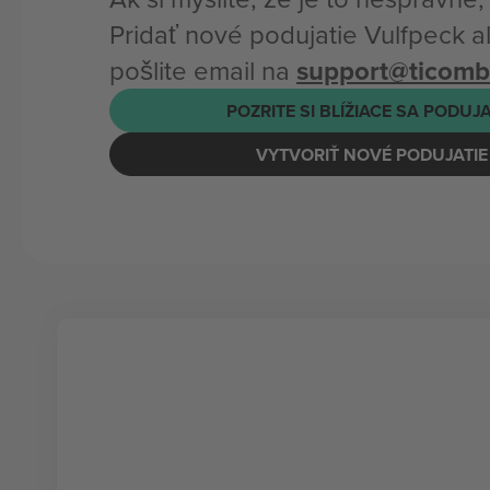
Pridať nové podujatie Vulfpeck 
pošlite email na
support@ticom
POZRITE SI BLÍŽIACE SA PODUJ
VYTVORIŤ NOVÉ PODUJATIE