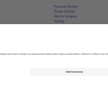
Firemné Služby
Časté Otázky
Ako to funguje
Hotely
Centrum Majstrovstiev sveta
Kontaktujte nás
United Kingdom
167 City Road, London, Greater L
Switzerland
United States
Dorfstrasse 52a, 6390 Engelberg, 