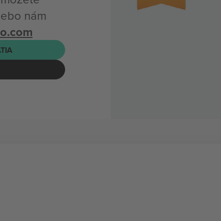
alebo nám
bo.com
ATIA