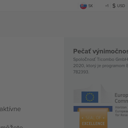
SK
+1
USD
Pečať výnimočnos
Spoločnosť Ticombo GmbH (
2020, ktorý je programom E
782393.
 aktívne
, môžete