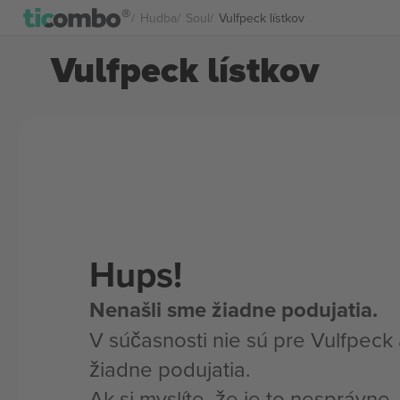
Hudba
Soul
Vulfpeck lístkov
Vulfpeck lístkov
Hups!
Nenašli sme žiadne podujatia.
V súčasnosti nie sú pre Vulfpeck
žiadne podujatia.
Ak si myslíte, že je to nesprávne