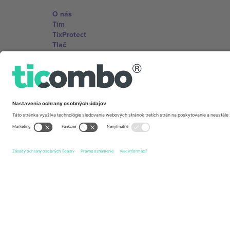
O nás
Tím
TixProtect
Tlač
Zmluvné podmienky
Partnerský program
Kancelárie Ticombo
Germany
Unter den Linden 24, 10117 Berlin, Germany
United States
131 Continental Dr, Suite 305, Newark, Delaware 19713, 