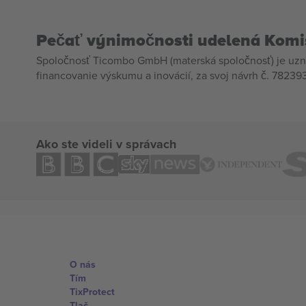
Pečať výnimočnosti udelená Komi
Spoločnosť Ticombo GmbH (materská spoločnosť) je uzn
financovanie výskumu a inovácií, za svoj návrh č. 782393
Ako ste videli v správach
O nás
Tím
TixProtect
Tlač