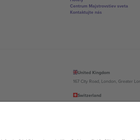
Centrum Majstrovstiev sveta
Kontaktujte nás
United Kingdom
167 City Road, London, Greater L
Switzerland
United States
Dorfstrasse 52a, 6390 Engelberg, 
United Arab Emirates
ulgaria
UAE Dubai Silicon Oasis, DDP Buil