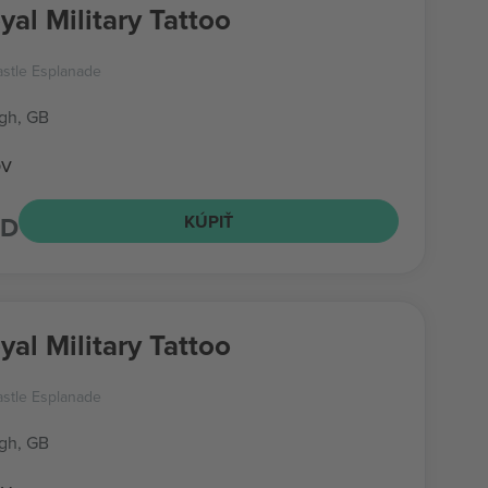
yal Military Tattoo
stle Esplanade
gh, GB
ov
SD
KÚPIŤ
yal Military Tattoo
stle Esplanade
gh, GB