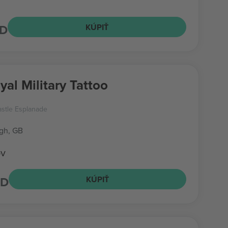
SD
KÚPIŤ
yal Military Tattoo
stle Esplanade
gh, GB
ov
SD
KÚPIŤ