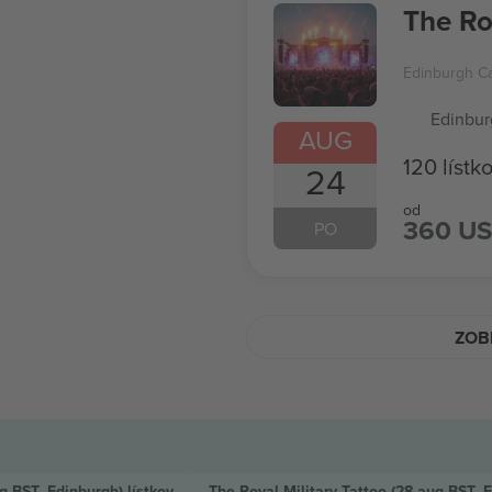
The Ro
Edinburgh Ca
Edinbur
AUG
120 lístk
24
od
360 U
PO
ZOBR
g BST, Edinburgh)
lístkov
The Royal Military Tattoo
(28 aug BST, 