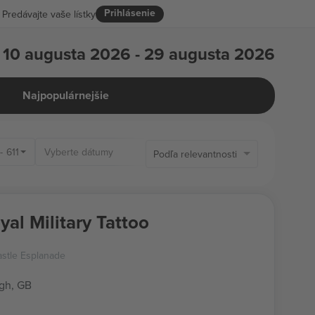
Prihlásenie
Predávajte vaše lístky
10 augusta 2026 - 29 augusta 2026
Najpopulárnejšie
-
611
Iba dostupné vstupenky
Podľa relevantnosti
yal Military Tattoo
stle Esplanade
gh, GB