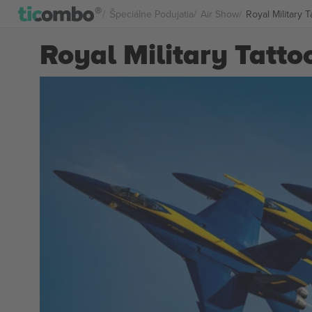
Špeciálne Podujatia
Air Show
Royal Military T
Royal Military Tattoo