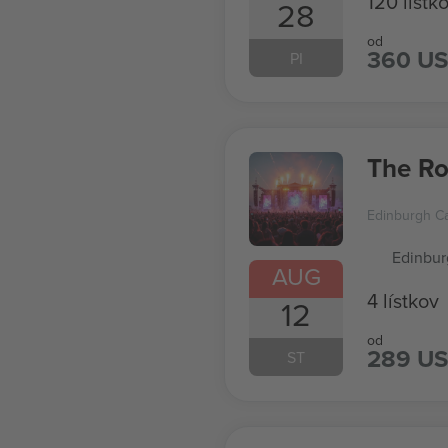
120 lístk
28
od
360 U
PI
Edinburgh Ca
Edinbur
AUG
4 lístkov
12
od
289 U
ST