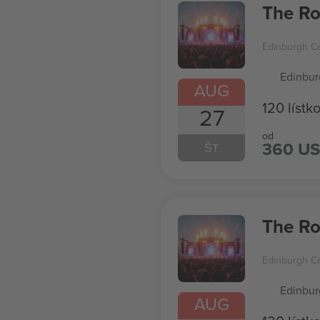
The Ro
Edinburgh Ca
Edinbur
AUG
120 lístk
27
od
360 U
ŠT
The Ro
Edinburgh Ca
Edinbur
AUG