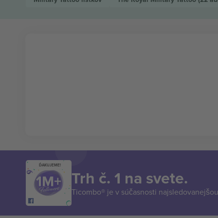
ĎAKUJEME!
Trh č. 1 na svete.
Ticombo® je v súčasnosti najsledovanejšou 