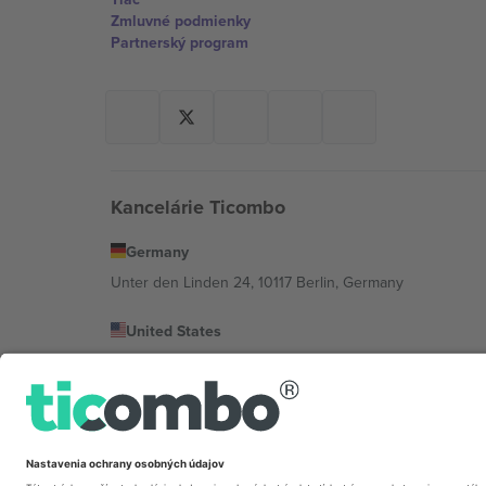
Zmluvné podmienky
Partnerský program
Kancelárie Ticombo
Germany
Unter den Linden 24, 10117 Berlin, Germany
United States
131 Continental Dr, Suite 305, Newark, Delaware 19713, 
Bulgaria
Regus Sofia City West, bul Totleben 53-55, 1606 Sofia, B