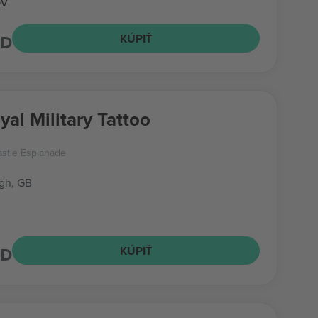
ov
SD
KÚPIŤ
The Royal Military Tattoo
stle Esplanade
gh, GB
SD
KÚPIŤ