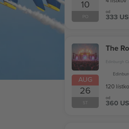
4 lístkov
10
od
333 U
PO
The Ro
Edinburgh Ca
Edinbur
AUG
120 lístk
26
od
360 U
ST