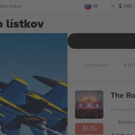
attoo lístkov
SK
+1
USD
 lístkov
$
127
The Ro
Edinburgh Ca
Edinbur
AUG