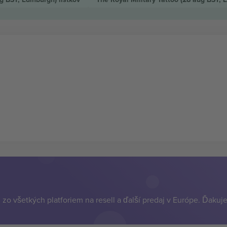
zo všetkých platforiem na resell a ďalší predaj v Európe. Ďakuj