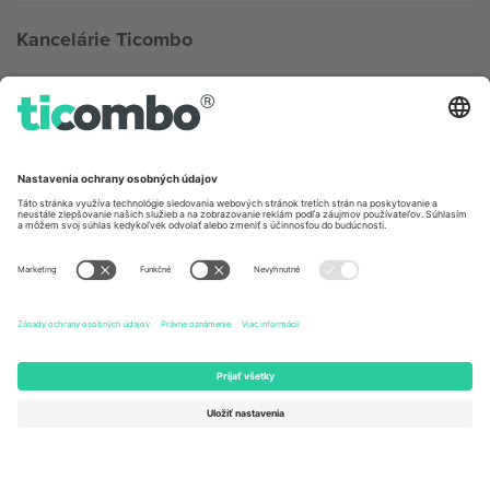
Kancelárie Ticombo
Germany
United Kingdom
Unter den Linden 24, 10117
167 City Road, London, Greater
Berlin, Germany
London, EC1V 1AW, United
Kingdom
United States
Switzerland
131 Continental Dr, Suite 305,
Dorfstrasse 52a, 6390
Newark, Delaware 19713, United
Engelberg, Switzerland
States
Bulgaria
United Arab Emirates
Regus Sofia City West, bul
UAE Dubai Silicon Oasis, DDP
Totleben 53-55, 1606 Sofia,
Building A1, Office 302, Dubai,
Bulgaria
United Arab Emirates
Mexico
Av Chapultepec 360, Roma