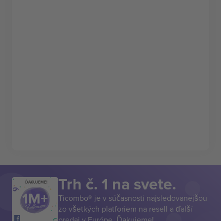
Trh č. 1 na svete.
ĎAKUJEME!
Ticombo® je v súčasnosti najsledovanejšou
zo všetkých platforiem na resell a ďalší
predaj v Európe. Ďakujeme!