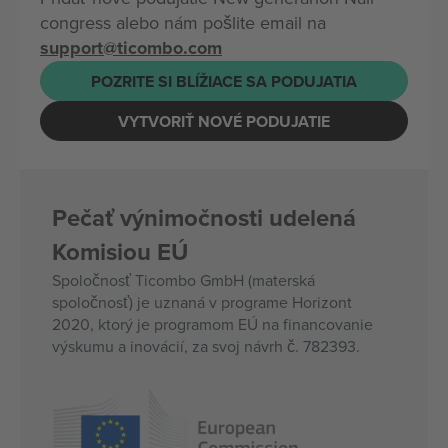
congress alebo nám pošlite email na
support@ticombo.com
POZRITE SI BLÍŽIACE SA PODUJATIA
VYTVORIŤ NOVÉ PODUJATIE
Pečať výnimočnosti udelená
Komisiou EÚ
Spoločnosť Ticombo GmbH (materská
spoločnosť) je uznaná v programe Horizont
2020, ktorý je programom EÚ na financovanie
výskumu a inovácií, za svoj návrh č. 782393.