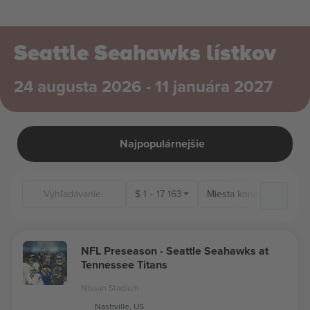
Seattle Seahawks lístkov
24 augusta 2026 - 11 januára 2027
Najpopulárnejšie
$
1
-
17 163
Miesta konania
NFL Preseason - Seattle Seahawks at
Tennessee Titans
Nissan Stadium
Nashville, US