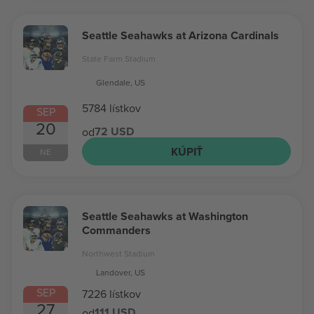
Seattle Seahawks at Arizona Cardinals
State Farm Stadium
Glendale, US
5784 lístkov
SEP
20
72 USD
od
KÚPIŤ
NE
Seattle Seahawks at Washington
Commanders
Northwest Stadium
Landover, US
SEP
7226 lístkov
27
111 USD
od