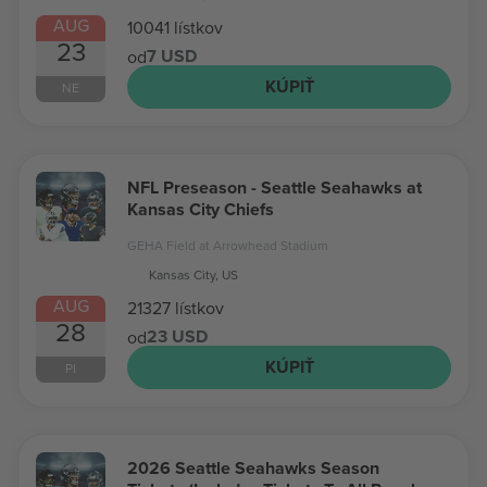
AUG
10041 lístkov
23
7 USD
od
KÚPIŤ
NE
NFL Preseason - Seattle Seahawks at
Kansas City Chiefs
GEHA Field at Arrowhead Stadium
Kansas City, US
AUG
21327 lístkov
28
23 USD
od
KÚPIŤ
PI
2026 Seattle Seahawks Season