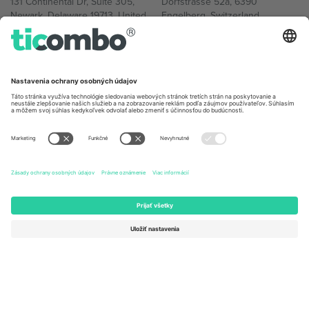
131 Continental Dr, Suite 305,
Dorfstrasse 52a, 6390
Newark, Delaware 19713, United
Engelberg, Switzerland
States
Bulgaria
United Arab Emirates
Regus Sofia City West, bul
UAE Dubai Silicon Oasis, DDP
Totleben 53-55, 1606 Sofia,
Building A1, Office 302, Dubai,
Bulgaria
United Arab Emirates
Mexico
Av Chapultepec 360, Roma
Norte, Cuauhtémoc, 06700
Ciudad de México, CDMX,
Mexico
Právna subjektivita poskytovateľa platformy sa môže líšiť v závislosti
od lokality, podujatia a/alebo domény. Podrobnosti nájdete na
stránke konkrétneho podujatia, na stránke Imprint a v
podmienkach.,
Tlač
a
Podmienky.
© 2026 Ticombo. Všetky práva
vyhradené.