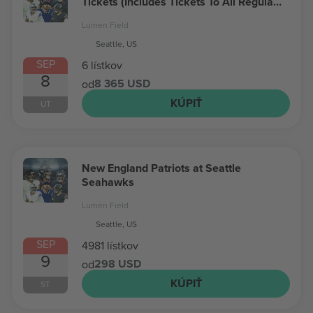
Tickets (Includes Tickets To All Regular
Season Home Games)
Lumen Field
Seattle, US
SEP
6 lístkov
8
8 365 USD
od
KÚPIŤ
UT
New England Patriots at Seattle
Seahawks
Lumen Field
Seattle, US
SEP
4981 lístkov
9
298 USD
od
KÚPIŤ
ST