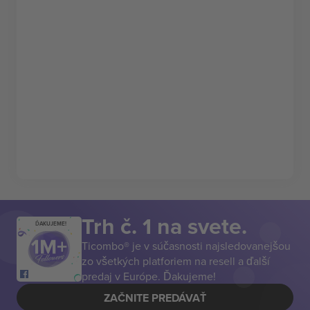
Trh č. 1 na svete.
ĎAKUJEME!
Ticombo® je v súčasnosti najsledovanejšou
zo všetkých platforiem na resell a ďalší
predaj v Európe. Ďakujeme!
ZAČNITE PREDÁVAŤ