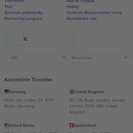
TixProtect
Ako to funguje
Tlač
Hotely
Zmluvné podmienky
Centrum Majstrovstiev sveta
Partnerský program
Kontaktujte nás
Kancelárie Ticombo
Germany
United Kingdom
Unter den Linden 24, 10117
167 City Road, London, Greater
Berlin, Germany
London, EC1V 1AW, United
Kingdom
United States
Switzerland