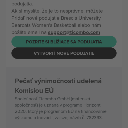
podujatia.
Ak si myslíte, že je to nesprávne, môžete
Pridať nové podujatie Brescia University
Bearcats Women's Basketball alebo nám
pošlite email na
support@ticombo.com
POZRITE SI BLÍŽIACE SA PODUJATIA
VYTVORIŤ NOVÉ PODUJATIE
Pečať výnimočnosti udelená
Komisiou EÚ
Spoločnosť Ticombo GmbH (materská
spoločnosť) je uznaná v programe Horizont
2020, ktorý je programom EÚ na financovanie
výskumu a inovácií, za svoj návrh č. 782393.