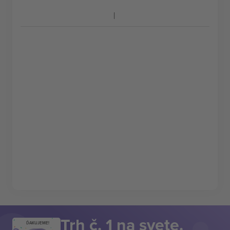
Trh č. 1 na svete.
ĎAKUJEME!