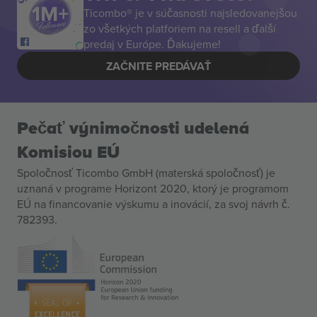
Ticombo® je v súčasnosti najsledovanejšou
zo všetkých platforiem na resell a ďalší
predaj v Európe. Ďakujeme!
ZAČNITE PREDÁVAŤ
Pečať výnimočnosti udelená
Komisiou EÚ
Spoločnosť Ticombo GmbH (materská spoločnosť) je
uznaná v programe Horizont 2020, ktorý je programom
EÚ na financovanie výskumu a inovácií, za svoj návrh č.
782393.