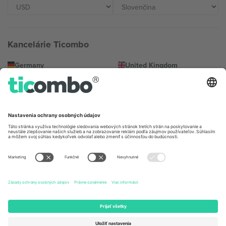
Kancelárie Ticombo
Germany
United Kingdom
Unter den Linden 24, 10117
167 City Road, London, Greater
Berlin, Germany
London, EC1V 1AW, United
Kingdom
United States
Switzerland
131 Continental Dr, Suite 305,
Dorfstrasse 52a, 6390
Newark, Delaware 19713, United
Engelberg, Switzerland
States
Bulgaria
United Arab Emirates
Regus Sofia City West, bul
UAE Dubai Silicon Oasis, DDP
Totleben 53-55, 1606 Sofia,
Building A1, Office 302, Dubai,
Bulgaria
United Arab Emirates