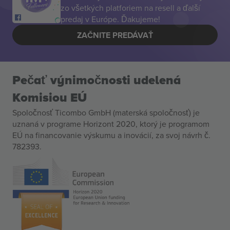
zo všetkých platforiem na resell a ďalší
predaj v Európe. Ďakujeme!
ZAČNITE PREDÁVAŤ
Pečať výnimočnosti udelená
Komisiou EÚ
Spoločnosť Ticombo GmbH (materská spoločnosť) je
uznaná v programe Horizont 2020, ktorý je programom
EÚ na financovanie výskumu a inovácií, za svoj návrh č.
782393.