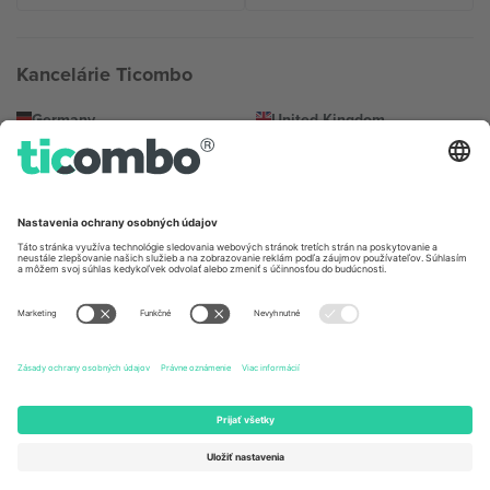
Kancelárie Ticombo
Germany
United Kingdom
Unter den Linden 24, 10117
167 City Road, London, Greater
Berlin, Germany
London, EC1V 1AW, United
Kingdom
United States
Switzerland
131 Continental Dr, Suite 305,
Dorfstrasse 52a, 6390
Newark, Delaware 19713, United
Engelberg, Switzerland
States
Bulgaria
United Arab Emirates
Regus Sofia City West, bul
UAE Dubai Silicon Oasis, DDP
Totleben 53-55, 1606 Sofia,
Building A1, Office 302, Dubai,
Bulgaria
United Arab Emirates