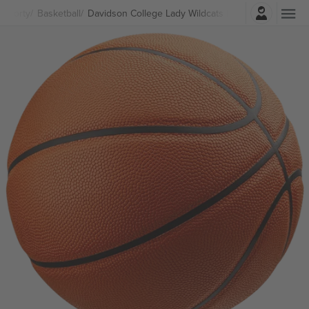
Prihlásenie
Športy
Basketball
Davidson College Lady Wildcats Basketball lístkov