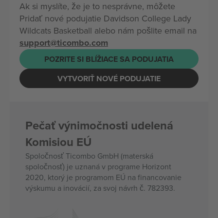
Ak si myslíte, že je to nesprávne, môžete
Pridať nové podujatie Davidson College Lady
Wildcats Basketball alebo nám pošlite email na
support@ticombo.com
POZRITE SI BLÍŽIACE SA PODUJATIA
VYTVORIŤ NOVÉ PODUJATIE
Pečať výnimočnosti udelená
Komisiou EÚ
Spoločnosť Ticombo GmbH (materská
spoločnosť) je uznaná v programe Horizont
2020, ktorý je programom EÚ na financovanie
výskumu a inovácií, za svoj návrh č. 782393.