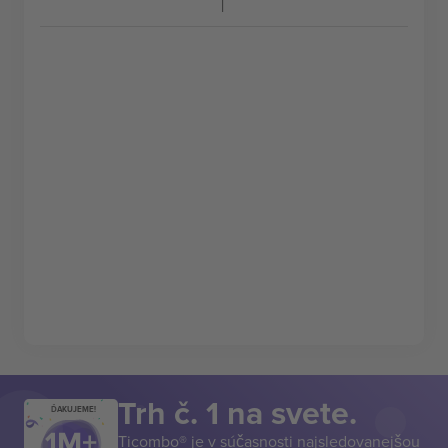
Trh č. 1 na svete.
ĎAKUJEME!
Ticombo® je v súčasnosti najsledovanejšou