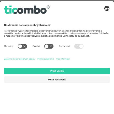
Germany
United Kingdom
Unter den Linden 24, 10117
167 City Road, London, Greater
Berlin, Germany
London, EC1V 1AW, United
Kingdom
United States
Switzerland
131 Continental Dr, Suite 305,
Dorfstrasse 52a, 6390
Newark, Delaware 19713, United
Engelberg, Switzerland
States
Bulgaria
United Arab Emirates
Regus Sofia City West, bul
UAE Dubai Silicon Oasis, DDP
Totleben 53-55, 1606 Sofia,
Building A1, Office 302, Dubai,
Bulgaria
United Arab Emirates
Mexico
Av Chapultepec 360, Roma
Norte, Cuauhtémoc, 06700
Ciudad de México, CDMX,