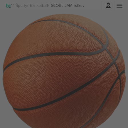
Prihlásenie
Športy
Basketball
GLOBL JAM lístkov