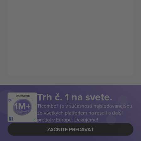
Trh č. 1 na svete.
ĎAKUJEME!
Ticombo® je v súčasnosti najsledovanejšou
zo všetkých platforiem na resell a ďalší
predaj v Európe. Ďakujeme!
ZAČNITE PREDÁVAŤ