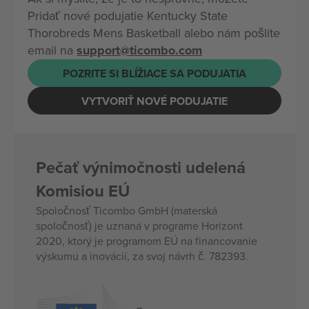
Pridať nové podujatie Kentucky State
Thorobreds Mens Basketball alebo nám pošlite
email na
support@ticombo.com
POZRITE SI BLÍŽIACE SA PODUJATIA
VYTVORIŤ NOVÉ PODUJATIE
Pečať výnimočnosti udelená
Komisiou EÚ
Spoločnosť Ticombo GmbH (materská
spoločnosť) je uznaná v programe Horizont
2020, ktorý je programom EÚ na financovanie
výskumu a inovácií, za svoj návrh č. 782393.