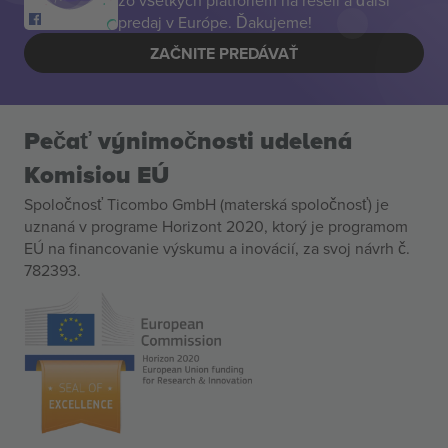
zo všetkých platforiem na resell a ďalší
predaj v Európe. Ďakujeme!
ZAČNITE PREDÁVAŤ
Pečať výnimočnosti udelená
Komisiou EÚ
Spoločnosť Ticombo GmbH (materská spoločnosť) je
uznaná v programe Horizont 2020, ktorý je programom
EÚ na financovanie výskumu a inovácií, za svoj návrh č.
782393.