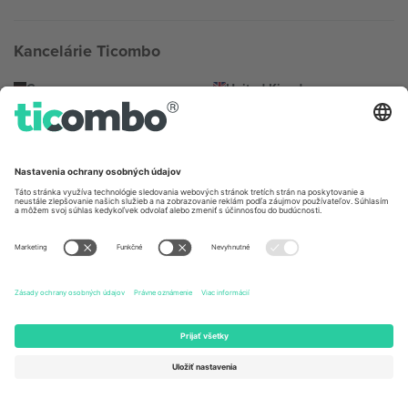
Kancelárie Ticombo
Germany
United Kingdom
Unter den Linden 24, 10117
167 City Road, London, Greater
Berlin, Germany
London, EC1V 1AW, United
Kingdom
United States
Switzerland
131 Continental Dr, Suite 305,
Dorfstrasse 52a, 6390
Newark, Delaware 19713, United
Engelberg, Switzerland
States
Bulgaria
United Arab Emirates
Regus Sofia City West, bul
UAE Dubai Silicon Oasis, DDP
Totleben 53-55, 1606 Sofia,
Building A1, Office 302, Dubai,
Bulgaria
United Arab Emirates
Mexico