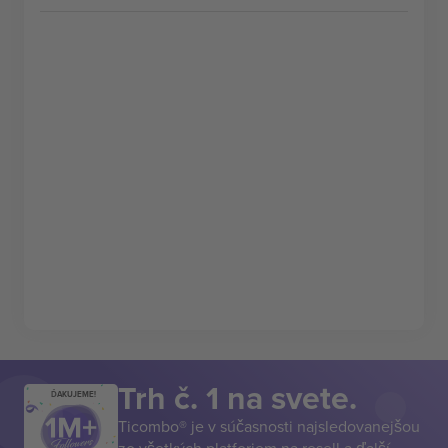
Trh č. 1 na svete.
ĎAKUJEME!
Ticombo® je v súčasnosti najsledovanejšou