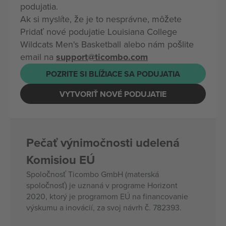
podujatia.
Ak si myslíte, že je to nesprávne, môžete
Pridať nové podujatie Louisiana College
Wildcats Men's Basketball alebo nám pošlite
email na
support@ticombo.com
POZRITE SI BLÍŽIACE SA PODUJATIA
VYTVORIŤ NOVÉ PODUJATIE
Pečať výnimočnosti udelená
Komisiou EÚ
Spoločnosť Ticombo GmbH (materská
spoločnosť) je uznaná v programe Horizont
2020, ktorý je programom EÚ na financovanie
výskumu a inovácií, za svoj návrh č. 782393.