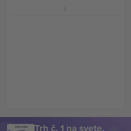
Trh č. 1 na svete.
ĎAKUJEME!