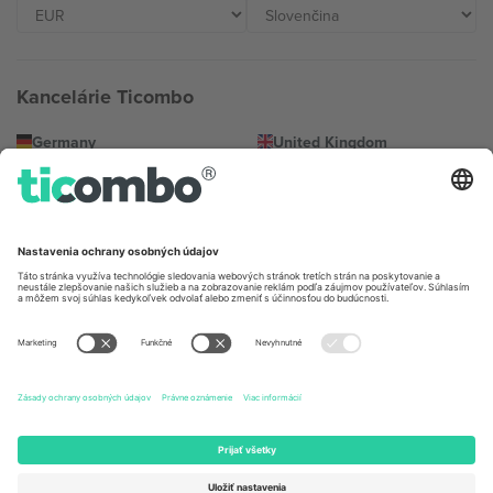
Kancelárie Ticombo
Germany
United Kingdom
Unter den Linden 24, 10117
167 City Road, London, Greater
Berlin, Germany
London, EC1V 1AW, United
Kingdom
United States
Switzerland
131 Continental Dr, Suite 305,
Dorfstrasse 52a, 6390
Newark, Delaware 19713, United
Engelberg, Switzerland
States
Bulgaria
United Arab Emirates
Regus Sofia City West, bul
UAE Dubai Silicon Oasis, DDP
Totleben 53-55, 1606 Sofia,
Building A1, Office 302, Dubai,
Bulgaria
United Arab Emirates