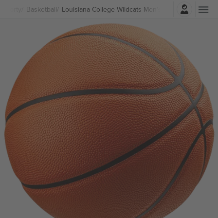
Prihlásenie
Športy
Basketball
Louisiana College Wildcats Men's Basketball lístkov