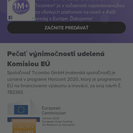
Ticombo® je v súčasnosti najsledovanejšou
zo všetkých platforiem na resell a ďalší
predaj v Európe. Ďakujeme!
ZAČNITE PREDÁVAŤ
Pečať výnimočnosti udelená
Komisiou EÚ
Spoločnosť Ticombo GmbH (materská spoločnosť) je
uznaná v programe Horizont 2020, ktorý je programom
EÚ na financovanie výskumu a inovácií, za svoj návrh č.
782393.