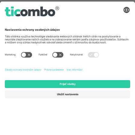
Germany
United Kingdom
Unter den Linden 24, 10117
167 City Road, London, Greater
Berlin, Germany
London, EC1V 1AW, United
Kingdom
United States
Switzerland
131 Continental Dr, Suite 305,
Dorfstrasse 52a, 6390
Newark, Delaware 19713, United
Engelberg, Switzerland
States
Bulgaria
United Arab Emirates
Regus Sofia City West, bul
UAE Dubai Silicon Oasis, DDP
Totleben 53-55, 1606 Sofia,
Building A1, Office 302, Dubai,
Bulgaria
United Arab Emirates
Mexico
Av Chapultepec 360, Roma
Norte, Cuauhtémoc, 06700
Ciudad de México, CDMX,