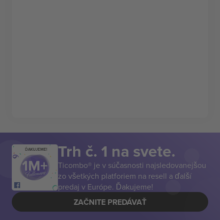
Trh č. 1 na svete.
ĎAKUJEME!
Ticombo® je v súčasnosti najsledovanejšou
zo všetkých platforiem na resell a ďalší
predaj v Európe. Ďakujeme!
ZAČNITE PREDÁVAŤ