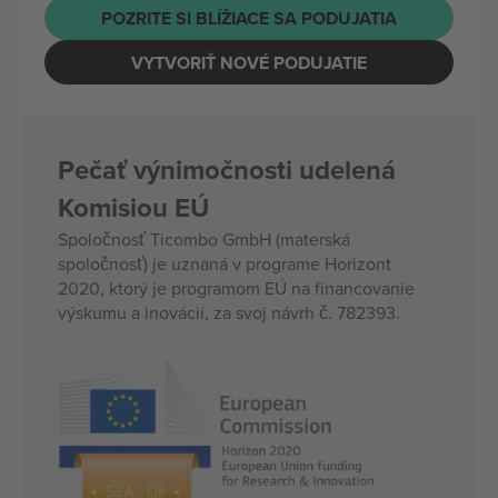
POZRITE SI BLÍŽIACE SA PODUJATIA
VYTVORIŤ NOVÉ PODUJATIE
Pečať výnimočnosti udelená
Komisiou EÚ
Spoločnosť Ticombo GmbH (materská
spoločnosť) je uznaná v programe Horizont
2020, ktorý je programom EÚ na financovanie
výskumu a inovácií, za svoj návrh č. 782393.