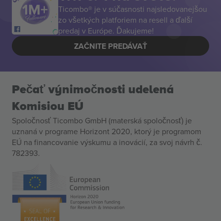
Ticombo® je v súčasnosti najsledovanejšou
zo všetkých platforiem na resell a ďalší
predaj v Európe. Ďakujeme!
ZAČNITE PREDÁVAŤ
Pečať výnimočnosti udelená
Komisiou EÚ
Spoločnosť Ticombo GmbH (materská spoločnosť) je
uznaná v programe Horizont 2020, ktorý je programom
EÚ na financovanie výskumu a inovácií, za svoj návrh č.
782393.