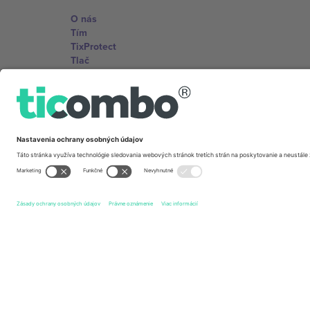
O nás
Tím
TixProtect
Tlač
Zmluvné podmienky
Partnerský program
Kancelárie Ticombo
Germany
Unter den Linden 24, 10117 Berlin, Germany
United States
131 Continental Dr, Suite 305, Newark, Delaware 19713, 