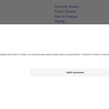
Firemné Služby
Časté Otázky
Ako to funguje
Hotely
Centrum Majstrovstiev sveta
Kontaktujte nás
United Kingdom
167 City Road, London, Greater L
Switzerland
United States
Dorfstrasse 52a, 6390 Engelberg, 