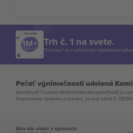
ĎAKUJEME!
Trh č. 1 na svete.
Ticombo® je v súčasnosti najsledovanejšou 
Pečať výnimočnosti udelená Komi
Spoločnosť Ticombo GmbH (materská spoločnosť) je uzn
financovanie výskumu a inovácií, za svoj návrh č. 782393
Ako ste videli v správach