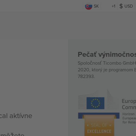
SK
+1
USD
Pečať výnimočnos
Spoločnosť Ticombo GmbH (
2020, ktorý je programom E
782393.
cal aktívne
, môžete