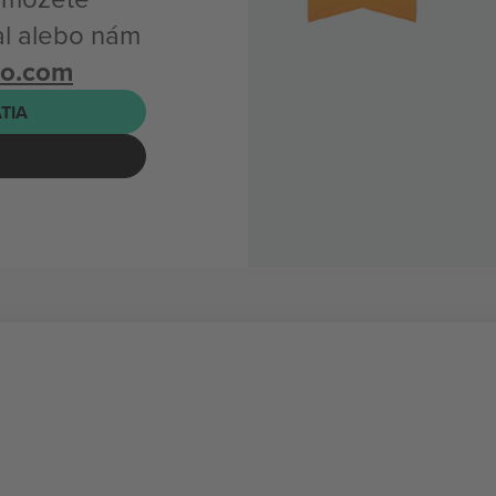
al alebo nám
bo.com
ATIA