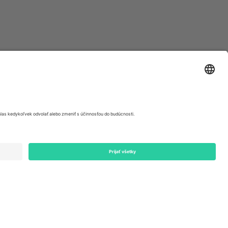
ondon, EC1V 1AW, United Kingdom
Switzerland