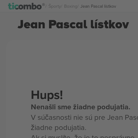
Športy
Boxing
Jean Pascal lístkov
Jean Pascal lístkov
Hups!
Nenašli sme žiadne podujatia.
V súčasnosti nie sú pre Jean Pas
žiadne podujatia.
Ak si myslíte, že je to nesprávne