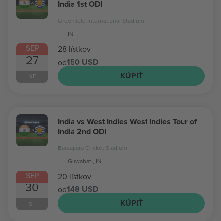
India 1st ODI
Greenfield International Stadium
IN
SEP
28 lístkov
27
150 USD
od
KÚPIŤ
NE
India vs West Indies West Indies Tour of
India 2nd ODI
Barsapara Cricket Stadium
Guwahati, IN
SEP
20 lístkov
30
148 USD
od
KÚPIŤ
ST