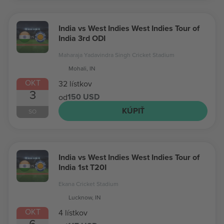
India vs West Indies West Indies Tour of
India 3rd ODI
Maharaja Yadavindra Singh Cricket Stadium
Mohali, IN
OKT
32 lístkov
3
150 USD
od
KÚPIŤ
SO
India vs West Indies West Indies Tour of
India 1st T20I
Ekana Cricket Stadium
Lucknow, IN
OKT
4 lístkov
6