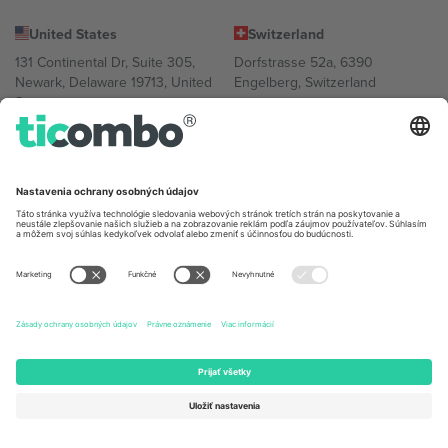
United States
Switzerland
131 Continental Dr, Suite 305,
Dorfstrasse 52a, 6390
Newark, Delaware 19713, United
Engelberg, Switzerland
States
Bulgaria
United Arab Emirates
Regus Sofia City West, bul
UAE Dubai Silicon Oasis, DDP
Totleben 53-55, 1606 Sofia,
Building A1, Office 302, Dubai,
Bulgaria
United Arab Emirates
Mexico
Av Chapultepec 360, Roma
Norte, Cuauhtémoc, 06700
Ciudad de México, CDMX,
Mexico
Právna subjektivita poskytovateľa platformy sa môže líšiť v závislosti
od lokality, podujatia a/alebo domény. Podrobnosti nájdete na
stránke konkrétneho podujatia, na stránke Imprint a v
podmienkach.,
Tlač
a
Podmienky.
© 2026 Ticombo. Všetky práva