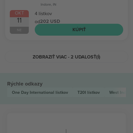
Indore, IN
OKT
4 lístkov
11
202 USD
od
KÚPIŤ
NE
ZOBRAZIŤ VIAC - 2 UDALOSŤ(Í)
Rýchle odkazy
One Day International
lístkov
T20I
lístkov
West Indies 