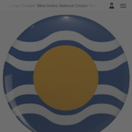
Prihlásenie
Športy
Cricket
West Indies National Cricket Team lístkov