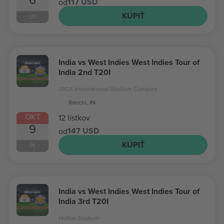
117 USD
od
KÚPIŤ
UT
India vs West Indies West Indies Tour of
India 2nd T20I
JSCA International Stadium Complex
Ranchi, IN
OKT
12 lístkov
9
147 USD
od
KÚPIŤ
PI
India vs West Indies West Indies Tour of
India 3rd T20I
Holkar Stadium