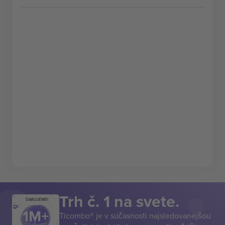
Trh č. 1 na svete.
ĎAKUJEME!
Ticombo® je v súčasnosti najsledovanejšou