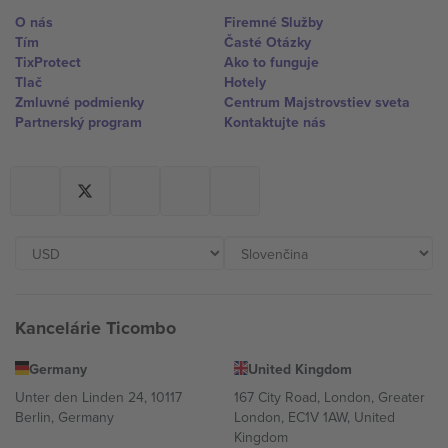
O nás
Firemné Služby
Tím
Časté Otázky
TixProtect
Ako to funguje
Tlač
Hotely
Zmluvné podmienky
Centrum Majstrovstiev sveta
Partnerský program
Kontaktujte nás
Kancelárie Ticombo
Germany
United Kingdom
Unter den Linden 24, 10117
167 City Road, London, Greater
Berlin, Germany
London, EC1V 1AW, United
Kingdom