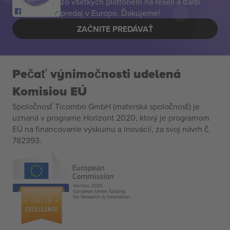
zo všetkých platforiem na resell a ďalší
predaj v Európe. Ďakujeme!
ZAČNITE PREDÁVAŤ
Pečať výnimočnosti udelená
Komisiou EÚ
Spoločnosť Ticombo GmbH (materská spoločnosť) je
uznaná v programe Horizont 2020, ktorý je programom
EÚ na financovanie výskumu a inovácií, za svoj návrh č.
782393.