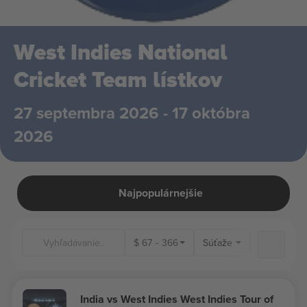
West Indies National
Cricket Team lístkov
27 septembra 2026 - 17 októbra
2026
Najpopulárnejšie
$
67
-
366
Súťaže
Miesta kon
India vs West Indies West Indies Tour of