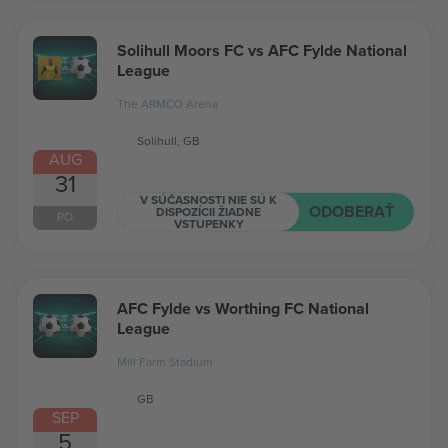
Solihull Moors FC vs AFC Fylde National
League
The ARMCO Arena
Solihull, GB
AUG
31
V SÚČASNOSTI NIE SÚ K
ODOBERAŤ
DISPOZÍCII ŽIADNE
PO
VSTUPENKY
AFC Fylde vs Worthing FC National
League
Mill Farm Stadium
GB
SEP
5