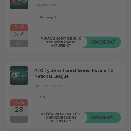
Kingfield Stadium
Woking, GB
AUG
22
V SÚČASNOSTI NIE SÚ K
ODOBERAŤ
DISPOZÍCII ŽIADNE
SO
VSTUPENKY
AFC Fylde vs Forest Green Rovers FC
National League
Mill Farm Stadium
GB
AUG
28
V SÚČASNOSTI NIE SÚ K
ODOBERAŤ
DISPOZÍCII ŽIADNE
PI
VSTUPENKY