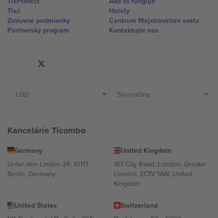
TixProtect
Ako to funguje
Tlač
Hotely
Zmluvné podmienky
Centrum Majstrovstiev sveta
Partnerský program
Kontaktujte nás
Kancelárie Ticombo
Germany
United Kingdom
Unter den Linden 24, 10117
167 City Road, London, Greater
Berlin, Germany
London, EC1V 1AW, United
Kingdom
United States
Switzerland