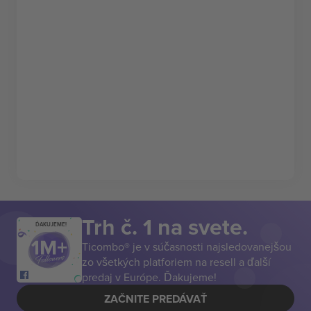
Trh č. 1 na svete.
ĎAKUJEME!
Ticombo® je v súčasnosti najsledovanejšou
zo všetkých platforiem na resell a ďalší
predaj v Európe. Ďakujeme!
ZAČNITE PREDÁVAŤ