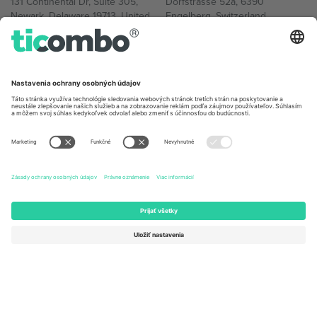
131 Continental Dr, Suite 305,
Dorfstrasse 52a, 6390
Newark, Delaware 19713, United
Engelberg, Switzerland
States
Bulgaria
United Arab Emirates
Regus Sofia City West, bul
UAE Dubai Silicon Oasis, DDP
Totleben 53-55, 1606 Sofia,
Building A1, Office 302, Dubai,
Bulgaria
United Arab Emirates
Mexico
Av Chapultepec 360, Roma
Norte, Cuauhtémoc, 06700
Ciudad de México, CDMX,
Mexico
Právna subjektivita poskytovateľa platformy sa môže líšiť v závislosti
od lokality, podujatia a/alebo domény. Podrobnosti nájdete na
stránke konkrétneho podujatia, na stránke Imprint a v
podmienkach.,
Tlač
a
Podmienky.
© 2026 Ticombo. Všetky práva
vyhradené.