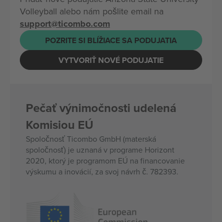
Volleyball alebo nám pošlite email na
support@ticombo.com
POZRITE SI BLÍŽIACE SA PODUJATIA
VYTVORIŤ NOVÉ PODUJATIE
Pečať výnimočnosti udelená
Komisiou EÚ
Spoločnosť Ticombo GmbH (materská
spoločnosť) je uznaná v programe Horizont
2020, ktorý je programom EÚ na financovanie
výskumu a inovácií, za svoj návrh č. 782393.