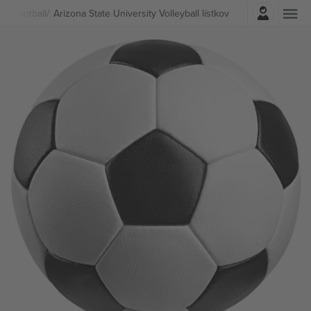
Prihlásenie
ty
Football
Arizona State University Volleyball lístkov