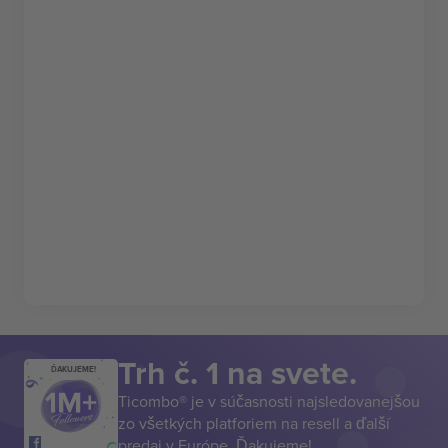
Trh č. 1 na svete.
ĎAKUJEME!
Ticombo® je v súčasnosti najsledovanejšou
zo všetkých platforiem na resell a ďalší
predaj v Európe. Ďakujeme!