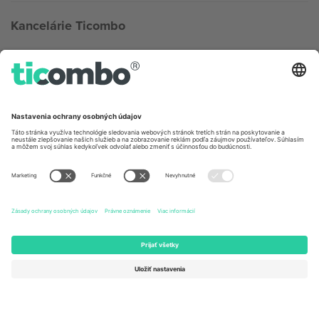
Kancelárie Ticombo
Germany
United Kingdom
Unter den Linden 24, 10117
167 City Road, London, Greater
Berlin, Germany
London, EC1V 1AW, United
Kingdom
United States
Switzerland
131 Continental Dr, Suite 305,
Dorfstrasse 52a, 6390
Newark, Delaware 19713, United
Engelberg, Switzerland
States
Bulgaria
United Arab Emirates
Regus Sofia City West, bul
UAE Dubai Silicon Oasis, DDP
Totleben 53-55, 1606 Sofia,
Building A1, Office 302, Dubai,
Bulgaria
United Arab Emirates
Mexico
Av Chapultepec 360, Roma