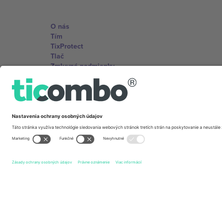
O nás
Tím
TixProtect
Tlač
Zmluvné podmienky
Partnerský program
Kancelárie Ticombo
Germany
Unter den Linden 24, 10117 Berlin, Germany
United States
131 Continental Dr, Suite 305, Newark, Delaware 19713, 