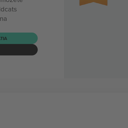
ldcats
 na
ATIA