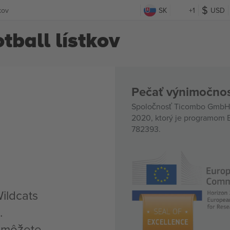
kov
SK
+1
USD
tball lístkov
Pečať výnimočnos
Spoločnosť Ticombo GmbH (
2020, ktorý je programom E
782393.
Wildcats
.
, môžete