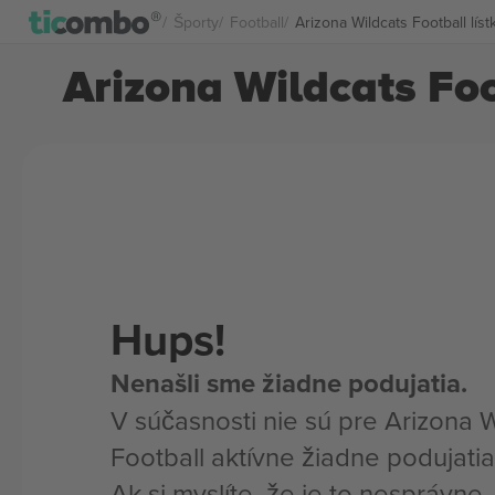
Športy
Football
Arizona Wildcats Football líst
Arizona Wildcats Foo
Hups!
Nenašli sme žiadne podujatia.
V súčasnosti nie sú pre Arizona 
Football aktívne žiadne podujatia
Ak si myslíte, že je to nesprávne