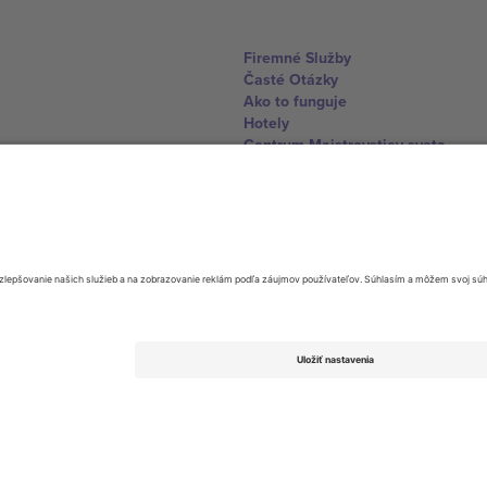
Firemné Služby
Časté Otázky
Ako to funguje
Hotely
Centrum Majstrovstiev sveta
Kontaktujte nás
United Kingdom
167 City Road, London, Greater L
Switzerland
United States
Dorfstrasse 52a, 6390 Engelberg, 