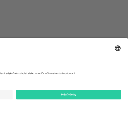
ondon, EC1V 1AW, United Kingdom
Switzerland