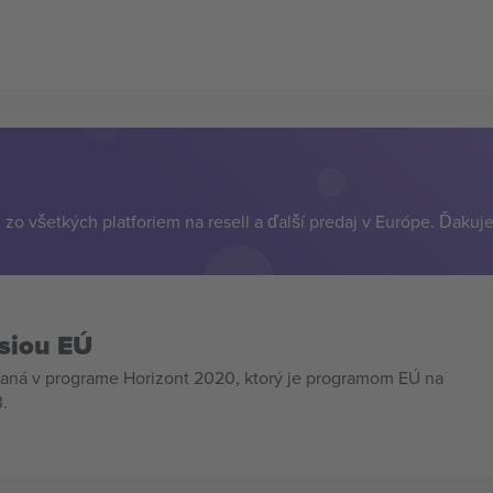
zo všetkých platforiem na resell a ďalší predaj v Európe. Ďakuj
siou EÚ
aná v programe Horizont 2020, ktorý je programom EÚ na
.