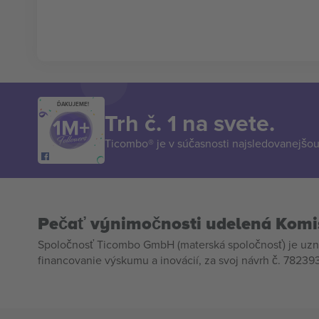
ĎAKUJEME!
Trh č. 1 na svete.
Ticombo® je v súčasnosti najsledovanejšou 
Pečať výnimočnosti udelená Komi
Spoločnosť Ticombo GmbH (materská spoločnosť) je uzn
financovanie výskumu a inovácií, za svoj návrh č. 782393