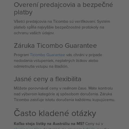
Overení predajcovia a bezpečné
platby
Všetci predajcovia na Ticombo sú verifikovaní. Systém
platieb spĺňa najvyššie bezpečnostné protokoly na
ochranu vašich údajov.
Záruka Ticombo Guarantee
Program
Ticombo Guarantee
vás chráni v prípade
nedodania vstupeniek, neplatných lístkov alebo
odmietnutia vstupu na štadión.
Jasné ceny a flexibilita
Môžete porovnávať ceny v reálnom čase. Máte kontrolu
nad výberom kategórie aj spôsobom doručenia. Záruka
Ticombo zaisťuje istotu doručenia každému kupujúcemu.
Často kladené otázky
Koľko stoja lístky na Austráliu na MS?
Ceny sú v