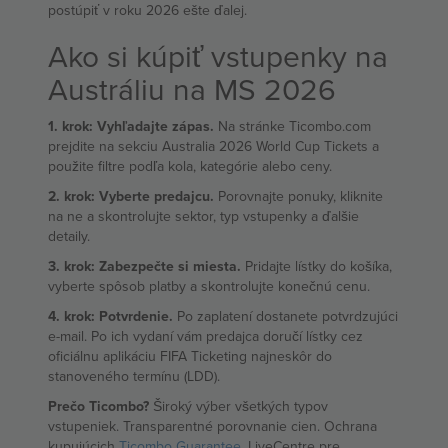
postúpiť v roku 2026 ešte ďalej.
Ako si kúpiť vstupenky na
Austráliu na MS 2026
1. krok: Vyhľadajte zápas.
Na stránke Ticombo.com
prejdite na sekciu Australia 2026 World Cup Tickets a
použite filtre podľa kola, kategórie alebo ceny.
2. krok: Vyberte predajcu.
Porovnajte ponuky, kliknite
na ne a skontrolujte sektor, typ vstupenky a ďalšie
detaily.
3. krok: Zabezpečte si miesta.
Pridajte lístky do košíka,
vyberte spôsob platby a skontrolujte konečnú cenu.
4. krok: Potvrdenie.
Po zaplatení dostanete potvrdzujúci
e-mail. Po ich vydaní vám predajca doručí lístky cez
oficiálnu aplikáciu FIFA Ticketing najneskôr do
stanoveného termínu (LDD).
Prečo Ticombo?
Široký výber všetkých typov
vstupeniek. Transparentné porovnanie cien. Ochrana
kupujúcich
Ticombo Guarantee
. LiveCentre pre