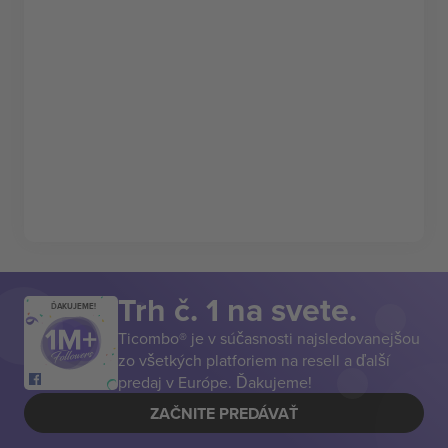
Trh č. 1 na svete.
ĎAKUJEME!
Ticombo® je v súčasnosti najsledovanejšou
zo všetkých platforiem na resell a ďalší
predaj v Európe. Ďakujeme!
ZAČNITE PREDÁVAŤ