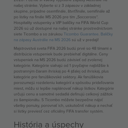
našej stránke. Vyberte si z 3 zápasov v základnej
skupine, prípadne osemfinále, štvrťfinále, semifinále až
po lístky na finále MS 2026 pre tím „Socceroos“.
Hospitality vstupenky a VIP balíčky na FIFA World Cup
2026 sú už dostupné na našej stránke prostredníctvom
siete Ticombo a so zárukou
Ticombo Guarantee
.
Balíčky
na zápasy Austrálie na MS 2026
sú už v predaji!
Majstrovstvá sveta FIFA 2026 budú prvé so 48 tímami a
distribúcia vstupeniek bude prebiehať digitálne. Ceny
vstupeniek na MS 2026 budú závisieť od zvolenej
kategórie. Kategórie siahajú od 1 (zvyčajne najbližšie k
postranným čiaram ihriska) po 4 (ďalej od ihriska), plus
kategórie pre fanúšikovské sektory. Ak fanúšikovia
porozumejú rozdeleniu kategórií a spôsobu prideľovania
miest, môžu si lepšie naplánovať nákup lístkov. Kategórie
určujú cenu a samotné sedadlá definujú celkový zážitok
zo šampionátu. S Ticombo môžete bezpečne nájsť
všetky ponuky, porovnať ich, uskutočniť nákup a nechať
si lístky previesť cez oficiálny FIFA transfer systém.
História a úspechy