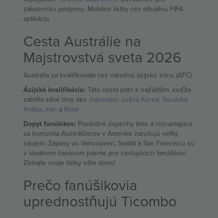
zákaznícku podporu. Mobilné lístky cez oficiálnu FIFA
aplikáciu.
Cesta Austrálie na
Majstrovstvá sveta 2026
Austrália sa kvalifikovala cez náročnú ázijskú zónu (AFC).
Ázijská kvalifikácia:
Táto cesta patrí k najťažším, keďže
zahŕňa silné tímy ako
Japonsko
,
Južná Kórea
,
Saudská
Arábia
,
Irán
a
Katar
.
Dopyt fanúšikov:
Posledné úspechy tímu a rozrastajúca
sa komunita Austrálčanov v Amerike zaručujú veľký
záujem. Zápasy vo Vancouveri, Seattli a San Franciscu sú
v ideálnom časovom pásme pre cestujúcich fanúšikov.
Získajte svoje lístky ešte dnes!
Prečo fanúšikovia
uprednostňujú Ticombo