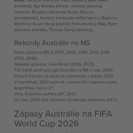
2026:
Jackson Irvine (St. Pauli, kapitán), Awer Mabil
(krídelník), Kye Rowles (Hearts, stredný obranca),
Cameron Burgess (obranca), Keanu Baccus
(stredopoliar), Nestory Irankunda (veľký talent z Bayernu
Mníchov), Kusini Yengi (útočník Portsmouthu), Maty Ryan
(skúsený brankár), Thomas Deng (obranca).
Rekordy Austrálie na MS
Počet účastí na MS: 6 (1974, 2006, 2010, 2014, 2018,
2022, 2026)
Najlepší výsledok: Osemfinále (2006, 2022)
Tim Cahill strelil prvý gól Austrálie na MS v roku 2006.
Porazili Dánsko na ceste do osemfinále v Katare 2022.
V osemfinále 2022 prehrali s neskorším majstrom sveta,
Argentínou, tesne 2:1.
Víťaz Ázijského pohára AFC 2015.
Do roku 2006 boli súčasťou Oceánskej federácie (OFC).
Zápasy Austrálie na FIFA
World Cup 2026