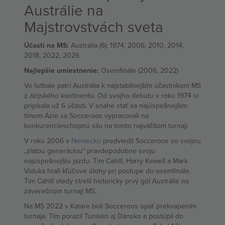
Austrálie na
Majstrovstvách sveta
Účasti na MS:
Austrália (6): 1974, 2006, 2010, 2014,
2018, 2022, 2026
Najlepšie umiestnenie:
Osemfinále (2006, 2022)
Vo futbale patrí Austrália k najstabilnejším účastníkom MS
z ázijského kontinentu. Od svojho debutu v roku 1974 si
pripísala už 6 účastí. V snahe stať sa najúspešnejším
tímom Ázie sa Socceroos vypracovali na
konkurencieschopnú silu na tomto najväčšom turnaji.
V roku 2006 v
Nemecku
predviedli Socceroos so svojou
„zlatou generáciou“ pravdepodobne svoju
najúspešnejšiu jazdu. Tim Cahill, Harry Kewell a Mark
Viduka hrali kľúčové úlohy pri postupe do osemfinále.
Tim Cahill vtedy strelil historicky prvý gól Austrálie na
záverečnom turnaji MS.
Na MS 2022 v Katare boli Socceroos opäť prekvapením
turnaja. Tím porazil Tunisko aj Dánsko a postúpil do