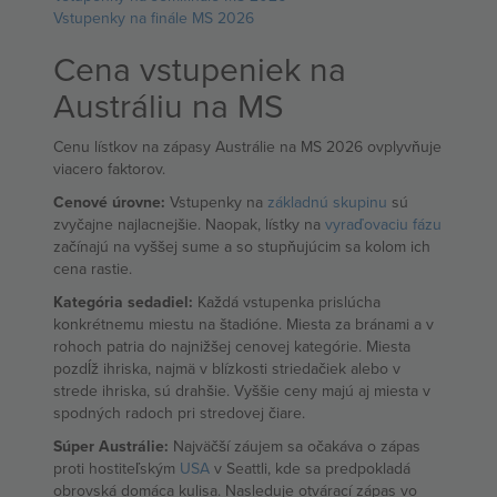
Vstupenky na finále MS 2026
Cena vstupeniek na
Austráliu na MS
Cenu lístkov na zápasy Austrálie na MS 2026 ovplyvňuje
viacero faktorov.
Cenové úrovne:
Vstupenky na
základnú skupinu
sú
zvyčajne najlacnejšie. Naopak, lístky na
vyraďovaciu fázu
začínajú na vyššej sume a so stupňujúcim sa kolom ich
cena rastie.
Kategória sedadiel:
Každá vstupenka prislúcha
konkrétnemu miestu na štadióne. Miesta za bránami a v
rohoch patria do najnižšej cenovej kategórie. Miesta
pozdĺž ihriska, najmä v blízkosti striedačiek alebo v
strede ihriska, sú drahšie. Vyššie ceny majú aj miesta v
spodných radoch pri stredovej čiare.
Súper Austrálie:
Najväčší záujem sa očakáva o zápas
proti hostiteľským
USA
v Seattli, kde sa predpokladá
obrovská domáca kulisa. Nasleduje otvárací zápas vo