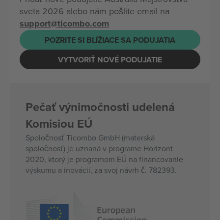
sveta 2026 alebo nám pošlite email na
support@ticombo.com
POZRITE SI BLÍŽIACE SA PODUJATIA
VYTVORIŤ NOVÉ PODUJATIE
Pečať výnimočnosti udelená
Komisiou EÚ
Spoločnosť Ticombo GmbH (materská
spoločnosť) je uznaná v programe Horizont
2020, ktorý je programom EÚ na financovanie
výskumu a inovácií, za svoj návrh č. 782393.