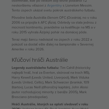
osemfinále, kde po veľkom boji tesne podľahol 1:2
neskoršiemu víťazovi z
Argentíny
s Lionelom Messim.
Tento úspech ukázal svetu pokrok austrálskeho futbalu.
Pôvodne bola Austrália členom OFC (Oceánia), no v roku
2006 sa pripojila k AFC (Ázia). Odvtedy sa stala jednou z
mocností kontinentu, pravidelne sa kvalifikuje na MS a v
roku 2015 vyhrala Ázijský pohár na domácej pôde.
Teraz majú šancu nadviazať na úspech z roku 2022 a
pokúsiť sa dostať ešte ďalej na šampionáte v Severnej
Amerike v roku 2026.
Kľúčoví hráči Austrálie
Legendy austrálskeho futbalu:
Tim Cahill (historicky
najlepší hráč, hral za Everton, skóroval na troch MS),
Harry Kewell (Leeds United, Liverpool), Mark Viduka
(Leeds United, Celtic), Mark Schwarzer (brankár, 109
štartov), Lucas Neill (dlhoročný kapitán), John Aloisi
(autor rozhodujúcej minority z baráže 2005), Mark
Bresciano (stredopoliar).
Hráči Austrálie, ktorých sa oplatí sledovať v roku