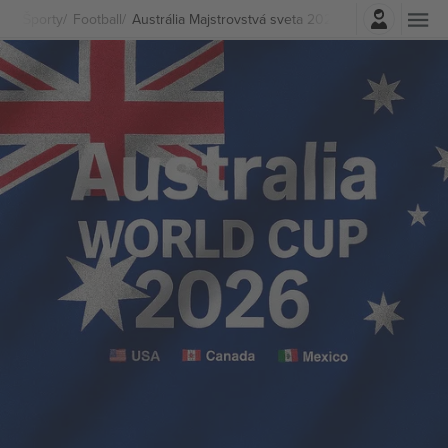
Prihlásenie
Športy
Football
Austrália Majstrovstvá sveta 2026 lístkov