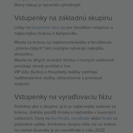
Skorý nákup je spravidla výhodnejší.
Vstupenky na základnú skupinu
Lístky na
skupinovú fázu
sú pre fanúšikov vstupnou a
najlacnejšou bránou k šampionátu.
Miesta za bránou sú najekonomickejšie a fanúšikovia
„zeleno-zlatých“ tam zvyčajne vytvárajú najlepšiu
atmosféru.
Miesta na dlhých stranách ihriska v horných sektoroch
ponúkajú skvelý prehľad o hre.
VIP lóže (Suites) a Hospitality balíčky zahŕňajú
nadštandardné služby, občerstvenie a prémiové
sedenie.
Vstupenky na vyraďovaciu fázu
Podobne ako v skupine, aj tu je najlacnejšie sedenie za
bránou, drahšie pozdĺž ihriska a najdrahšie v luxusných
sektoroch. Ceny na
štvrťfinále
,
semifinále
alebo
finále
sú
podstatne vyššie. Konkrétne dvojice ešte nie sú známe,
no cieľom Austrálie je po osemfinále z roku 2022