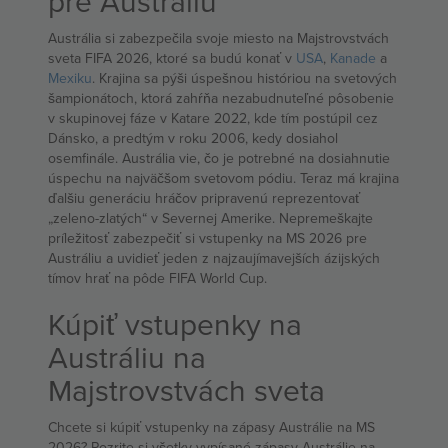
pre Austráliu
Austrália si zabezpečila svoje miesto na Majstrovstvách
sveta FIFA 2026, ktoré sa budú konať v
USA
,
Kanade
a
Mexiku
. Krajina sa pýši úspešnou históriou na svetových
šampionátoch, ktorá zahŕňa nezabudnuteľné pôsobenie
v skupinovej fáze v Katare 2022, kde tím postúpil cez
Dánsko, a predtým v roku 2006, kedy dosiahol
osemfinále. Austrália vie, čo je potrebné na dosiahnutie
úspechu na najväčšom svetovom pódiu. Teraz má krajina
ďalšiu generáciu hráčov pripravenú reprezentovať
„zeleno-zlatých“ v Severnej Amerike. Nepremeškajte
príležitosť zabezpečiť si vstupenky na MS 2026 pre
Austráliu a uvidieť jeden z najzaujímavejších ázijských
tímov hrať na pôde FIFA World Cup.
Kúpiť vstupenky na
Austráliu na
Majstrovstvách sveta
Chcete si kúpiť vstupenky na zápasy Austrálie na MS
2026? Pozrite si všetky vypísané zápasy Austrálie na