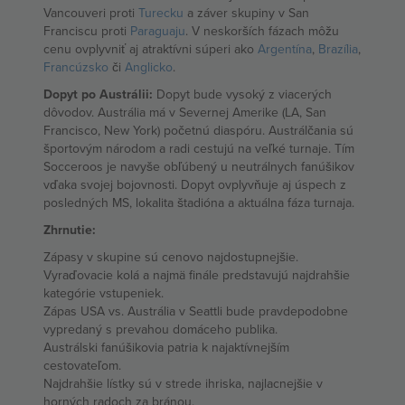
Vancouveri proti
Turecku
a záver skupiny v San
Franciscu proti
Paraguaju
. V neskorších fázach môžu
cenu ovplyvniť aj atraktívni súperi ako
Argentína
,
Brazília
,
Francúzsko
či
Anglicko
.
Dopyt po Austrálii:
Dopyt bude vysoký z viacerých
dôvodov. Austrália má v Severnej Amerike (LA, San
Francisco, New York) početnú diaspóru. Austrálčania sú
športovým národom a radi cestujú na veľké turnaje. Tím
Socceroos je navyše obľúbený u neutrálnych fanúšikov
vďaka svojej bojovnosti. Dopyt ovplyvňuje aj úspech z
posledných MS, lokalita štadióna a aktuálna fáza turnaja.
Zhrnutie:
Zápasy v skupine sú cenovo najdostupnejšie.
Vyraďovacie kolá a najmä finále predstavujú najdrahšie
kategórie vstupeniek.
Zápas USA vs. Austrália v Seattli bude pravdepodobne
vypredaný s prevahou domáceho publika.
Austrálski fanúšikovia patria k najaktívnejším
cestovateľom.
Najdrahšie lístky sú v strede ihriska, najlacnejšie v
horných radoch za bránou.