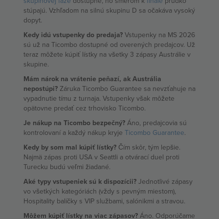
skupinovej fáze
dostupné, no smerom k
finále
prudko
stúpajú. Vzhľadom na silnú skupinu D sa očakáva vysoký
dopyt.
Kedy idú vstupenky do predaja?
Vstupenky na MS 2026
sú už na Ticombo dostupné od overených predajcov. Už
teraz môžete kúpiť lístky na všetky 3 zápasy Austrálie v
skupine.
Mám nárok na vrátenie peňazí, ak Austrália
nepostúpi?
Záruka Ticombo Guarantee sa nevzťahuje na
vypadnutie tímu z turnaja. Vstupenky však môžete
opätovne predať cez trhovisko Ticombo.
Je nákup na Ticombo bezpečný?
Áno, predajcovia sú
kontrolovaní a každý nákup kryje
Ticombo Guarantee
.
Kedy by som mal kúpiť lístky?
Čím skôr, tým lepšie.
Najmä zápas proti USA v Seattli a otvárací duel proti
Turecku budú veľmi žiadané.
Aké typy vstupeniek sú k dispozícii?
Jednotlivé zápasy
vo všetkých kategóriách (vždy s pevným miestom),
Hospitality balíčky s VIP službami, salónikmi a stravou.
Môžem kúpiť lístky na viac zápasov?
Áno. Odporúčame