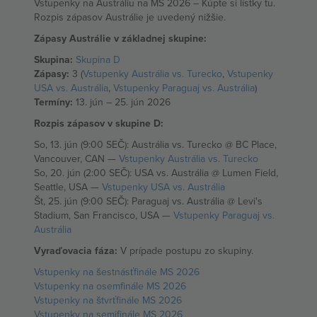
Vstupenky na Austráliu na MS 2026 – Kúpte si lístky tu.
Rozpis zápasov Austrálie je uvedený nižšie.
Zápasy Austrálie v základnej skupine:
Skupina:
Skupina D
Zápasy:
3 (
Vstupenky Austrália vs. Turecko
,
Vstupenky
USA vs. Austrália
,
Vstupenky Paraguaj vs. Austrália
)
Termíny:
13. jún – 25. jún 2026
Rozpis zápasov v skupine D:
So, 13. jún (9:00 SEČ): Austrália vs. Turecko @ BC Place,
Vancouver, CAN —
Vstupenky Austrália vs. Turecko
So, 20. jún (2:00 SEČ): USA vs. Austrália @ Lumen Field,
Seattle, USA —
Vstupenky USA vs. Austrália
Št, 25. jún (9:00 SEČ): Paraguaj vs. Austrália @ Levi's
Stadium, San Francisco, USA —
Vstupenky Paraguaj vs.
Austrália
Vyraďovacia fáza:
V prípade postupu zo skupiny.
Vstupenky na šestnásťfinále MS 2026
Vstupenky na osemfinále MS 2026
Vstupenky na štvrťfinále MS 2026
Vstupenky na semifinále MS 2026