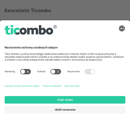
Kancelárie Ticombo
Germany
United Kingdom
Unter den Linden 24, 10117
167 City Road, London, Greater
Berlin, Germany
London, EC1V 1AW, United
Kingdom
United States
Switzerland
131 Continental Dr, Suite 305,
Dorfstrasse 52a, 6390
Newark, Delaware 19713, United
Engelberg, Switzerland
States
Bulgaria
United Arab Emirates
Regus Sofia City West, bul
UAE Dubai Silicon Oasis, DDP
Totleben 53-55, 1606 Sofia,
Building A1, Office 302, Dubai,
Bulgaria
United Arab Emirates
Mexico
Av Chapultepec 360, Roma