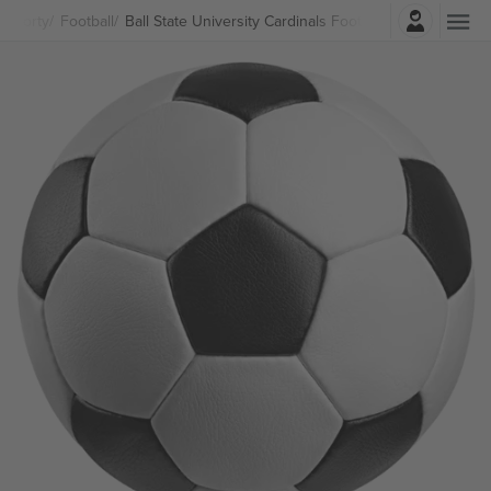
Prihlásenie
Športy
Football
Ball State University Cardinals Football lístkov