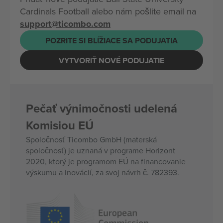
Cardinals Football alebo nám pošlite email na
support@ticombo.com
POZRITE SI BLÍŽIACE SA PODUJATIA
VYTVORIŤ NOVÉ PODUJATIE
Pečať výnimočnosti udelená
Komisiou EÚ
Spoločnosť Ticombo GmbH (materská
spoločnosť) je uznaná v programe Horizont
2020, ktorý je programom EÚ na financovanie
výskumu a inovácií, za svoj návrh č. 782393.