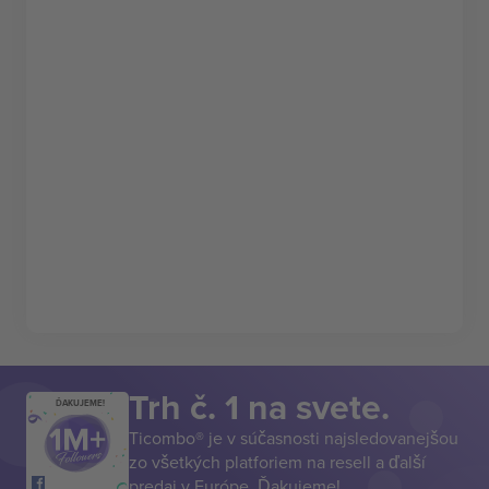
Trh č. 1 na svete.
ĎAKUJEME!
Ticombo® je v súčasnosti najsledovanejšou
zo všetkých platforiem na resell a ďalší
predaj v Európe. Ďakujeme!