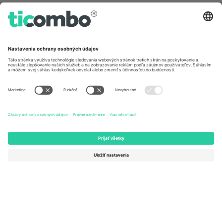
Germany
United Kingdom
Unter den Linden 24, 10117
167 City Road, London, Greater
Berlin, Germany
London, EC1V 1AW, United
Kingdom
United States
Switzerland
131 Continental Dr, Suite 305,
Dorfstrasse 52a, 6390
Newark, Delaware 19713, United
Engelberg, Switzerland
States
Bulgaria
United Arab Emirates
Regus Sofia City West, bul
UAE Dubai Silicon Oasis, DDP
Totleben 53-55, 1606 Sofia,
Building A1, Office 302, Dubai,
Bulgaria
United Arab Emirates
Mexico
Av Chapultepec 360, Roma
Norte, Cuauhtémoc, 06700
Ciudad de México, CDMX,