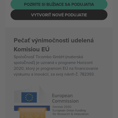
POZRITE SI BLÍŽIACE SA PODUJATIA
VYTVORIŤ NOVÉ PODUJATIE
Pečať výnimočnosti udelená
Komisiou EÚ
Spoločnosť Ticombo GmbH (materská
spoločnosť) je uznaná v programe Horizont
2020, ktorý je programom EÚ na financovanie
výskumu a inovácií, za svoj návrh č. 782393.