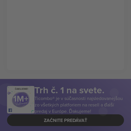
Trh č. 1 na svete.
ĎAKUJEME!
Ticombo® je v súčasnosti najsledovanejšou
zo všetkých platforiem na resell a ďalší
predaj v Európe. Ďakujeme!
ZAČNITE PREDÁVAŤ