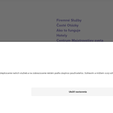
Firemné Služby
Časté Otázky
Ako to funguje
Hotely
Centrum Majstrovstiev sveta
Kontaktujte nás
United Kingdom
167 City Road, London, Greater L
Switzerland