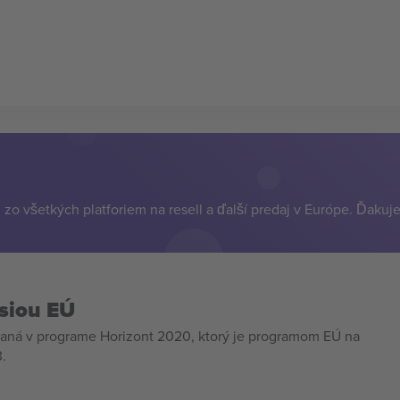
zo všetkých platforiem na resell a ďalší predaj v Európe. Ďakuj
siou EÚ
aná v programe Horizont 2020, ktorý je programom EÚ na
.