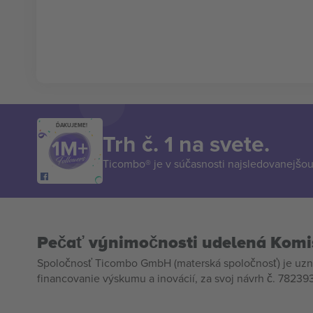
ĎAKUJEME!
Trh č. 1 na svete.
Ticombo® je v súčasnosti najsledovanejšou 
Pečať výnimočnosti udelená Komi
Spoločnosť Ticombo GmbH (materská spoločnosť) je uzn
financovanie výskumu a inovácií, za svoj návrh č. 782393