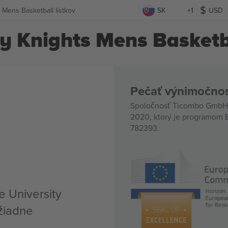
 Mens Basketball lístkov
SK
+1
USD
y Knights Mens Basketba
Pečať výnimočnos
Spoločnosť Ticombo GmbH (
2020, ktorý je programom E
782393.
e University
žiadne