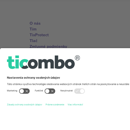
O nás
Tím
TixProtect
Tlač
Zmluvné podmienky
Partnerský program
Kancelárie Ticombo
Germany
Unter den Linden 24, 10117 Berlin, Germany
United States