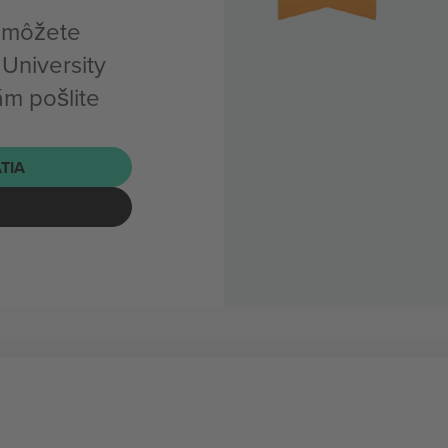
, môžete
 University
ám pošlite
ATIA