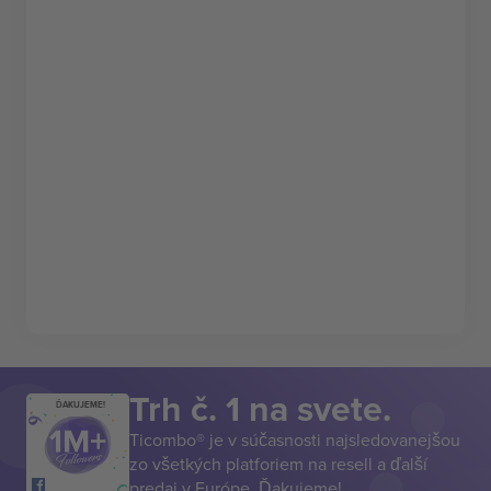
Trh č. 1 na svete.
ĎAKUJEME!
Ticombo® je v súčasnosti najsledovanejšou
zo všetkých platforiem na resell a ďalší
predaj v Európe. Ďakujeme!