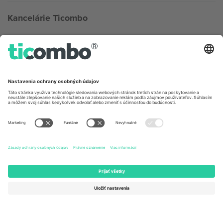
Kancelárie Ticombo
Germany
United Kingdom
Unter den Linden 24, 10117
167 City Road, London, Greater
Berlin, Germany
London, EC1V 1AW, United
Kingdom
United States
Switzerland
131 Continental Dr, Suite 305,
Dorfstrasse 52a, 6390
Newark, Delaware 19713, United
Engelberg, Switzerland
States
Bulgaria
United Arab Emirates
Regus Sofia City West, bul
UAE Dubai Silicon Oasis, DDP
Totleben 53-55, 1606 Sofia,
Building A1, Office 302, Dubai,
Bulgaria
United Arab Emirates
Mexico
Av Chapultepec 360, Roma