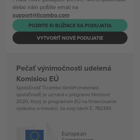
alebo nám pošlite email na
support@ticombo.com
POZRITE SI BLÍŽIACE SA PODUJATIA
VYTVORIŤ NOVÉ PODUJATIE
Pečať výnimočnosti udelená
Komisiou EÚ
Spoločnosť Ticombo GmbH (materská
spoločnosť) je uznaná v programe Horizont
2020, ktorý je programom EÚ na financovanie
výskumu a inovácií, za svoj návrh č. 782393.