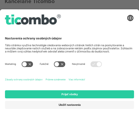
Kancelárie Ticombo
Germany
United Kingdom
Unter den Linden 24, 10117
167 City Road, London, Greater
Berlin, Germany
London, EC1V 1AW, United
Kingdom
United States
Switzerland
131 Continental Dr, Suite 305,
Dorfstrasse 52a, 6390
Newark, Delaware 19713, United
Engelberg, Switzerland
States
Bulgaria
United Arab Emirates
Regus Sofia City West, bul
UAE Dubai Silicon Oasis, DDP
Totleben 53-55, 1606 Sofia,
Building A1, Office 302, Dubai,
Bulgaria
United Arab Emirates
Mexico
Av Chapultepec 360, Roma
Norte, Cuauhtémoc, 06700