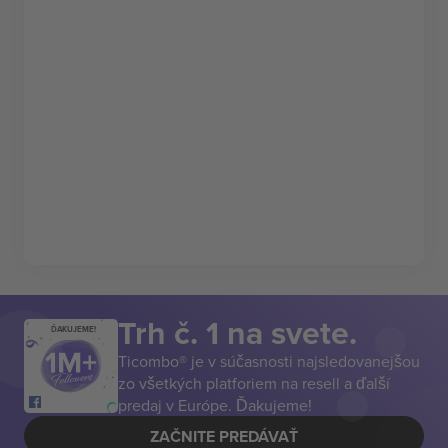
Trh č. 1 na svete.
ĎAKUJEME!
Ticombo® je v súčasnosti najsledovanejšou
zo všetkých platforiem na resell a ďalší
predaj v Európe. Ďakujeme!
ZAČNITE PREDÁVAŤ