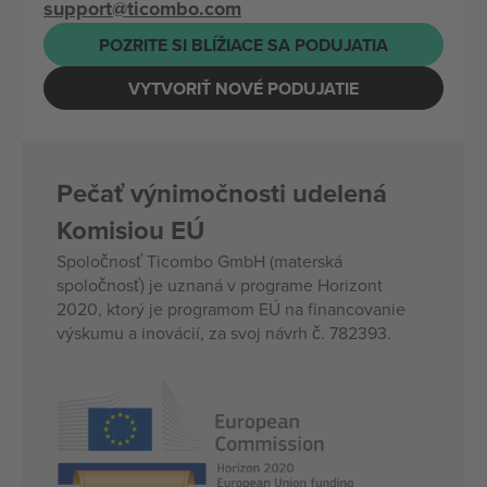
support@ticombo.com
POZRITE SI BLÍŽIACE SA PODUJATIA
VYTVORIŤ NOVÉ PODUJATIE
Pečať výnimočnosti udelená
Komisiou EÚ
Spoločnosť Ticombo GmbH (materská
spoločnosť) je uznaná v programe Horizont
2020, ktorý je programom EÚ na financovanie
výskumu a inovácií, za svoj návrh č. 782393.