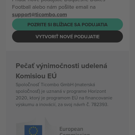
Football alebo nám pošlite email na
support@ticombo.com
POZRITE SI BLÍŽIACE SA PODUJATIA
VYTVORIŤ NOVÉ PODUJATIE
Pečať výnimočnosti udelená
Komisiou EÚ
Spoločnosť Ticombo GmbH (materská
spoločnosť) je uznaná v programe Horizont
2020, ktorý je programom EÚ na financovanie
výskumu a inovácií, za svoj návrh č. 782393.