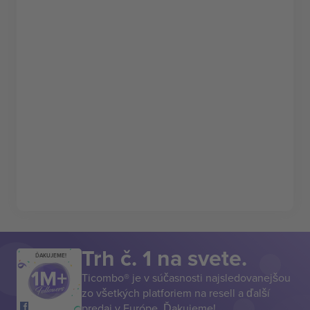
Trh č. 1 na svete.
ĎAKUJEME!
Ticombo® je v súčasnosti najsledovanejšou
zo všetkých platforiem na resell a ďalší
predaj v Európe. Ďakujeme!