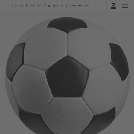
Prihlásenie
Športy
Football
Duquesne Dukes Football lístkov