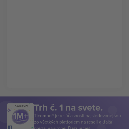
Trh č. 1 na svete.
ĎAKUJEME!
Ticombo® je v súčasnosti najsledovanejšou
zo všetkých platforiem na resell a ďalší
predaj v Európe. Ďakujeme!