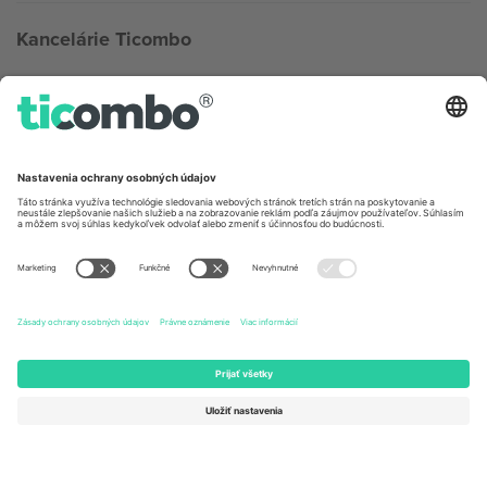
Kancelárie Ticombo
Germany
United Kingdom
Unter den Linden 24, 10117
167 City Road, London, Greater
Berlin, Germany
London, EC1V 1AW, United
Kingdom
United States
Switzerland
131 Continental Dr, Suite 305,
Dorfstrasse 52a, 6390
Newark, Delaware 19713, United
Engelberg, Switzerland
States
Bulgaria
United Arab Emirates
Regus Sofia City West, bul
UAE Dubai Silicon Oasis, DDP
Totleben 53-55, 1606 Sofia,
Building A1, Office 302, Dubai,
Bulgaria
United Arab Emirates
Mexico
Av Chapultepec 360, Roma