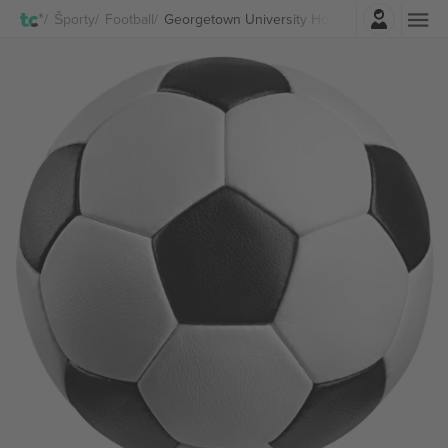
Prihlásenie
Športy
Football
Georgetown University Hoyas Football lístkov