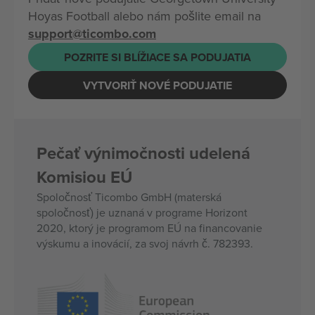
Hoyas Football alebo nám pošlite email na
support@ticombo.com
POZRITE SI BLÍŽIACE SA PODUJATIA
VYTVORIŤ NOVÉ PODUJATIE
Pečať výnimočnosti udelená
Komisiou EÚ
Spoločnosť Ticombo GmbH (materská
spoločnosť) je uznaná v programe Horizont
2020, ktorý je programom EÚ na financovanie
výskumu a inovácií, za svoj návrh č. 782393.