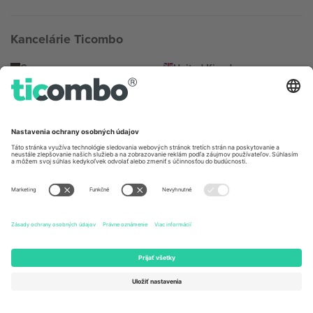
Kancelárie Ticombo
Germany
United Kingdom
Unter den Linden 24, 10117
167 City Road, London, Greater
Berlin, Germany
London, EC1V 1AW, United
Kingdom
United States
Switzerland
131 Continental Dr, Suite 305,
Dorfstrasse 52a, 6390
Newark, Delaware 19713, United
Engelberg, Switzerland
States
Bulgaria
United Arab Emirates
Regus Sofia City West, bul
UAE Dubai Silicon Oasis, DDP
Totleben 53-55, 1606 Sofia,
Building A1, Office 302, Dubai,
Bulgaria
United Arab Emirates
Mexico