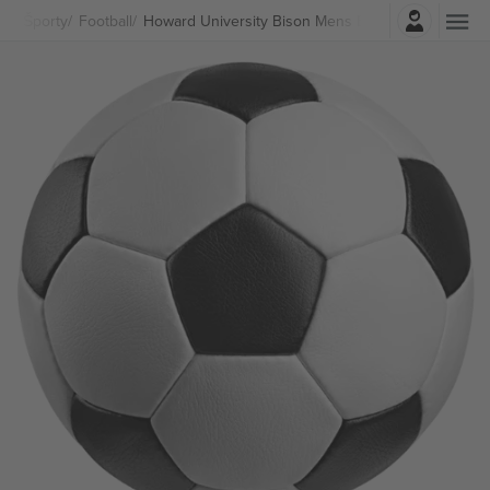
Prihlásenie
Športy
Football
Howard University Bison Mens Basketball lístkov