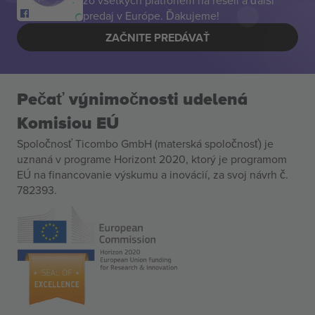
zo všetkých platforiem na resell a ďalší
predaj v Európe. Ďakujeme!
ZAČNITE PREDÁVAŤ
Pečať výnimočnosti udelená
Komisiou EÚ
Spoločnosť Ticombo GmbH (materská spoločnosť) je
uznaná v programe Horizont 2020, ktorý je programom
EÚ na financovanie výskumu a inovácií, za svoj návrh č.
782393.