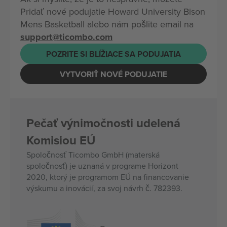
Pridať nové podujatie Howard University Bison
Mens Basketball alebo nám pošlite email na
support@ticombo.com
POZRITE SI BLÍŽIACE SA PODUJATIA
VYTVORIŤ NOVÉ PODUJATIE
Pečať výnimočnosti udelená
Komisiou EÚ
Spoločnosť Ticombo GmbH (materská
spoločnosť) je uznaná v programe Horizont
2020, ktorý je programom EÚ na financovanie
výskumu a inovácií, za svoj návrh č. 782393.