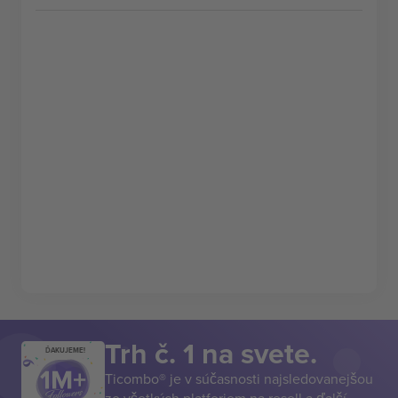
Trh č. 1 na svete.
ĎAKUJEME!
Ticombo® je v súčasnosti najsledovanejšou