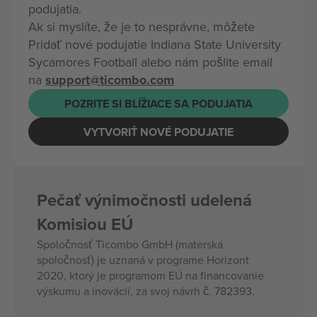
podujatia.
Ak si myslíte, že je to nesprávne, môžete
Pridať nové podujatie Indiana State University
Sycamores Football alebo nám pošlite email
na
support@ticombo.com
POZRITE SI BLÍŽIACE SA PODUJATIA
VYTVORIŤ NOVÉ PODUJATIE
Pečať výnimočnosti udelená
Komisiou EÚ
Spoločnosť Ticombo GmbH (materská
spoločnosť) je uznaná v programe Horizont
2020, ktorý je programom EÚ na financovanie
výskumu a inovácií, za svoj návrh č. 782393.