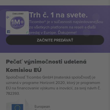
Trh č. 1 na svete.
ĎAKUJEME!
Ticombo® je v súčasnosti najsledovanejšou
zo všetkých platforiem na resell a ďalší
predaj v Európe. Ďakujeme!
ZAČNITE PREDÁVAŤ
Pečať výnimočnosti udelená
Komisiou EÚ
Spoločnosť Ticombo GmbH (materská spoločnosť) je
uznaná v programe Horizont 2020, ktorý je programom
EÚ na financovanie výskumu a inovácií, za svoj návrh č.
782393.