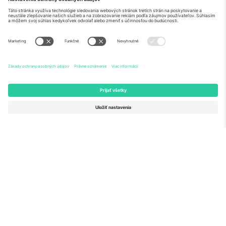
O nás
Firemné Služby
Tím
Časté Otázky
TixProtect
Ako to funguje
Tlač
Hotely
Zmluvné podmienky
Centrum Majstrovstiev sveta
Partnerský program
Kontaktujte nás
Kancelárie Ticombo
Germany
United Kingdom
Unter den Linden 24, 10117
167 City Road, London, Greater