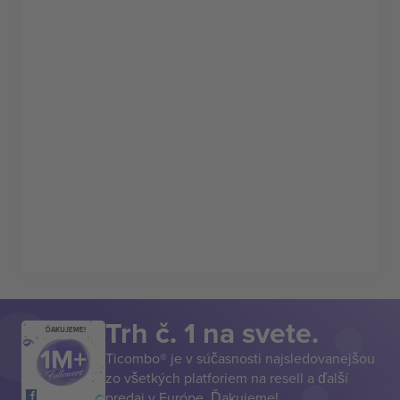
Trh č. 1 na svete.
ĎAKUJEME!
Ticombo® je v súčasnosti najsledovanejšou
zo všetkých platforiem na resell a ďalší
predaj v Európe. Ďakujeme!