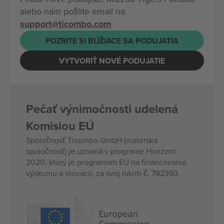
alebo nám pošlite email na
support@ticombo.com
POZRITE SI BLÍŽIACE SA PODUJATIA
VYTVORIŤ NOVÉ PODUJATIE
Pečať výnimočnosti udelená
Komisiou EÚ
Spoločnosť Ticombo GmbH (materská
spoločnosť) je uznaná v programe Horizont
2020, ktorý je programom EÚ na financovanie
výskumu a inovácií, za svoj návrh č. 782393.