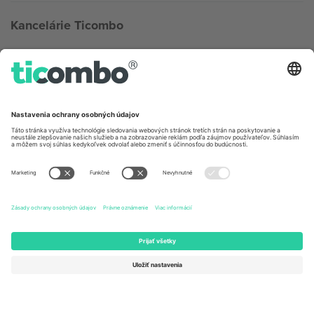
Kancelárie Ticombo
Germany
United Kingdom
Unter den Linden 24, 10117
167 City Road, London, Greater
Berlin, Germany
London, EC1V 1AW, United
Kingdom
United States
Switzerland
131 Continental Dr, Suite 305,
Dorfstrasse 52a, 6390
Newark, Delaware 19713, United
Engelberg, Switzerland
States
Bulgaria
United Arab Emirates
Regus Sofia City West, bul
UAE Dubai Silicon Oasis, DDP
Totleben 53-55, 1606 Sofia,
Building A1, Office 302, Dubai,
Bulgaria
United Arab Emirates
Mexico
Av Chapultepec 360, Roma