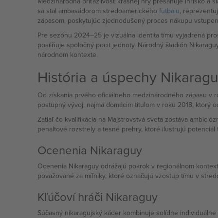
Medzinárodná príťažlivosť krásnej hry presahuje ihrisko a si
sa stal ambasádorom stredoamerického
futbalu
, reprezentu
zápasom, poskytujúc zjednodušený proces nákupu vstupeniek
Pre sezónu 2024–25 je vizuálna identita tímu vyjadrená pro
posilňuje spoločný pocit jednoty. Národný štadión Nikarag
národnom kontexte.
História a úspechy Nikarag
Od získania prvého oficiálneho medzinárodného zápasu v ro
postupný vývoj, najmä domácim titulom v roku 2018, ktorý od
Zatiaľ čo kvalifikácia na Majstrovstvá sveta zostáva ambici
penaltové rozstrely a tesné prehry, ktoré ilustrujú potenciál
Ocenenia Nikaraguy
Ocenenia Nikaraguy odrážajú pokrok v regionálnom kontext
považované za míľniky, ktoré označujú vzostup tímu v stred
Kľúčoví hráči Nikaraguy
Súčasný nikaragujský káder kombinuje solídne individuálne 