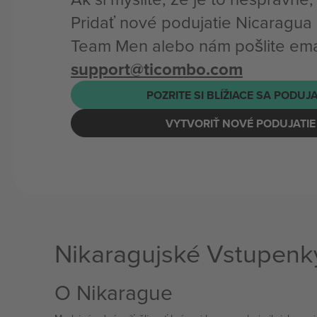
Pridať nové podujatie Nicaragua 
Team Men alebo nám pošlite ema
support@ticombo.com
POZRITE SI BLÍŽIACE SA PODUJ
VYTVORIŤ NOVÉ PODUJATIE
Nikaragujské Vstupenk
O Nikarague