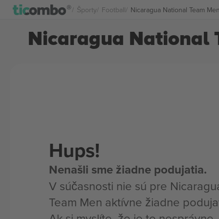
Športy
Football
Nicaragua National Team Men 
Nicaragua National 
Hups!
Nenašli sme žiadne podujatia.
V súčasnosti nie sú pre Nicaragu
Team Men aktívne žiadne podujat
Ak si myslíte, že je to nesprávne