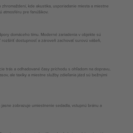
h zhromaždení, kde akustika, usporiadanie miesta a miestne
ú atmosféru pre fanúšikov.
odpory domáceho tímu. Moderné zariadenia v objekte sú
 rozšíriť dostupnosť a zároveň zachovať surovú vášeň,
ácie trás a odhadované časy príchodu s ohľadom na dopravu,
ov, ale taxíky a miestne služby zdieľania jázd sú bežnými
om jasne zobrazuje umiestnenie sedadla, vstupnú bránu a