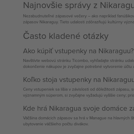
Najnovšie správy z Nikarag
Nezabudnuteľné zápasové večery – ako napríklad fanúšikovs
zápasov Nikaraguy. Tieto udalosti zdôrazňujú kultúrny význ
Často kladené otázky
Ako kúpiť vstupenky na Nikaraguu?
Navštívte webovú stránku Ticombo, vyhľadajte stránku udalo
dokončenie nákupov je zvyčajne potrebné vytvorenie účtu a
Koľko stoja vstupenky na Nikaragu
Ceny vstupeniek sa líšia v závislosti od dôležitosti zápasu
významným súperom, si zvyčajne vyžadujú vyššie ceny; pria
Kde hrá Nikaragua svoje domáce z
Väčšina domácich zápasov sa hrá v Manague na hlavných štad
ubytovanie väčšieho počtu divákov.