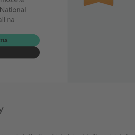
National
il na
ATIA
y