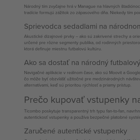
Národný tím zvyčajne hrá v Manague na hlavných štadiónoch 
tradície formujú zážitok zo zápasového dňa. Niekedy tím pou
Sprievodca sedadlami na národnom
Akustické dizajnové prvky – ako sú zakrivené strechy a or
určené pre rôzne segmenty publika, od rodinných priestoro
ktorá definuje miestnu futbalovú kultúru.
Ako sa dostať na národný futbalov
Navigačné aplikácie v reálnom čase, ako sú Moovit a Googl
čo môže byť obzvlášť užitočné pre medzinárodných návštevní
alternatívami, keď sú prioritou rýchlosť a priamy prístup.
Prečo kupovať vstupenky n
Ticombo poskytuje transparentný trh typu fan-to-fan, navrh
autentickosť vstupenky a používa bezpečné platobné systé
Zaručené autentické vstupenky