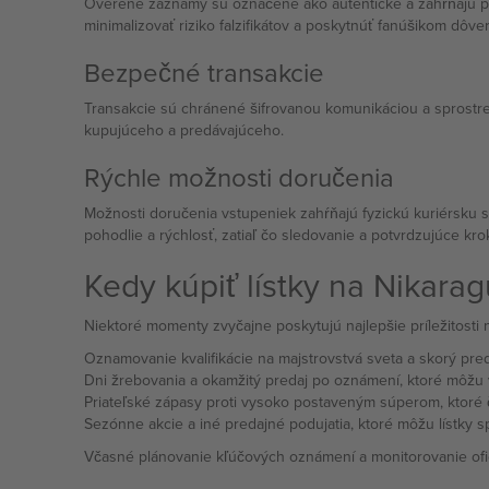
Overené záznamy sú označené ako autentické a zahŕňajú po
minimalizovať riziko falzifikátov a poskytnúť fanúšikom dôve
Bezpečné transakcie
Transakcie sú chránené šifrovanou komunikáciou a sprostr
kupujúceho a predávajúceho.
Rýchle možnosti doručenia
Možnosti doručenia vstupeniek zahŕňajú fyzickú kuriérsku
pohodlie a rýchlosť, zatiaľ čo sledovanie a potvrdzujúce k
Kedy kúpiť lístky na Nikara
Niektoré momenty zvyčajne poskytujú najlepšie príležitosti na
Oznamovanie kvalifikácie na majstrovstvá sveta a skorý pre
Dni žrebovania a okamžitý predaj po oznámení, ktoré môžu vy
Priateľské zápasy proti vysoko postaveným súperom, ktoré č
Sezónne akcie a iné predajné podujatia, ktoré môžu lístky sp
Včasné plánovanie kľúčových oznámení a monitorovanie of