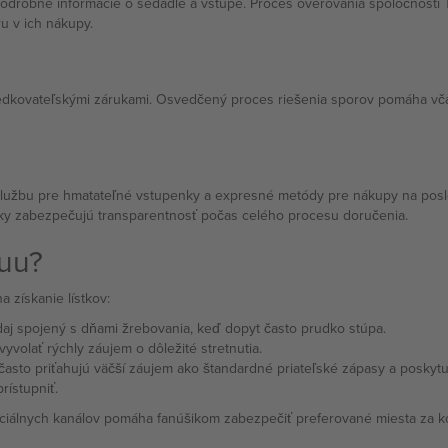
drobné informácie o sedadle a vstupe. Proces overovania spoločnosti 
ru v ich nákupy.
edkovateľskými zárukami. Osvedčený proces riešenia sporov pomáha včas
 službu pre hmatateľné vstupenky a expresné metódy pre nákupy na posl
roky zabezpečujú transparentnosť počas celého procesu doručenia.
guu?
 získanie lístkov:
daj spojený s dňami žrebovania, keď dopyt často prudko stúpa.
volať rýchly záujem o dôležité stretnutia.
asto priťahujú väčší záujem ako štandardné priateľské zápasy a poskytu
rístupniť.
iciálnych kanálov pomáha fanúšikom zabezpečiť preferované miesta za 