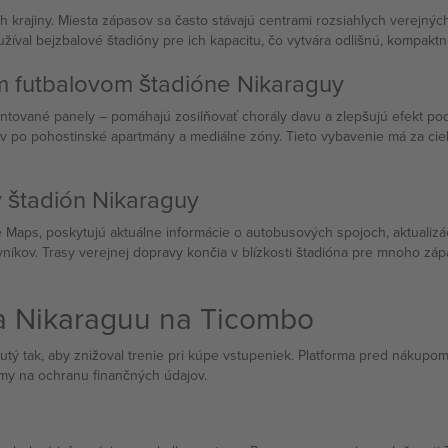
krajiny. Miesta zápasov sa často stávajú centrami rozsiahlych verejnýc
žíval bejzbalové štadióny pre ich kapacitu, čo vytvára odlišnú, kompaktn
 futbalovom štadióne Nikaraguy
ientované panely – pomáhajú zosilňovať chorály davu a zlepšujú efekt p
v po pohostinské apartmány a mediálne zóny. Tieto vybavenie má za cieľ
ý štadión Nikaraguy
e Maps, poskytujú aktuálne informácie o autobusových spojoch, aktualiz
kov. Trasy verejnej dopravy končia v blízkosti štadióna pre mnoho zápas
a Nikaraguu na Ticombo
nutý tak, aby znižoval trenie pri kúpe vstupeniek. Platforma pred nákup
my na ochranu finančných údajov.