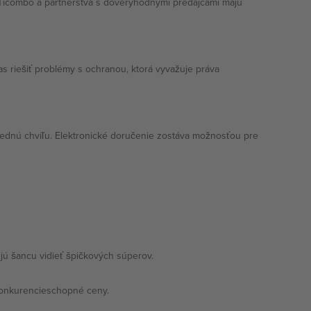
Ticombo a partnerstvá s dôveryhodnými predajcami majú
 riešiť problémy s ochranou, ktorá vyvažuje práva
ednú chvíľu. Elektronické doručenie zostáva možnosťou pre
jú šancu vidieť špičkových súperov.
konkurencieschopné ceny.