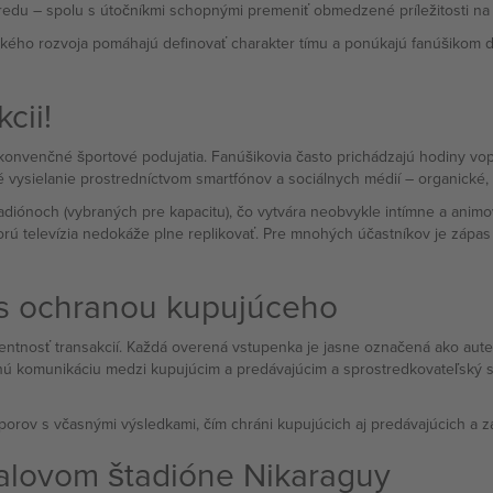
 dopredu – spolu s útočníkmi schopnými premeniť obmedzené príležitosti 
ického rozvoja pomáhajú definovať charakter tímu a ponúkajú fanúšikom d
cii!
venčné športové podujatia. Fanúšikovia často prichádzajú hodiny vopred
ivé vysielanie prostredníctvom smartfónov a sociálnych médií – organické,
adiónoch (vybraných pre kapacitu), čo vytvára neobvykle intímne a anim
 ktorú televízia nedokáže plne replikovať. Pre mnohých účastníkov je z
 s ochranou kupujúceho
entnosť transakcií. Každá overená vstupenka je jasne označená ako auten
anú komunikáciu medzi kupujúcim a predávajúcim a sprostredkovateľský sy
orov s včasnými výsledkami, čím chráni kupujúcich aj predávajúcich a z
alovom štadióne Nikaraguy