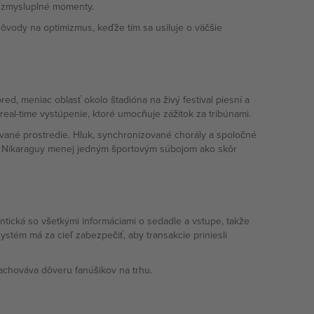
na zmysluplné momenty.
ôvody na optimizmus, keďže tím sa usiluje o väčšie
, meniac oblasť okolo štadióna na živý festival piesní a
 real-time vystúpenie, ktoré umocňuje zážitok za tribúnami.
ované prostredie. Hluk, synchronizované chorály a spoločné
ápas Nikaraguy menej jedným športovým súbojom ako skôr
tická so všetkými informáciami o sedadle a vstupe, takže
stém má za cieľ zabezpečiť, aby transakcie priniesli
achováva dôveru fanúšikov na trhu.