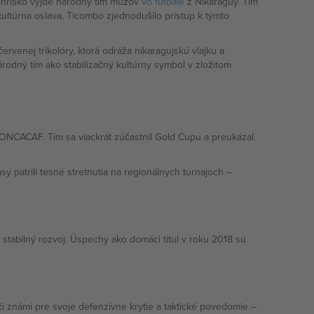
a ihrisko vyjde národný tím mužov
vo futbale
z Nikaraguy. Tím
kultúrna oslava. Ticombo zjednodušilo prístup k týmto
venej trikolóry, ktorá odráža nikaragujskú vlajku a
odný tím ako stabilizačný kultúrny symbol v zložitom
ONCACAF. Tím sa viackrát zúčastnil Gold Cupu a preukázal
 patrili tesné stretnutia na regionálnych turnajoch –
abilný rozvoj. Úspechy ako domáci titul v roku 2018 sú
i známi pre svoje defenzívne krytie a taktické povedomie –