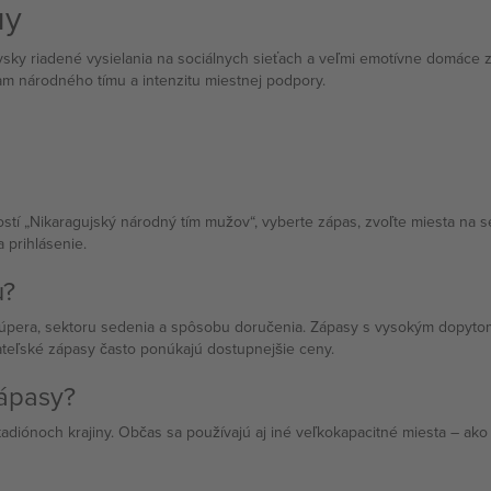
uy
ky riadené vysielania na sociálnych sieťach a veľmi emotívne domáce 
am národného tímu a intenzitu miestnej podpory.
stí „Nikaragujský národný tím mužov“, vyberte zápas, zvoľte miesta na 
 prihlásenie.
u?
, súpera, sektoru sedenia a spôsobu doručenia. Zápasy s vysokým dopytom,
teľské zápasy často ponúkajú dostupnejšie ceny.
ápasy?
iónoch krajiny. Občas sa používajú aj iné veľkokapacitné miesta – ako 