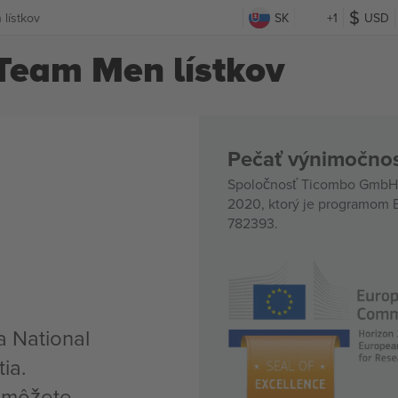
lístkov
SK
+1
USD
Team Men lístkov
Pečať výnimočnos
Spoločnosť Ticombo GmbH (
2020, ktorý je programom E
782393.
a National
ia.
, môžete