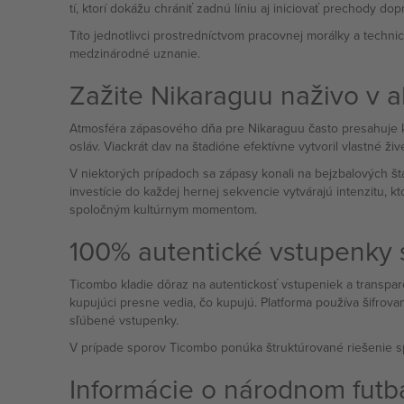
tí, ktorí dokážu chrániť zadnú líniu aj iniciovať prechody
Títo jednotlivci prostredníctvom pracovnej morálky a techn
medzinárodné uznanie.
Zažite Nikaraguu naživo v ak
Atmosféra zápasového dňa pre Nikaraguu často presahuje kon
osláv. Viackrát dav na štadióne efektívne vytvoril vlastné ž
V niektorých prípadoch sa zápasy konali na bejzbalových št
investície do každej hernej sekvencie vytvárajú intenzitu,
spoločným kultúrnym momentom.
100% autentické vstupenky
Ticombo kladie dôraz na autentickosť vstupeniek a transpar
kupujúci presne vedia, čo kupujú. Platforma používa šifrov
sľúbené vstupenky.
V prípade sporov Ticombo ponúka štruktúrované riešenie sp
Informácie o národnom futb