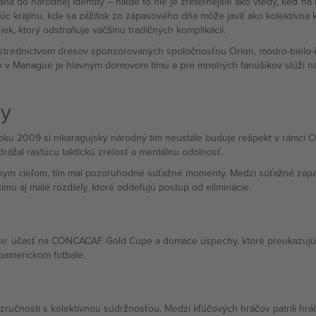
aha do národnej identity – nikde to nie je zreteľnejšie ako vtedy, keď n
júc krajinu, kde sa zážitok zo zápasového dňa môže javiť ako kolektívna 
, ktorý odstraňuje väčšinu tradičných komplikácií.
stredníctvom dresov sponzorovaných spoločnosťou Orion, modro-bielo-čer
uy v Manague je hlavným domovom tímu a pre mnohých fanúšikov slúži nár
uy
ku 2009 si nikaragujský národný tím neustále buduje rešpekt v rámci C
rážal rastúcu taktickú zrelosť a mentálnu odolnosť.
óznym cieľom, tím mal pozoruhodné súťažné momenty. Medzi súťažné zápasy
 tímu aj malé rozdiely, ktoré oddeľujú postup od eliminácie.
e: účasť na CONCACAF Gold Cupe a domáce úspechy, ktoré preukazujú st
oamerickom futbale.
zručnosti s kolektívnou súdržnosťou. Medzi kľúčových hráčov patrili hráč