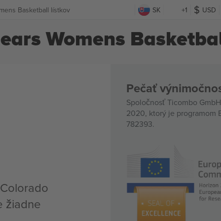
ens Basketball lístkov
SK
+1
USD
ears Womens Basketball
Pečať výnimočnos
Spoločnosť Ticombo GmbH (
2020, ktorý je programom E
782393.
n Colorado
e žiadne