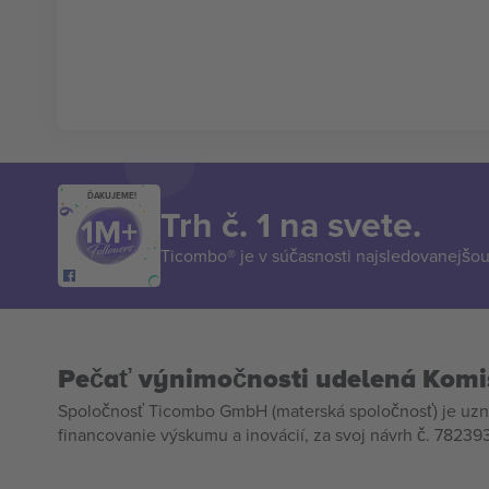
ĎAKUJEME!
Trh č. 1 na svete.
Ticombo® je v súčasnosti najsledovanejšou 
Pečať výnimočnosti udelená Komi
Spoločnosť Ticombo GmbH (materská spoločnosť) je uzn
financovanie výskumu a inovácií, za svoj návrh č. 782393