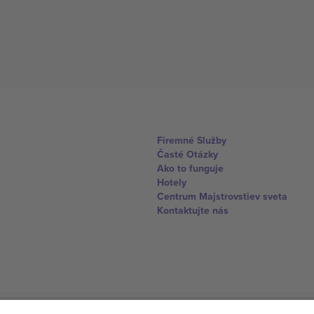
Firemné Služby
Časté Otázky
Ako to funguje
Hotely
Centrum Majstrovstiev sveta
Kontaktujte nás