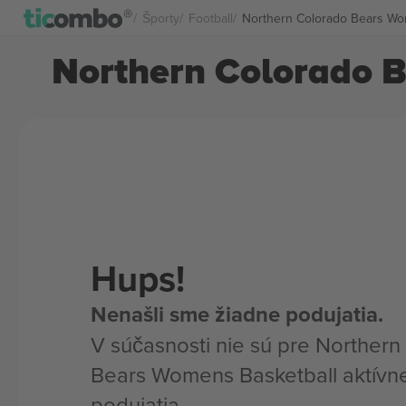
Športy
Football
Northern Colorado Bears Wom
Northern Colorado B
Hups!
Nenašli sme žiadne podujatia.
V súčasnosti nie sú pre Norther
Bears Womens Basketball aktívn
podujatia.