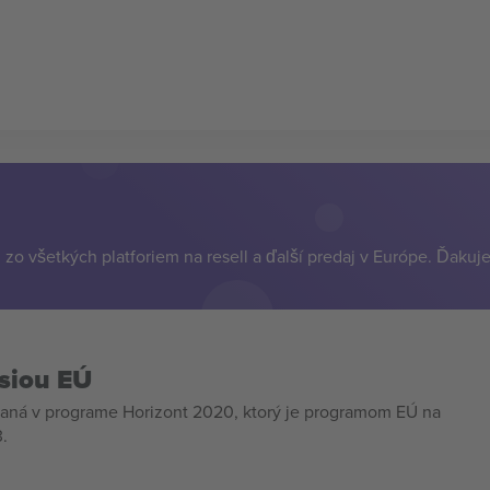
zo všetkých platforiem na resell a ďalší predaj v Európe. Ďakuj
siou EÚ
aná v programe Horizont 2020, ktorý je programom EÚ na
.