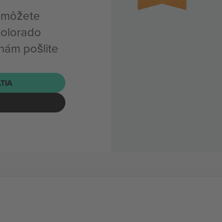
, môžete
Colorado
nám pošlite
ATIA