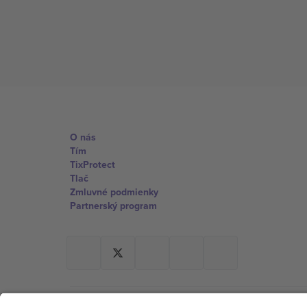
O nás
Tím
TixProtect
Tlač
Zmluvné podmienky
Partnerský program