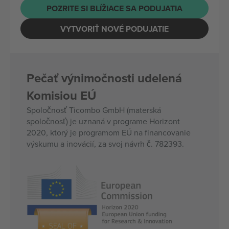
POZRITE SI BLÍŽIACE SA PODUJATIA
VYTVORIŤ NOVÉ PODUJATIE
Pečať výnimočnosti udelená
Komisiou EÚ
Spoločnosť Ticombo GmbH (materská
spoločnosť) je uznaná v programe Horizont
2020, ktorý je programom EÚ na financovanie
výskumu a inovácií, za svoj návrh č. 782393.