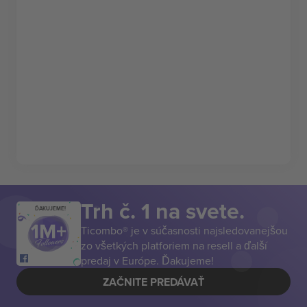
Trh č. 1 na svete.
ĎAKUJEME!
Ticombo® je v súčasnosti najsledovanejšou
zo všetkých platforiem na resell a ďalší
predaj v Európe. Ďakujeme!
ZAČNITE PREDÁVAŤ