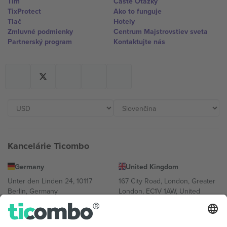
Tím
Časté Otázky
TixProtect
Ako to funguje
Tlač
Hotely
Zmluvné podmienky
Centrum Majstrovstiev sveta
Partnerský program
Kontaktujte nás
Kancelárie Ticombo
Germany
United Kingdom
Unter den Linden 24, 10117
167 City Road, London, Greater
Berlin, Germany
London, EC1V 1AW, United
Kingdom
United States
Switzerland