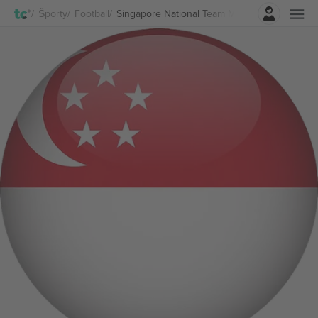
Prihlásenie
Športy
Football
Singapore National Team Men lístkov