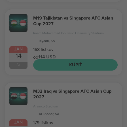
M19 Tajikistan vs Singapore AFC Asian
Cup 2027
Imam Mohammad Ibn Saud University Stadium
Riyadh, SA
JAN
168 lístkov
14
114 USD
od
KÚPIŤ
ŠT
M32 Iraq vs Singapore AFC Asian Cup
2027
Aramco Stadium
Al Khobar, SA
JAN
179 lístkov