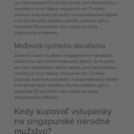
do srdca spoločného ducha národa, jeho živej kultúry a
odvážnych snov. Nákup vstupeniek cez Ticombo
zaručuje autentický, bezpečný a bezproblémový zážitok
a chráni tak kúzlo každého chorálu, každého gólu a
burácania 55-tisícového davu, ktoré sa ozýva
singapurským futbalom.
Možnosti rýchleho doručenia
Záverom, účasť na zápase singapurského národného
mužstva je viac než len sledovanie športu. Je to ponor
do srdca spoločného ducha národa, jeho živej kultúry a
odvážnych snov. Nákup vstupeniek cez Ticombo
zaručuje autentický, bezpečný a bezproblémový zážitok
a chráni tak kúzlo každého chorálu, každého gólu a
burácania 55-tisícového davu, ktoré sa ozýva
singapurským futbalom.
Kedy kupovať vstupenky
na singapurské národné
mužstvo?