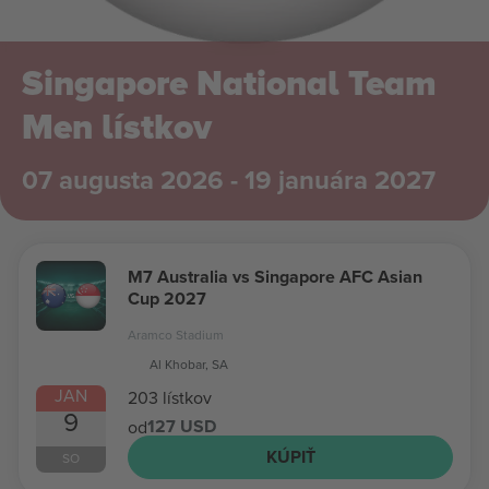
Singapore National Team
Men lístkov
07 augusta 2026 - 19 januára 2027
M7 Australia vs Singapore AFC Asian
Cup 2027
Aramco Stadium
Al Khobar, SA
JAN
203 lístkov
9
127 USD
od
KÚPIŤ
SO