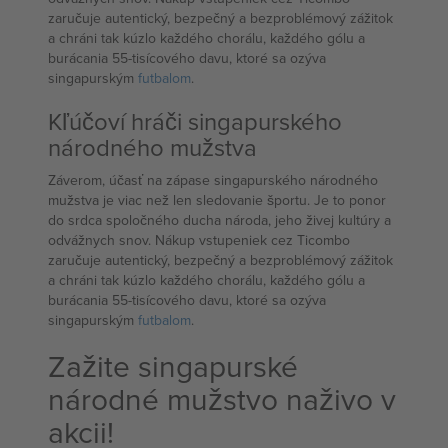
zaručuje autentický, bezpečný a bezproblémový zážitok
a chráni tak kúzlo každého chorálu, každého gólu a
burácania 55-tisícového davu, ktoré sa ozýva
singapurským
futbalom
.
Kľúčoví hráči singapurského
národného mužstva
Záverom, účasť na zápase singapurského národného
mužstva je viac než len sledovanie športu. Je to ponor
do srdca spoločného ducha národa, jeho živej kultúry a
odvážnych snov. Nákup vstupeniek cez Ticombo
zaručuje autentický, bezpečný a bezproblémový zážitok
a chráni tak kúzlo každého chorálu, každého gólu a
burácania 55-tisícového davu, ktoré sa ozýva
singapurským
futbalom
.
Zažite singapurské
národné mužstvo naživo v
akcii!