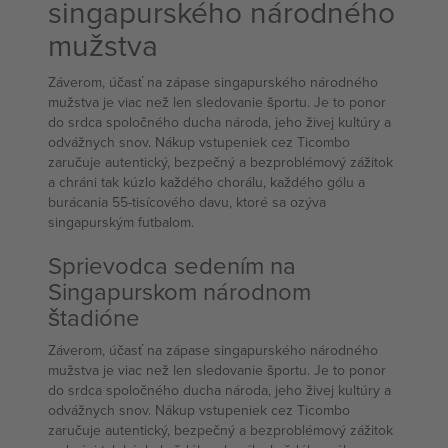
singapurského národného
mužstva
Záverom, účasť na zápase singapurského národného
mužstva je viac než len sledovanie športu. Je to ponor
do srdca spoločného ducha národa, jeho živej kultúry a
odvážnych snov. Nákup vstupeniek cez Ticombo
zaručuje autentický, bezpečný a bezproblémový zážitok
a chráni tak kúzlo každého chorálu, každého gólu a
burácania 55-tisícového davu, ktoré sa ozýva
singapurským futbalom.
Sprievodca sedením na
Singapurskom národnom
štadióne
Záverom, účasť na zápase singapurského národného
mužstva je viac než len sledovanie športu. Je to ponor
do srdca spoločného ducha národa, jeho živej kultúry a
odvážnych snov. Nákup vstupeniek cez Ticombo
zaručuje autentický, bezpečný a bezproblémový zážitok