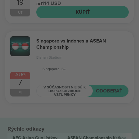
19
114 USD
od
KÚPIŤ
UT
Singapore vs Indonesia ASEAN
Championship
Bishan Stadium
Singapore, SG
AUG
7
V SÚČASNOSTI NIE SÚ K
ODOBERAŤ
DISPOZÍCII ŽIADNE
PI
VSTUPENKY
Rýchle odkazy
AFC Asian Cup
lístkov
ASEAN Championship
lístkov
F