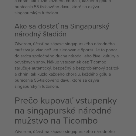
a chráni tak kúzlo každého chorálu, každého gólu a
burácania 55-tisícového davu, ktoré sa ozýva
singapurským futbalom.
Ako sa dostať na Singapurský
národný štadión
Záverom, účasť na zápase singapurského národného
mužstva je viac než len sledovanie športu. Je to ponor
do srdca spoločného ducha národa, jeho živej kultúry a
odvážnych snov. Nákup vstupeniek cez Ticombo
zaručuje autentický, bezpečný a bezproblémový zážitok
a chráni tak kúzlo každého chorálu, každého gólu a
burácania 55-tisícového davu, ktoré sa ozýva
singapurským futbalom.
Prečo kupovať vstupenky
na singapurské národné
mužstvo na Ticombo
Záverom, účasť na zápase singapurského národného