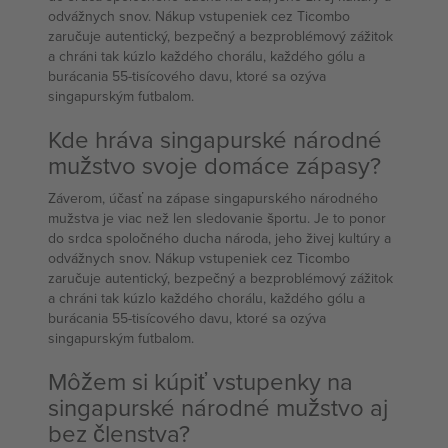
odvážnych snov. Nákup vstupeniek cez Ticombo
zaručuje autentický, bezpečný a bezproblémový zážitok
a chráni tak kúzlo každého chorálu, každého gólu a
burácania 55-tisícového davu, ktoré sa ozýva
singapurským futbalom.
Kde hráva singapurské národné
mužstvo svoje domáce zápasy?
Záverom, účasť na zápase singapurského národného
mužstva je viac než len sledovanie športu. Je to ponor
do srdca spoločného ducha národa, jeho živej kultúry a
odvážnych snov. Nákup vstupeniek cez Ticombo
zaručuje autentický, bezpečný a bezproblémový zážitok
a chráni tak kúzlo každého chorálu, každého gólu a
burácania 55-tisícového davu, ktoré sa ozýva
singapurským futbalom.
Môžem si kúpiť vstupenky na
singapurské národné mužstvo aj
bez členstva?