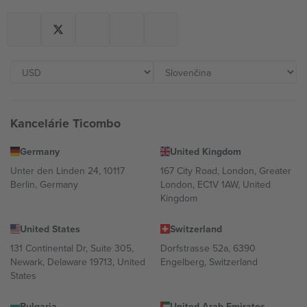
Kancelárie Ticombo
Germany
United Kingdom
Unter den Linden 24, 10117
167 City Road, London, Greater
Berlin, Germany
London, EC1V 1AW, United
Kingdom
United States
Switzerland
131 Continental Dr, Suite 305,
Dorfstrasse 52a, 6390
Newark, Delaware 19713, United
Engelberg, Switzerland
States
Bulgaria
United Arab Emirates