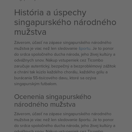
História a úspechy
singapurského národného
mužstva
Záverom, účasť na zápase singapurského národného
mužstva je viac než len sledovanie
športu
. Je to ponor
do srdca spoločného ducha národa, jeho živej kultúry a
odvážnych snov. Nákup vstupeniek cez Ticombo
zaručuje autentický, bezpečný a bezproblémový zážitok
a chráni tak kúzlo každého chorálu, každého gólu a
burácania 55-tisícového davu, ktoré sa ozýva
singapurským futbalom.
Ocenenia singapurského
národného mužstva
Záverom, účasť na zápase singapurského národného
mužstva je viac než len sledovanie športu. Je to ponor
do srdca spoločného ducha národa, jeho živej kultúry a
odvážnych snov. Nákup vstupeniek cez Ticombo