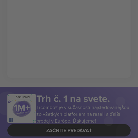
Trh č. 1 na svete.
ĎAKUJEME!
Ticombo® je v súčasnosti najsledovanejšou
zo všetkých platforiem na resell a ďalší
predaj v Európe. Ďakujeme!
ZAČNITE PREDÁVAŤ