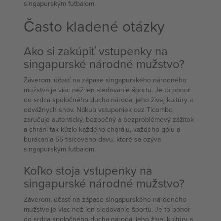
singapurským futbalom.
Často kladené otázky
Ako si zakúpiť vstupenky na
singapurské národné mužstvo?
Záverom, účasť na zápase singapurského národného
mužstva je viac než len sledovanie športu. Je to ponor
do srdca spoločného ducha národa, jeho živej kultúry a
odvážnych snov. Nákup vstupeniek cez Ticombo
zaručuje autentický, bezpečný a bezproblémový zážitok
a chráni tak kúzlo každého chorálu, každého gólu a
burácania 55-tisícového davu, ktoré sa ozýva
singapurským futbalom.
Koľko stoja vstupenky na
singapurské národné mužstvo?
Záverom, účasť na zápase singapurského národného
mužstva je viac než len sledovanie športu. Je to ponor
do srdca spoločného ducha národa, jeho živej kultúry a