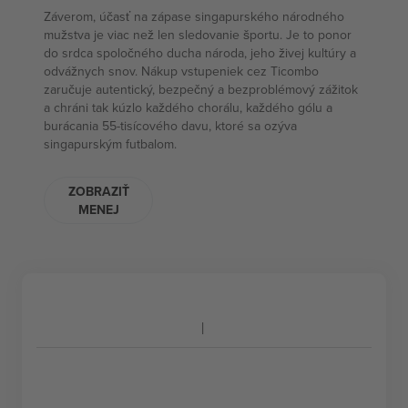
Záverom, účasť na zápase singapurského národného
mužstva je viac než len sledovanie športu. Je to ponor
do srdca spoločného ducha národa, jeho živej kultúry a
odvážnych snov. Nákup vstupeniek cez Ticombo
zaručuje autentický, bezpečný a bezproblémový zážitok
a chráni tak kúzlo každého chorálu, každého gólu a
burácania 55-tisícového davu, ktoré sa ozýva
singapurským futbalom.
ZOBRAZIŤ
MENEJ