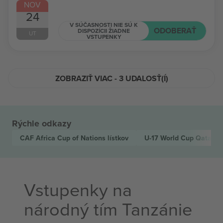
NOV
24
V SÚČASNOSTI NIE SÚ K
ODOBERAŤ
DISPOZÍCII ŽIADNE
UT
VSTUPENKY
ZOBRAZIŤ VIAC - 3 UDALOSŤ(Í)
Rýchle odkazy
CAF Africa Cup of Nations
lístkov
U-17 World Cup Qatar
lí
Vstupenky na
národný tím Tanzánie