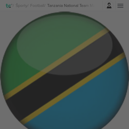
Prihlásenie
Športy
Football
Tanzania National Team Men lístkov