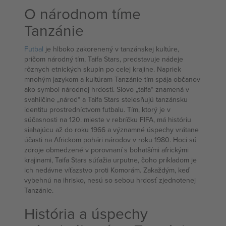
O národnom tíme
Tanzánie
Futbal
je hlboko zakorenený v tanzánskej kultúre,
pričom národný tím, Taifa Stars, predstavuje nádeje
rôznych etnických skupín po celej krajine. Napriek
mnohým jazykom a kultúram Tanzánie tím spája občanov
ako symbol národnej hrdosti. Slovo „taifa“ znamená v
svahilčine „národ“ a Taifa Stars stelesňujú tanzánsku
identitu prostredníctvom futbalu. Tím, ktorý je v
súčasnosti na 120. mieste v rebríčku FIFA, má históriu
siahajúcu až do roku 1966 a významné úspechy vrátane
účasti na Africkom pohári národov v roku 1980. Hoci sú
zdroje obmedzené v porovnaní s bohatšími africkými
krajinami, Taifa Stars súťažia urputne, čoho príkladom je
ich nedávne víťazstvo proti Komorám. Zakaždým, keď
vybehnú na ihrisko, nesú so sebou hrdosť zjednotenej
Tanzánie.
História a úspechy