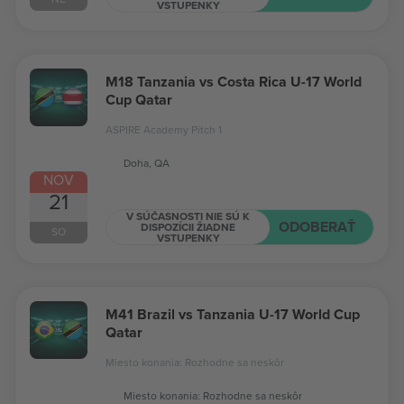
VSTUPENKY
M18 Tanzania vs Costa Rica U-17 World
Cup Qatar
ASPIRE Academy Pitch 1
Doha, QA
NOV
21
V SÚČASNOSTI NIE SÚ K
ODOBERAŤ
DISPOZÍCII ŽIADNE
SO
VSTUPENKY
M41 Brazil vs Tanzania U-17 World Cup
Qatar
Miesto konania: Rozhodne sa neskôr
Miesto konania: Rozhodne sa neskôr