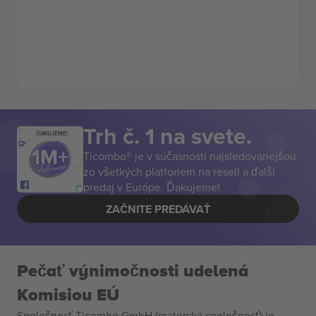
Trh č. 1 na svete.
ĎAKUJEME!
Ticombo® je v súčasnosti najsledovanejšou
zo všetkých platforiem na resell a ďalší
predaj v Európe. Ďakujeme!
ZAČNITE PREDÁVAŤ
Pečať výnimočnosti udelená
Komisiou EÚ
Spoločnosť Ticombo GmbH (materská spoločnosť) je