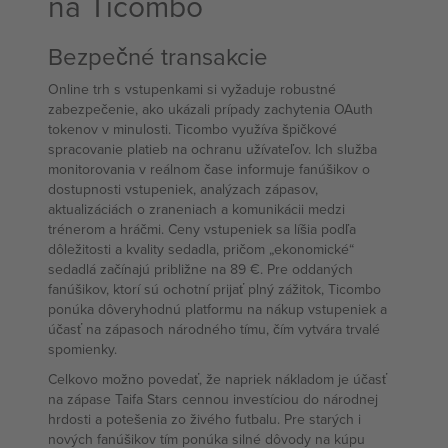
na Ticombo
Bezpečné transakcie
Online trh s vstupenkami si vyžaduje robustné
zabezpečenie, ako ukázali prípady zachytenia OAuth
tokenov v minulosti. Ticombo využíva špičkové
spracovanie platieb na ochranu užívateľov. Ich služba
monitorovania v reálnom čase informuje fanúšikov o
dostupnosti vstupeniek, analýzach zápasov,
aktualizáciách o zraneniach a komunikácii medzi
trénerom a hráčmi. Ceny vstupeniek sa líšia podľa
dôležitosti a kvality sedadla, pričom „ekonomické“
sedadlá začínajú približne na 89 €. Pre oddaných
fanúšikov, ktorí sú ochotní prijať plný zážitok, Ticombo
ponúka dôveryhodnú platformu na nákup vstupeniek a
účasť na zápasoch národného tímu, čím vytvára trvalé
spomienky.
Celkovo možno povedať, že napriek nákladom je účasť
na zápase Taifa Stars cennou investíciou do národnej
hrdosti a potešenia zo živého futbalu. Pre starých i
nových fanúšikov tím ponúka silné dôvody na kúpu