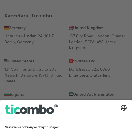
Kancelárie Ticombo
Germany
United Kingdom
Unter den Linden 24, 10117
167 City Road, London, Greater
Berlin, Germany
London, EC1V 1AW, United
Kingdom
United States
Switzerland
131 Continental Dr, Suite 305,
Dorfstrasse 52a, 6390
Newark, Delaware 19713, United
Engelberg, Switzerland
States
Bulgaria
United Arab Emirates
Regus Sofia City West, bul
UAE Dubai Silicon Oasis, DDP
Totleben 53-55, 1606 Sofia,
Building A1, Office 302, Dubai,
Bulgaria
United Arab Emirates
Mexico