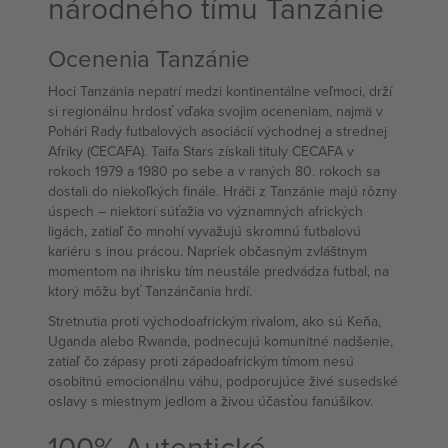
národného tímu Tanzánie
Ocenenia Tanzánie
Hoci Tanzánia nepatrí medzi kontinentálne veľmoci, drží
si regionálnu hrdosť vďaka svojim oceneniam, najmä v
Pohári Rady futbalových asociácií východnej a strednej
Afriky (CECAFA). Taifa Stars získali tituly CECAFA v
rokoch 1979 a 1980 po sebe a v raných 80. rokoch sa
dostali do niekoľkých finále. Hráči z Tanzánie majú rôzny
úspech – niektorí súťažia vo významných afrických
ligách, zatiaľ čo mnohí vyvažujú skromnú futbalovú
kariéru s inou prácou. Napriek občasným zvláštnym
momentom na ihrisku tím neustále predvádza futbal, na
ktorý môžu byť Tanzánčania hrdí.
Stretnutia proti východoafrickým rivalom, ako sú Keňa,
Uganda alebo Rwanda, podnecujú komunitné nadšenie,
zatiaľ čo zápasy proti západoafrickým tímom nesú
osobitnú emocionálnu váhu, podporujúce živé susedské
oslavy s miestnym jedlom a živou účasťou fanúšikov.
100% Autentické