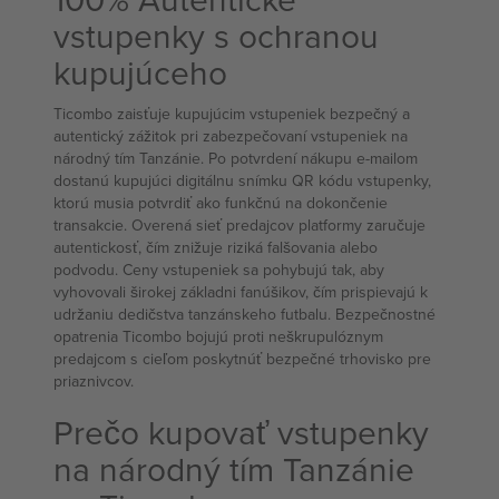
vstupenky s ochranou
kupujúceho
Ticombo zaisťuje kupujúcim vstupeniek bezpečný a
autentický zážitok pri zabezpečovaní vstupeniek na
národný tím Tanzánie. Po potvrdení nákupu e-mailom
dostanú kupujúci digitálnu snímku QR kódu vstupenky,
ktorú musia potvrdiť ako funkčnú na dokončenie
transakcie. Overená sieť predajcov platformy zaručuje
autentickosť, čím znižuje riziká falšovania alebo
podvodu. Ceny vstupeniek sa pohybujú tak, aby
vyhovovali širokej základni fanúšikov, čím prispievajú k
udržaniu dedičstva tanzánskeho futbalu. Bezpečnostné
opatrenia Ticombo bojujú proti neškrupulóznym
predajcom s cieľom poskytnúť bezpečné trhovisko pre
priaznivcov.
Prečo kupovať vstupenky
na národný tím Tanzánie