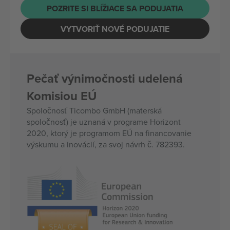
POZRITE SI BLÍŽIACE SA PODUJATIA
VYTVORIŤ NOVÉ PODUJATIE
Pečať výnimočnosti udelená
Komisiou EÚ
Spoločnosť Ticombo GmbH (materská
spoločnosť) je uznaná v programe Horizont
2020, ktorý je programom EÚ na financovanie
výskumu a inovácií, za svoj návrh č. 782393.