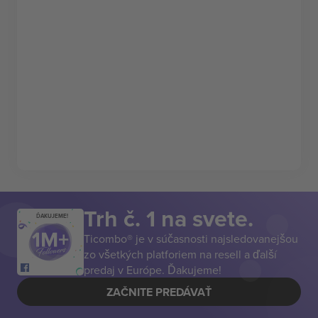
Trh č. 1 na svete.
ĎAKUJEME!
Ticombo® je v súčasnosti najsledovanejšou
zo všetkých platforiem na resell a ďalší
predaj v Európe. Ďakujeme!
ZAČNITE PREDÁVAŤ