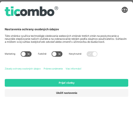
Germany
United Kingdom
Unter den Linden 24, 10117
167 City Road, London, Greater
Berlin, Germany
London, EC1V 1AW, United
Kingdom
United States
Switzerland
131 Continental Dr, Suite 305,
Dorfstrasse 52a, 6390
Newark, Delaware 19713, United
Engelberg, Switzerland
States
Bulgaria
United Arab Emirates
Regus Sofia City West, bul
UAE Dubai Silicon Oasis, DDP
Totleben 53-55, 1606 Sofia,
Building A1, Office 302, Dubai,
Bulgaria
United Arab Emirates
Mexico
Av Chapultepec 360, Roma
Norte, Cuauhtémoc, 06700
Ciudad de México, CDMX,