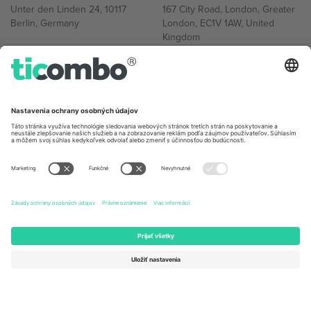
Unter den Linden 24, 10117
167 City Road, London, Greater
Berlin, Germany
London, EC1V 1AW, United
Kingdom
United States
Switzerland
131 Continental Dr, Suite 305,
Dorfstrasse 52a, 6390
Newark, Delaware 19713, United
Engelberg, Switzerland
States
Bulgaria
United Arab Emirates
Regus Sofia City West, bul
UAE Dubai Silicon Oasis, DDP
Totleben 53-55, 1606 Sofia,
Building A1, Office 302, Dubai,
Bulgaria
United Arab Emirates
Mexico
Av Chapultepec 360, Roma
Norte, Cuauhtémoc, 06700
Ciudad de México, CDMX,
Mexico
Právna subjektivita poskytovateľa platformy sa môže líšiť v závislosti