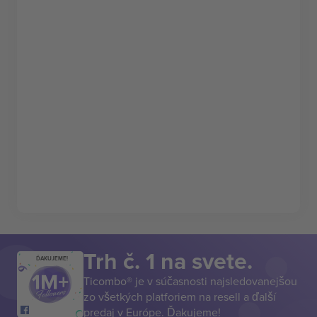
Trh č. 1 na svete.
ĎAKUJEME!
Ticombo® je v súčasnosti najsledovanejšou
zo všetkých platforiem na resell a ďalší
predaj v Európe. Ďakujeme!