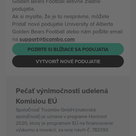
Golden Bears Football aktívne žiadne
podujatia.
Ak si myslíte, že je to nesprávne, môžete
Pridať nové podujatie University of Alberta
Golden Bears Football alebo nám pošlite email
na
support@ticombo.com
POZRITE SI BLÍŽIACE SA PODUJATIA
VYTVORIŤ NOVÉ PODUJATIE
Pečať výnimočnosti udelená
Komisiou EÚ
Spoločnosť Ticombo GmbH (materská
spoločnosť) je uznaná v programe Horizont
2020, ktorý je programom EÚ na financovanie
výskumu a inovácií, za svoj návrh č. 782393.