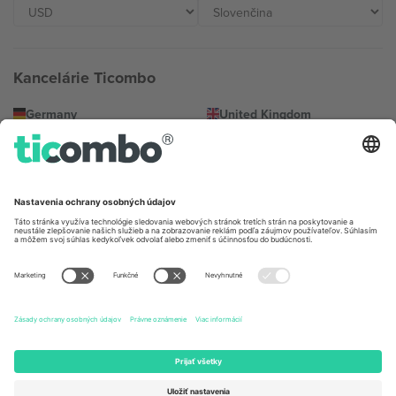
Kancelárie Ticombo
Germany
United Kingdom
Unter den Linden 24, 10117
167 City Road, London, Greater
Berlin, Germany
London, EC1V 1AW, United
Kingdom
United States
Switzerland
131 Continental Dr, Suite 305,
Dorfstrasse 52a, 6390
Newark, Delaware 19713, United
Engelberg, Switzerland
States
Bulgaria
United Arab Emirates
Regus Sofia City West, bul
UAE Dubai Silicon Oasis, DDP
Totleben 53-55, 1606 Sofia,
Building A1, Office 302, Dubai,
Bulgaria
United Arab Emirates