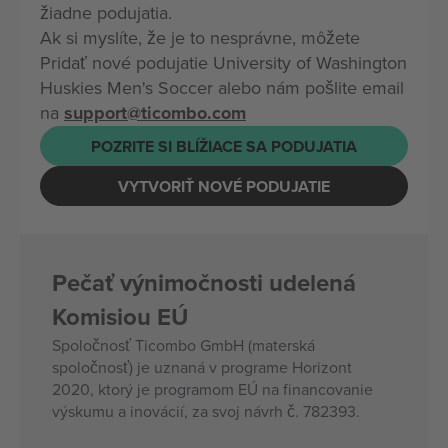
žiadne podujatia.
Ak si myslíte, že je to nesprávne, môžete
Pridať nové podujatie University of Washington
Huskies Men's Soccer alebo nám pošlite email
na
support@ticombo.com
POZRITE SI BLÍŽIACE SA PODUJATIA
VYTVORIŤ NOVÉ PODUJATIE
Pečať výnimočnosti udelená
Komisiou EÚ
Spoločnosť Ticombo GmbH (materská
spoločnosť) je uznaná v programe Horizont
2020, ktorý je programom EÚ na financovanie
výskumu a inovácií, za svoj návrh č. 782393.