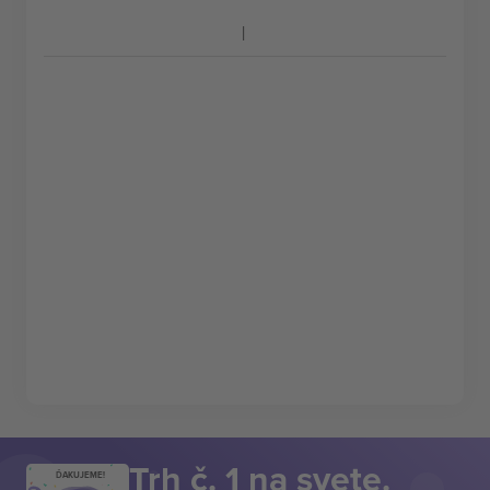
Trh č. 1 na svete.
ĎAKUJEME!