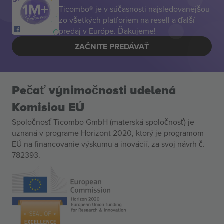
Ticombo® je v súčasnosti najsledovanejšou
zo všetkých platforiem na resell a ďalší
predaj v Európe. Ďakujeme!
ZAČNITE PREDÁVAŤ
Pečať výnimočnosti udelená
Komisiou EÚ
Spoločnosť Ticombo GmbH (materská spoločnosť) je
uznaná v programe Horizont 2020, ktorý je programom
EÚ na financovanie výskumu a inovácií, za svoj návrh č.
782393.