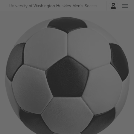
Prihlásenie
ball
University of Washington Huskies Men's Soccer lístkov