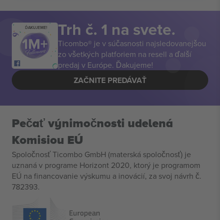
Trh č. 1 na svete.
ĎAKUJEME!
Ticombo® je v súčasnosti najsledovanejšou
zo všetkých platforiem na resell a ďalší
predaj v Európe. Ďakujeme!
ZAČNITE PREDÁVAŤ
Pečať výnimočnosti udelená
Komisiou EÚ
Spoločnosť Ticombo GmbH (materská spoločnosť) je
uznaná v programe Horizont 2020, ktorý je programom
EÚ na financovanie výskumu a inovácií, za svoj návrh č.
782393.