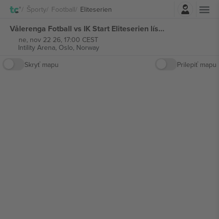
Prihlásenie
Športy
Football
Eliteserien
Vålerenga Fotball vs IK Start Eliteserien lístkov
ne, nov 22 26, 17:00 CEST
Intility Arena,
Oslo, Norway
Skryť mapu
Prilepiť mapu