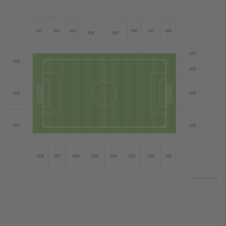
102
101
107
103
106
108
104
105
201
405
202
203
403
401
205
308
303
306
305
304
301
302
307
© 2024 Ticombo. All rights reserved