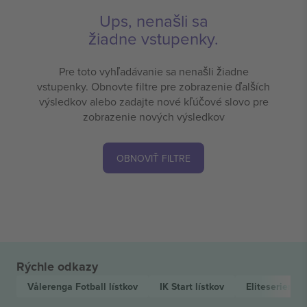
Ups, nenašli sa
žiadne vstupenky.
Pre toto vyhľadávanie sa nenašli žiadne
vstupenky. Obnovte filtre pre zobrazenie ďalších
výsledkov alebo zadajte nové kľúčové slovo pre
zobrazenie nových výsledkov
OBNOVIŤ FILTRE
Rýchle odkazy
Vålerenga Fotball
lístkov
IK Start
lístkov
Eliteserien
lí