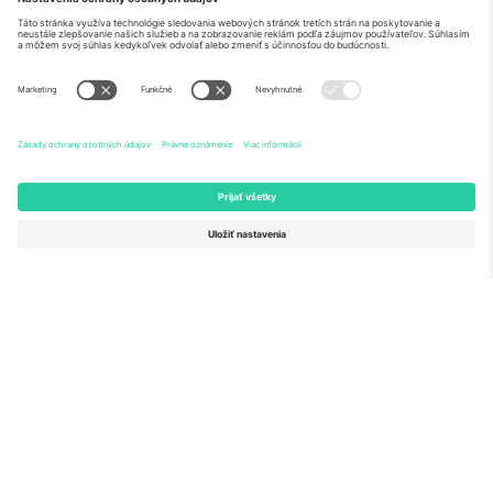
O nás
Firemné Služby
Tím
Časté Otázky
TixProtect
Ako to funguje
Tlač
Hotely
Zmluvné podmienky
Centrum Majstrovstiev sveta
Partnerský program
Kontaktujte nás
Kancelárie Ticombo
Germany
United Kingdom
Unter den Linden 24, 10117
167 City Road, London, Greater