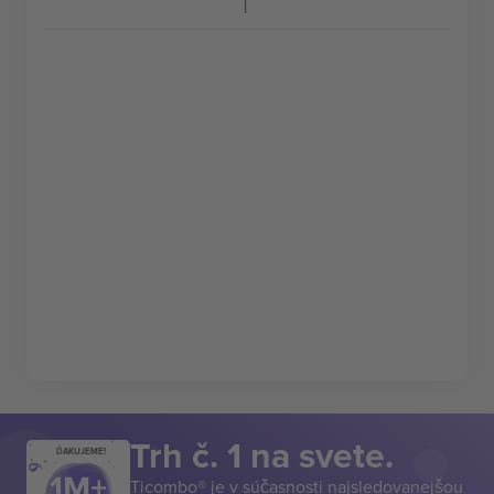
Trh č. 1 na svete.
ĎAKUJEME!
Ticombo® je v súčasnosti najsledovanejšou