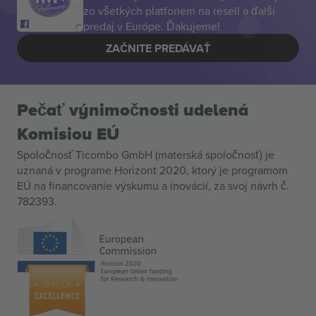
zo všetkých platforiem na resell a ďalší
predaj v Európe. Ďakujeme!
ZAČNITE PREDÁVAŤ
Pečať výnimočnosti udelená
Komisiou EÚ
Spoločnosť Ticombo GmbH (materská spoločnosť) je
uznaná v programe Horizont 2020, ktorý je programom
EÚ na financovanie výskumu a inovácií, za svoj návrh č.
782393.