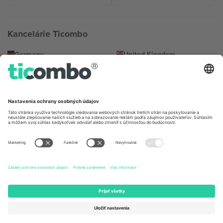
Kancelárie Ticombo
Germany
United Kingdom
Unter den Linden 24, 10117
167 City Road, London, Greater
Berlin, Germany
London, EC1V 1AW, United
Kingdom
United States
Switzerland
131 Continental Dr, Suite 305,
Dorfstrasse 52a, 6390
Newark, Delaware 19713, United
Engelberg, Switzerland
States
Bulgaria
United Arab Emirates
Regus Sofia City West, bul
UAE Dubai Silicon Oasis, DDP
Totleben 53-55, 1606 Sofia,
Building A1, Office 302, Dubai,
Bulgaria
United Arab Emirates