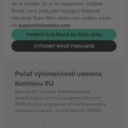
Ak si myslíte, že je to nesprávne, môžete
Pridať nové podujatie Hungary National
Handball Team Men alebo nám pošlite email
na
support@ticombo.com
POZRITE SI BLÍŽIACE SA PODUJATIA
VYTVORIŤ NOVÉ PODUJATIE
Pečať výnimočnosti udelená
Komisiou EÚ
Spoločnosť Ticombo GmbH (materská
spoločnosť) je uznaná v programe Horizont
2020, ktorý je programom EÚ na financovanie
výskumu a inovácií, za svoj návrh č. 782393.