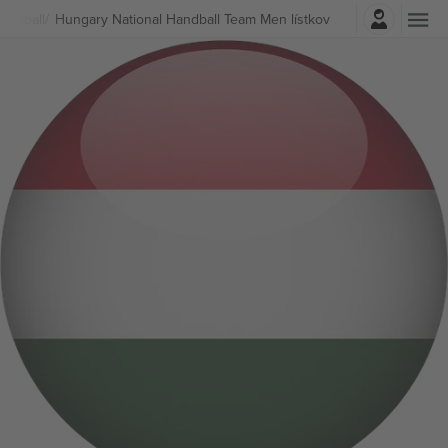
Prihlásenie
andball
Hungary National Handball Team Men lístkov