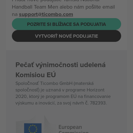
Handball Team Men alebo nám pošlite email
na
support@ticombo.com
POZRITE SI BLÍŽIACE SA PODUJATIA
VYTVORIŤ NOVÉ PODUJATIE
Pečať výnimočnosti udelená
Komisiou EÚ
Spoločnosť Ticombo GmbH (materská
spoločnosť) je uznaná v programe Horizont
2020, ktorý je programom EÚ na financovanie
výskumu a inovácií, za svoj návrh č. 782393.