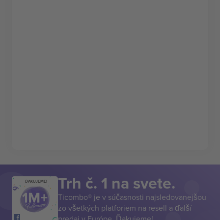
Trh č. 1 na svete.
ĎAKUJEME!
Ticombo® je v súčasnosti najsledovanejšou
zo všetkých platforiem na resell a ďalší
predaj v Európe. Ďakujeme!