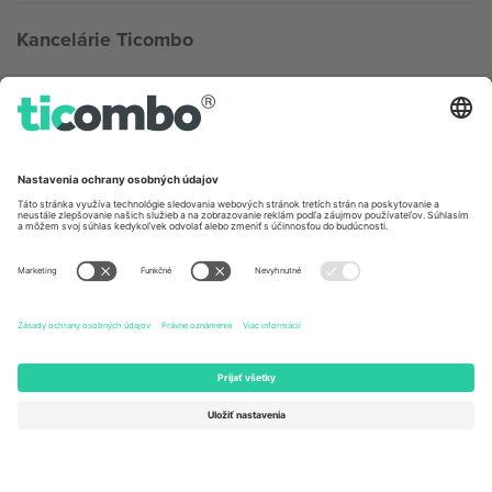
Kancelárie Ticombo
Germany
United Kingdom
Unter den Linden 24, 10117
167 City Road, London, Greater
Berlin, Germany
London, EC1V 1AW, United
Kingdom
United States
Switzerland
131 Continental Dr, Suite 305,
Dorfstrasse 52a, 6390
Newark, Delaware 19713, United
Engelberg, Switzerland
States
Bulgaria
United Arab Emirates
Regus Sofia City West, bul
UAE Dubai Silicon Oasis, DDP
Totleben 53-55, 1606 Sofia,
Building A1, Office 302, Dubai,
Bulgaria
United Arab Emirates
Mexico
Av Chapultepec 360, Roma