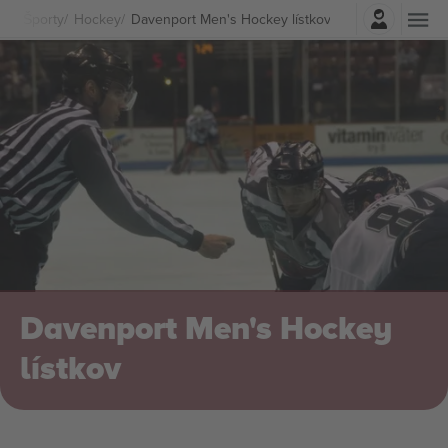
Prihlásenie
Športy
Hockey
Davenport Men's Hockey lístkov
Davenport Men's Hockey
lístkov