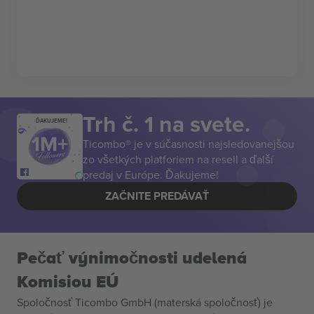
Trh č. 1 na svete.
ĎAKUJEME!
Ticombo® je v súčasnosti najsledovanejšou
zo všetkých platforiem na resell a ďalší
predaj v Európe. Ďakujeme!
ZAČNITE PREDÁVAŤ
Pečať výnimočnosti udelená
Komisiou EÚ
Spoločnosť Ticombo GmbH (materská spoločnosť) je