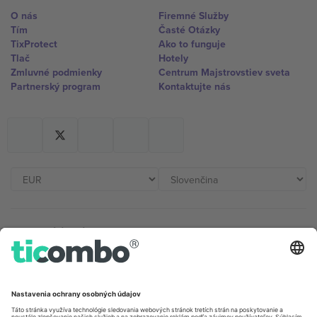
O nás
Firemné Služby
Tím
Časté Otázky
TixProtect
Ako to funguje
Tlač
Hotely
Zmluvné podmienky
Centrum Majstrovstiev sveta
Partnerský program
Kontaktujte nás
Kancelárie Ticombo
Germany
United Kingdom
Unter den Linden 24, 10117
167 City Road, London, Greater
Berlin, Germany
London, EC1V 1AW, United
Kingdom