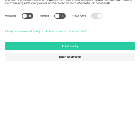
United States
Switzerland
131 Continental Dr, Suite 305,
Dorfstrasse 52a, 6390
Newark, Delaware 19713, United
Engelberg, Switzerland
States
Bulgaria
United Arab Emirates
Regus Sofia City West, bul
UAE Dubai Silicon Oasis, DDP
Totleben 53-55, 1606 Sofia,
Building A1, Office 302, Dubai,
Bulgaria
United Arab Emirates
Mexico
Av Chapultepec 360, Roma
Norte, Cuauhtémoc, 06700
Ciudad de México, CDMX,
Mexico
Právna subjektivita poskytovateľa platformy sa môže líšiť v závislosti
od lokality, podujatia a/alebo domény. Podrobnosti nájdete na
stránke konkrétneho podujatia, na stránke Imprint a v
podmienkach.,
Tlač
a
Podmienky.
© 2026 Ticombo. Všetky práva